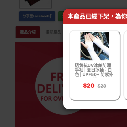
本產品已經下架，為你
分享至Facebook
分享至WhatsApp
產品介紹
相關產品
透氣抗UV冰絲防曬
手袖 | 夏日冰袖 - 白
色 | UPF50+ 防紫外
線
$20
$28