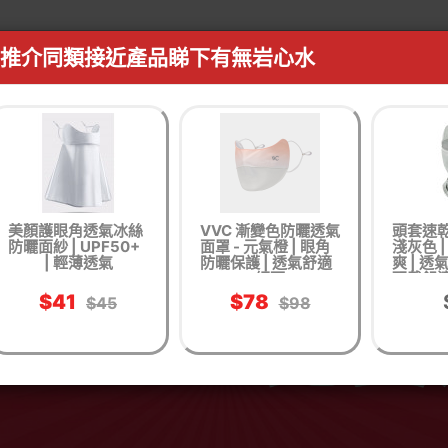
推介同類接近產品睇下有無岩心水
美顏護眼角透氣冰絲
VVC 漸變色防曬透氣
頭套速乾
防曬面紗 | UPF50+
面罩 - 元氣橙 | 眼角
淺灰色 
| 輕薄透氣
防曬保護 | 透氣舒適
爽 | 透
網面
配戴舒適
能防護 
$41
$78
$45
$98