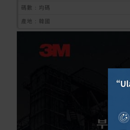
碼數 : 均碼
產地 : 韓國