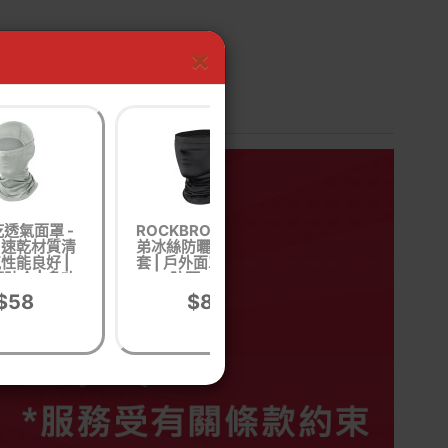
×
透氣面罩 -
ROCKBROS 洛克兄
GOLOVEJOY 冰
| 速乾材質清
弟冰絲防曬半面罩頭
防曬頸套面罩
氣性能良好 |
套 | 戶外面罩 | 行山
(XTJ11) | UPF50
貼合 | 多功
防曬 - 黑色
遮檔99%紫外
| 戶外運動適
$58
$88
$45
用