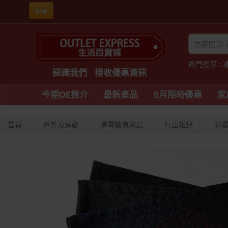
Eng
熱門搜尋 :
認識我們
接收優惠資訊
今期OE推介
最新產品
8月限時優惠
家
首頁
戶外及運動
滑雪裝備用品
行山越野
防