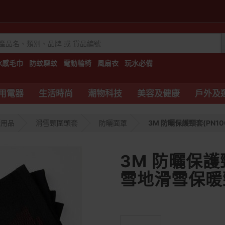
冰感毛巾
防蚊驅蚊
電動輪椅
風扇衣
玩水必備
用電器
生活時尚
潮物科技
美容及健康
戶外及
曬用品
滑雪頸圍頭套
防曬面罩
3M 防曬保護頸套(PN10
3M 防曬保護頸
雪地滑雪保暖頸