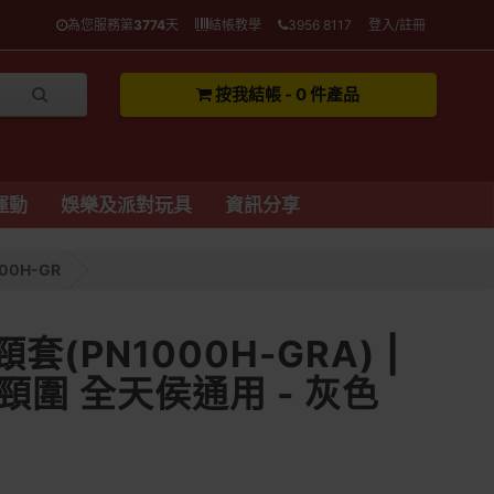
為您服務第
3774
天
結帳教學
3956 8117
登入/註冊
按我結帳 - 0 件產品
運動
娛樂及派對玩具
資訊分享
00H-GR
套(PN1000H-GRA) |
圍 全天侯通用 - 灰色