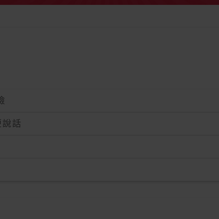
險
便說話