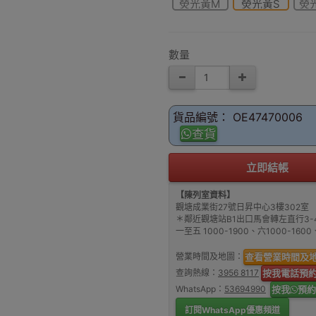
熒光黃M
熒光黃S
熒
數量
貨品編號： OE47470006
查貨
立即結帳
【陳列室資料】
觀塘成業街27號日昇中心3樓302室
＊鄰近觀塘站B1出口馬會轉左直行3-
一至五 1000-1900、六1000-16
營業時間及地圖：
查看營業時間及
查詢熱線：
3956 8117
按我電話預
WhatsApp：
53694990
按我
預約
訂閱WhatsApp優惠頻道