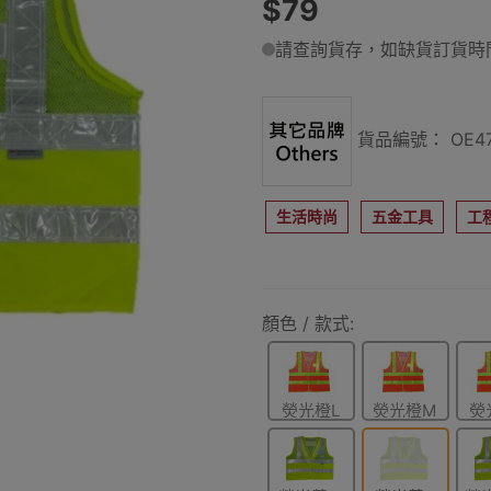
$79
請查詢貨存，如缺貨訂貨時間
貨品編號： OE47
生活時尚
五金工具
工
顏色 / 款式:
熒光橙L
熒光橙M
熒