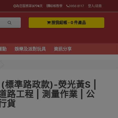
為您服務第
3774
天
結帳教學
3956 8117
登入/註冊
按我結帳 - 0 件產品
運動
娛樂及派對玩具
資訊分享
(標準路政款)-熒光黃S |
道路工程 | 測量作業 | 公
港行貨