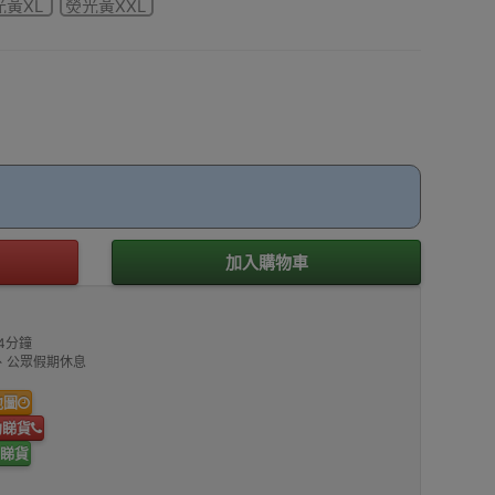
光黃XL
熒光黃XXL
加入購物車
4分鐘
00、公眾假期休息
地圖
約睇貨
睇貨