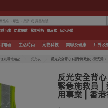
冰感毛巾
防蚊驅蚊
電動輪椅
風扇衣
玩水必備
用電器
生活時尚
潮物科技
美容及健康
戶外及
管理及場地用品
反光衣
反光安全背心 (標準路政款)-熒光黃S
反光安全背心 
緊急施救員 | 
用事業 | 香