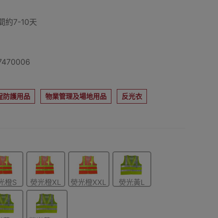
約7-10天
470006
程防護用品
物業管理及場地用品
反光衣
光橙S
熒光橙XL
熒光橙XXL
熒光黃L