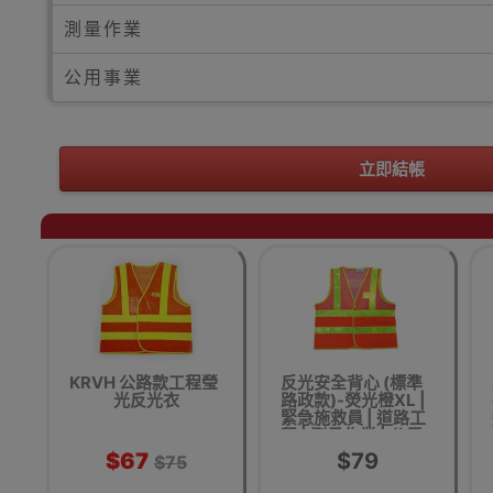
測量作業
公用事業
立即結帳
KRVH 公路款工程瑩
反光安全背心 (標準
光反光衣
路政款)-熒光橙XL |
緊急施救員 | 道路工
程 | 測量作業 | 公用
事業 | 香港行貨
$67
$79
$75