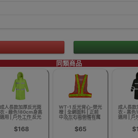
同類商品
成人長款加厚反光雨
WT-1 反光背心-熒光
成人長款
衣 - 綠色180cm身高
橙 | 全網面料 | 正前
衣 - 黑色
適用 | 戶外工作 反光
中及左右兩側備有魔
適用 | 
衣 | 雙門襟
術貼 | 香港行貨
衣 |
$168
$65
$