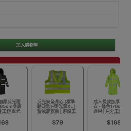
加入購物車
加厚反光雨
反光安全背心 (標準
成人長款加厚反光
165cm身高
路政款)-熒光黃XL |
衣 - 綠色170cm身
戶外工作 反光
緊急施救員 | 道路工
適用 | 戶外工作 反
 雙門襟
程 | 測量作業 | 公用
衣 | 雙門襟
事業 | 香港行貨
168
$79
$168