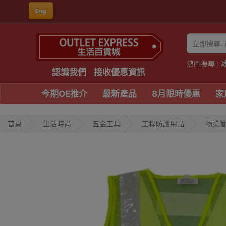
Eng
熱門搜尋 :
認識我們
接收優惠資訊
今期OE推介
最新產品
8月限時優惠
家
首頁
生活時尚
五金工具
工程防護用品
物業