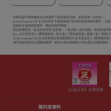
供應商或代理有機會在沒有通知下更改產品包裝、產地或者一些附件，
Outlet Express HK 生活百貨城 不能確保客戶收到的產品與網站圖
如網站未及時更新資料，歡迎與我們聯絡。
貨品原箱配送，如沒有註明免/包安裝，一般須客人自行組裝，歡迎與我們
Buy 反光安全背心 (標準路政款)-熒光黃S | 緊急施救員 | 道路工程 | 測量作業 | 公用事業 | 
Outlet Express HK 生活百貨城在香港觀塘提供 反光安全背心 (標
澳門而部份產品比團購更優惠，更可以為你推薦推介相似產品及優點缺點，
【正版正貨】商標認證
陳列室資料