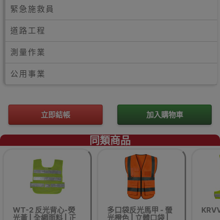
緊急施救員
道路工程
測量作業
公用事業
立即結帳
加入購物車
同類商品
WT-2 反光背心-熒
多口袋反光馬甲 - 螢
KRV
光黃 | 全網面料 | 正
光橙色 | 立體口袋 |