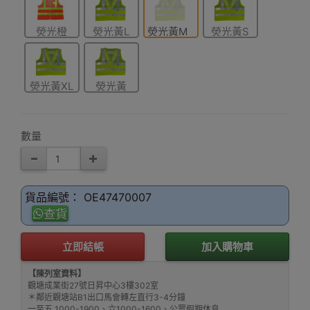
熒光橙
熒光黃L
熒光黃M
熒光黃S
XXL
熒光黃XL
熒光黃
XXL
數量
貨品編號： OE47470007
查貨
立即結帳
加入購物車
【陳列室資料】
觀塘成業街27號日昇中心3樓302室
＊鄰近觀塘站B1出口馬會轉左直行3-4分鐘
一至五 1000-1900、六1000-1600、公眾假期休息