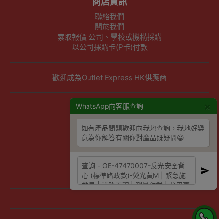
商店資訊
聯絡我們
關於我們
索取報價 公司、學校或機構採購
以公司採購卡(P卡)付款
歡迎成為Outlet Express HK供應商
×
其他資訊
WhatsApp向客服查詢
下單須知
如有產品問題歡迎向我地查詢，我地好樂
隱私權及條款聲明
意為你解答有關你對產品既疑問😀
保養條款及更換政策
除舊服務條款及細則
條款及細則
網站地圖