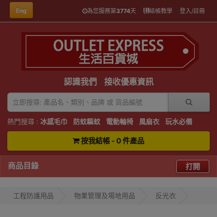
Eng
為您服務第
3774
天
結帳教學
登入/註冊
認識我們
接收優惠資訊
熱門搜尋 :
冰感毛巾
防蚊驅蚊
電動輪椅
風扇衣
玩水必備
按我結帳 - 0 件產品
商品目錄
打開
工程防護用品
物業管理及場地用品
反光衣