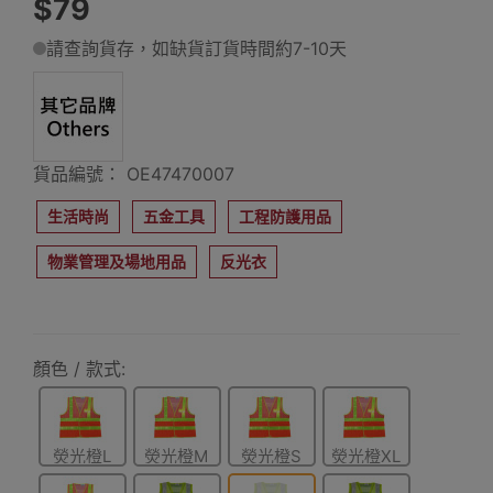
$79
請查詢貨存，如缺貨訂貨時間約7-10天
貨品編號： OE47470007
生活時尚
五金工具
工程防護用品
物業管理及場地用品
反光衣
顏色 / 款式:
熒光橙L
熒光橙M
熒光橙S
熒光橙XL