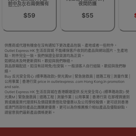
前中及左右兩側備有
夜間防護
魔術貼 | EN ISO
20471 3M 反光材料
$59
$55
供應商或代理有機會在沒有通知下更改產品包裝、產地或者一些附件，
Outlet Express HK 生活百貨城 不能確保客戶收到的產品與網站圖片、生產地
點、附件完全一致。我們保證全部貨源均為正貨。
如網站未及時更新資料，歡迎與我們聯絡。
貨品原箱配送，如沒有註明免/包安裝，一般須客人自行組裝，歡迎與我們聯
絡。
Buy 反光安全背心 (標準路政款)-熒光黃M | 緊急施救員 | 道路工程 | 測量作業 |
公用事業 | 香港行貨 price in outletexpress .com Hong Kong.In promotion
and sale.
Outlet Express HK 生活百貨城在香港觀塘提供 反光安全背心 (標準路政款)-熒
光黃M | 緊急施救員 | 道路工程 | 測量作業 | 公用事業 | 香港行貨 在那裡買邊到
買或邊度買代理資料及價錢實惠借批發優惠以及公司學校報價，更可送到香港
或澳門而部份產品比團購更優惠，更可以為你推薦推介相似產品及優點缺點，
請留意我們最新產品價格更新。