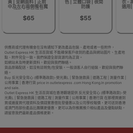
黃 | 全網面料 | 正前
色 | 立體口袋 | 夜間
衣 -
中及左右兩側備有魔
防護
適用|
術貼 | 香港行貨
$65
$55
供應商或代理有機會在沒有通知下更改產品包裝、產地或者一些附件，
Outlet Express HK 生活百貨城 不能確保客戶收到的產品與網站圖片、生產地
點、附件完全一致。我們保證全部貨源均為正貨。
如網站未及時更新資料，歡迎與我們聯絡。
貨品原箱配送，如沒有註明免/包安裝，一般須客人自行組裝，歡迎與我們聯
絡。
Buy 反光安全背心 (標準路政款)-熒光黃L | 緊急施救員 | 道路工程 | 測量作業 |
公用事業 | 香港行貨 price in outletexpress .com Hong Kong.In promotion
and sale.
Outlet Express HK 生活百貨城在香港觀塘提供 反光安全背心 (標準路政款)-熒
光黃L | 緊急施救員 | 道路工程 | 測量作業 | 公用事業 | 香港行貨 在那裡買邊到
買或邊度買代理資料及價錢實惠借批發優惠以及公司學校報價，更可送到香港
或澳門而部份產品比團購更優惠，更可以為你推薦推介相似產品及優點缺點，
請留意我們最新產品價格更新。