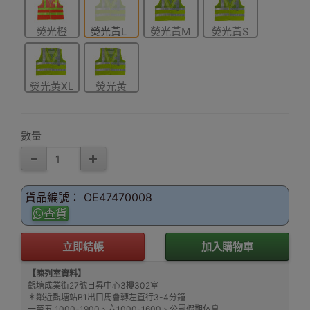
熒光橙
熒光黃L
熒光黃M
熒光黃S
XXL
熒光黃XL
熒光黃
XXL
數量
貨品編號： OE47470008
查貨
立即結帳
加入購物車
【陳列室資料】
觀塘成業街27號日昇中心3樓302室
＊鄰近觀塘站B1出口馬會轉左直行3-4分鐘
一至五 1000-1900、六1000-1600、公眾假期休息