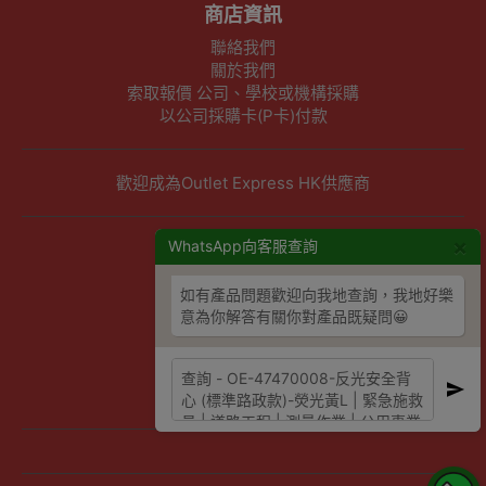
商店資訊
聯絡我們
關於我們
索取報價 公司、學校或機構採購
以公司採購卡(P卡)付款
歡迎成為Outlet Express HK供應商
×
其他資訊
WhatsApp向客服查詢
下單須知
如有產品問題歡迎向我地查詢，我地好樂
隱私權及條款聲明
意為你解答有關你對產品既疑問😀
保養條款及更換政策
除舊服務條款及細則
條款及細則
網站地圖