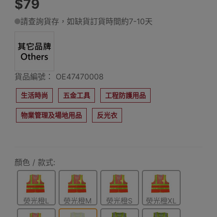
$79
請查詢貨存，如缺貨訂貨時間約7-10天
貨品編號： OE47470008
生活時尚
五金工具
工程防護用品
物業管理及場地用品
反光衣
顏色 / 款式:
熒光橙L
熒光橙M
熒光橙S
熒光橙XL