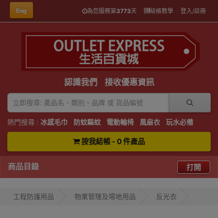
Eng
為您服務第
3773
天
結帳教學
登入/註冊
認識我們
接收優惠資訊
熱門搜尋 :
冰感毛巾
防蚊驅蚊
電動輪椅
風扇衣
玩水必備
按我結帳 - 0 件產品
商品目錄
打開
工程防護用品
物業管理及場地用品
反光衣