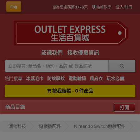
Eng
為您服務第
3776
天
結帳教學
登入/註冊
認識我們
接收優惠資訊
熱門搜尋 :
冰感毛巾
防蚊驅蚊
電動輪椅
風扇衣
玩水必備
按我結帳 - 0 件產品
商品目錄
打開
潮物科技
遊戲機配件
Nintendo Switch遊戲配件