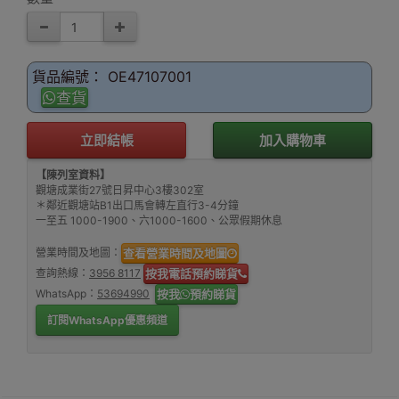
貨品編號： OE47107001
查貨
立即結帳
加入購物車
【陳列室資料】
觀塘成業街27號日昇中心3樓302室
＊鄰近觀塘站B1出口馬會轉左直行3-4分鐘
一至五 1000-1900、六1000-1600、公眾假期休息
營業時間及地圖：
查看營業時間及地圖
查詢熱線：
3956 8117
按我電話預約睇貨
WhatsApp：
53694990
按我
預約睇貨
訂閱WhatsApp優惠頻道