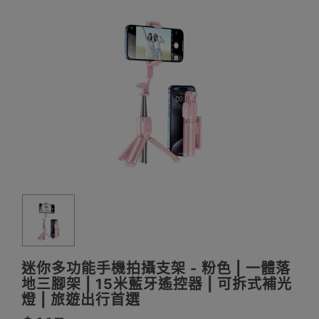
迷你多功能手機拍攝支架 - 粉色 | 一體落
地三腳架 | 15米藍牙遙控器 | 可拆式補光
燈 | 旅遊出行首選