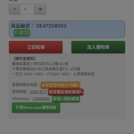
貨品編號： OE47208003
查貨
立即結帳
加入購物車
【陳列室資料】
觀塘成業街27號日昇中心3樓302室
＊鄰近觀塘站B1出口馬會轉左直行3-4分鐘
一至五 1000-1900、六1000-1600、公眾假期休息
營業時間及地圖：
查看營業時間及地圖
查詢熱線：
3956 8117
按我電話預約睇貨
WhatsApp：
53694990
按我
預約睇貨
訂閱WhatsApp優惠頻道