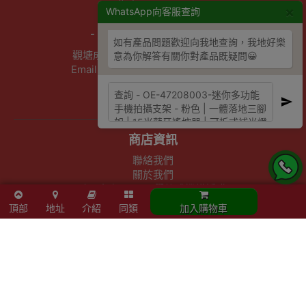
- 星期六：10am - 4pm
×
WhatsApp向客服查詢
- 周日及公眾假期：休息
- 星期一至五：10am - 7pm
如有產品問題歡迎向我地查詢，我地好樂
觀塘成業街27號日昇中心3樓302室
意為你解答有關你對產品既疑問😀
Email :info@outletexpress.com.hk
查詢熱線 :3956 8117
WhatsApp :53694990
商店資訊
聯絡我們
關於我們
索取報價 公司、學校或機構採購
以公司採購卡(P卡)付款
頂部
地址
介紹
同類
加入購物車
歡迎成為Outlet Express HK供應商
其他資訊