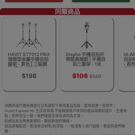
同類商品
HAVIT ST7012 PRO
Dispho 手機自拍杆
ULAN
環燈型金屬手機自拍
帶筋高端款 | 手機自
自拍
腳架 - 黑色 | 三級調
拍三腳架 - 1米
- 黑色
光(暖光、冷光、軟
度 |
光) | 高度可調
身 |
$198
$106
$120
(72cm-210cm) | 香
港行貨
供應商或代理有機會在沒有通知下更改產品包裝、產地或者一些附件，
Outlet Express HK 生活百貨城 不能確保客戶收到的產品與網站圖片、生產地
點、附件完全一致。我們保證全部貨源均為正貨。
如網站未及時更新資料，歡迎與我們聯絡。
貨品原箱配送，如沒有註明免/包安裝，一般須客人自行組裝，歡迎與我們聯
絡。