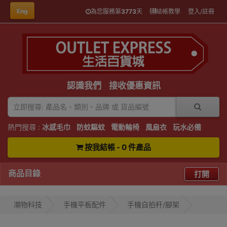
Eng
為您服務第
3773
天
結帳教學
登入/註冊
認識我們
接收優惠資訊
熱門搜尋 :
冰感毛巾
防蚊驅蚊
電動輪椅
風扇衣
玩水必備
按我結帳 - 0 件產品
商品目錄
打開
潮物科技
手機平板配件
手機自拍杆/腳架