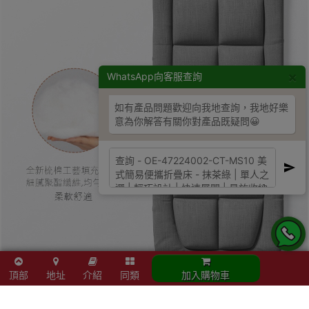
×
WhatsApp向客服查詢
如有產品問題歡迎向我地查詢，我地好樂
意為你解答有關你對產品既疑問😀
頂部
地址
介紹
同類
加入購物車