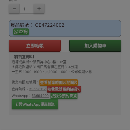
貨品編號： OE47224002
查貨
立即結帳
加入購物車
【陳列室資料】
觀塘成業街27號日昇中心3樓302室
＊鄰近觀塘站B1出口馬會轉左直行3-4分鐘
一至五 1000-1900、六1000-1600、公眾假期休息
營業時間及地圖：
查看營業時間及地圖
查詢熱線：
3956 8117
按我電話預約睇貨
WhatsApp：
53694990
按我
預約睇貨
訂閱WhatsApp優惠頻道