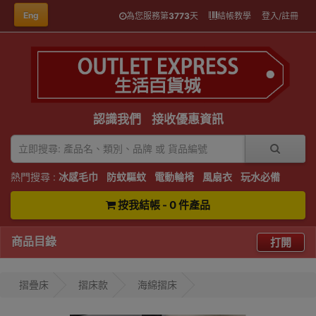
Eng
為您服務第
3773
天
結帳教學
登入/註冊
認識我們
接收優惠資訊
熱門搜尋 :
冰感毛巾
防蚊驅蚊
電動輪椅
風扇衣
玩水必備
按我結帳 - 0 件產品
商品目錄
打開
摺疊床
摺床款
海綿摺床