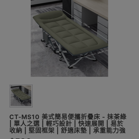
CT-MS10 美式簡易便攜折疊床 - 抹茶綠
| 單人之選 | 輕巧設計 | 快速展開 | 易於
收納 | 堅固框架 | 舒適床墊 | 承重能力強