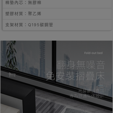
棉墊內芯：無膠棉
塑膠材質：聚乙烯
支架材質：Q195碳鋼管