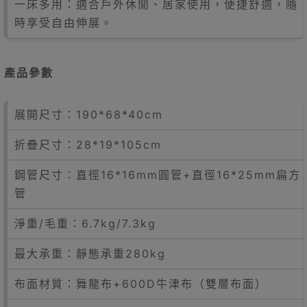
一床多用：適合戶外休閒、居家使用，便捷舒適，隨
時享受自由伸展。
產品參數
展開尺寸：190*68*40cm
折疊尺寸：28*19*105cm
鋼管尺寸：直徑16*16mm圓管+直徑16*25mm扁方
管
淨重/毛重：6.7kg/7.3kg
最大承重：靜態承重280kg
布面材質：舞龍布+600D牛津布（雙層布面）