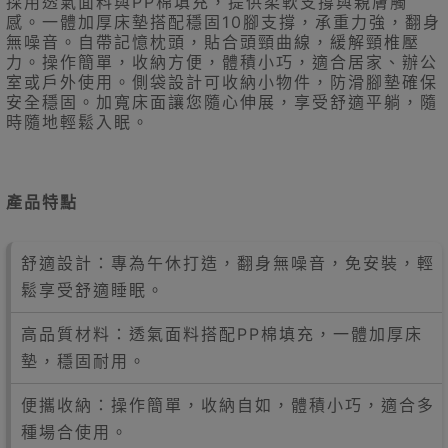
採用透氣面料與PP棉填充，提供柔軟支撐與親膚觸
感。一體加厚床墊搭配穩固10腳支撐，承重力強，翻身
無噪音。自帶記憶枕頭，貼合頭頸曲線，緩解頸椎壓
力。操作簡單，收納方便，體積小巧，適合居家、辦公
室或戶外使用。側袋設計可收納小物件，防滑腳墊確保
安全穩固。加寬床面讓您隨心伸展，享受舒適平躺，隨
時隨地輕鬆入眠。
產品特點
舒適設計：專為午休打造，翻身無噪音，免安裝，輕
鬆享受舒適睡眠。
高品質材料：透氣面料搭配PP棉填充，一體加厚床
墊，穩固耐用。
便攜收納：操作簡單，收納自如，體積小巧，適合多
種場合使用。