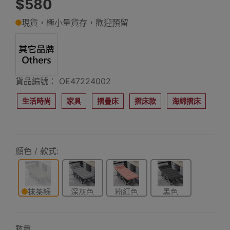
$580
現貨，極小量貨存，歡迎預留
貨品編號： OE47224002
生活時尚
家具
摺疊床
摺床款
海綿摺床
顏色 / 款式:
抹茶綠
深灰色
粉紅色
黑色
數量