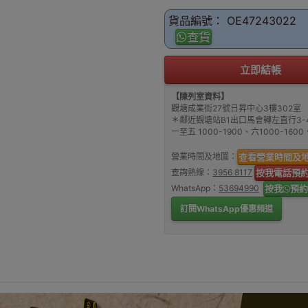
貨品編號： OE47243022
查貨
立即結帳
【陳列室資料】
觀塘成業街27號日昇中心3樓302室
＊鄰近觀塘站B1出口馬會轉左直行3-
一至五 1000-1900、六1000-16
營業時間及地圖：
查看營業時間及
查詢熱線：
3956 8117
按我電話預
WhatsApp：
53694990
按我
預約
訂閱WhatsApp優惠頻道