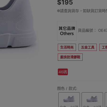
$195
請查詢貨存，如缺貨訂貨時間
貨品編號： OE47
生活時尚
五金工具
工
廚房防滑膠鞋
46碼
顏色 / 款式: