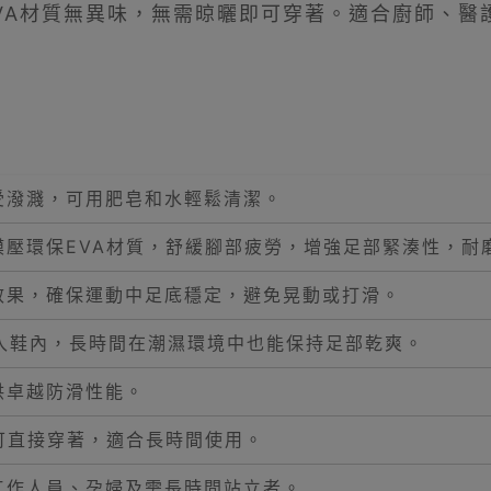
VA材質無異味，無需晾曬即可穿著。適合廚師、醫護
受潑濺，可用肥皂和水輕鬆清潔。
壓環保EVA材質，舒緩腳部疲勞，增強足部緊湊性，耐
效果，確保運動中足底穩定，避免晃動或打滑。
入鞋內，長時間在潮濕環境中也能保持足部乾爽。
供卓越防滑性能。
可直接穿著，適合長時間使用。
工作人員、孕婦及需長時間站立者。