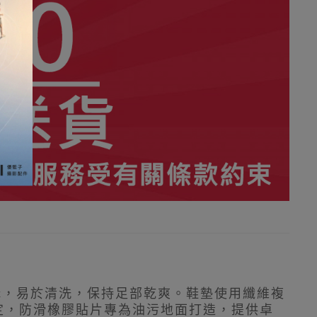
構，易於清洗，保持足部乾爽。鞋墊使用纖維複
定，防滑橡膠貼片專為油污地面打造，提供卓