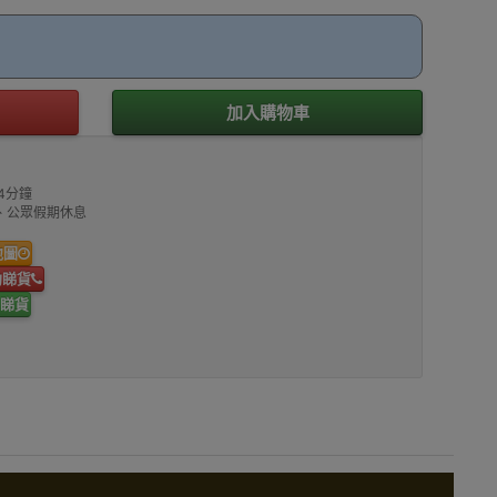
加入購物車
4分鐘
00、公眾假期休息
地圖
約睇貨
睇貨