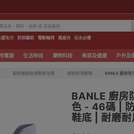
冰感毛巾
防蚊驅蚊
電動輪椅
風扇衣
玩水必備
用電器
生活時尚
潮物科技
美容及健康
戶外及
鞋
廚房餐飲防滑鞋安全鞋
廚房防滑膠鞋
BANLE 廚房
BANLE 廚
色 - 46碼 
鞋底 | 耐磨耐