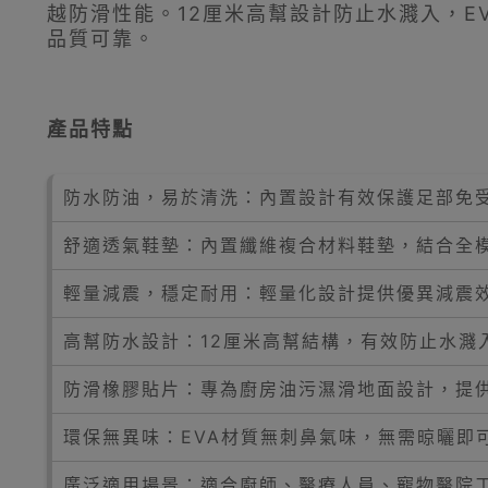
越防滑性能。12厘米高幫設計防止水濺入，E
品質可靠。
產品特點
防水防油，易於清洗：內置設計有效保護足部免
舒適透氣鞋墊：內置纖維複合材料鞋墊，結合全模
輕量減震，穩定耐用：輕量化設計提供優異減震
高幫防水設計：12厘米高幫結構，有效防止水濺
防滑橡膠貼片：專為廚房油污濕滑地面設計，提
環保無異味：EVA材質無刺鼻氣味，無需晾曬即
廣泛適用場景：適合廚師、醫療人員、寵物醫院