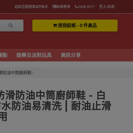
為您服務第
3775
天
結帳教學
3956 8117
登入/註冊
按我結帳 - 0 件產品
運動
娛樂及派對玩具
資訊分享
防滑防油中筒廚師鞋 -
房防滑防油中筒廚師鞋 - 白
| 防水防油易清洗 | 耐油止滑
用