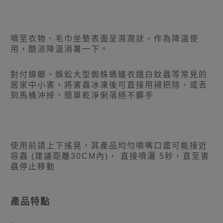
噴至衣物、毛巾坐墊表面呈濕潤狀，作為降溫使
用，酷涼降溫消暑一下。
對付蟑螂、蜈蚣大型蜘蛛螞蟻衣娥白蚊蟲等常見的
居家中小害，將害蟲冰凍後可直接用掃把除、或丟
到馬桶沖掉，簡單乾淨俐落絕不髒手
使用前請上下搖晃，其產品均勻噴嘴口盡可能接近
容蟲 (建議距離30CM內)， 直接噴灑 5秒，直至害
蟲停止移動
產品特點