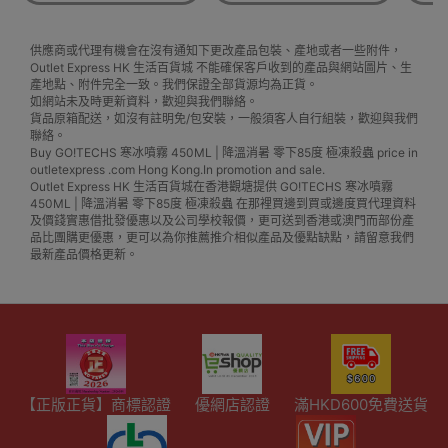
供應商或代理有機會在沒有通知下更改產品包裝、產地或者一些附件，
Outlet Express HK 生活百貨城 不能確保客戶收到的產品與網站圖片、生
產地點、附件完全一致。我們保證全部貨源均為正貨。
如網站未及時更新資料，歡迎與我們聯絡。
貨品原箱配送，如沒有註明免/包安裝，一般須客人自行組裝，歡迎與我們
聯絡。
Buy GO!TECHS 寒冰噴霧 450ML | 降溫消暑 零下85度 極凍殺蟲 price in
outletexpress .com Hong Kong.In promotion and sale.
Outlet Express HK 生活百貨城在香港觀塘提供 GO!TECHS 寒冰噴霧
450ML | 降溫消暑 零下85度 極凍殺蟲 在那裡買邊到買或邊度買代理資料
及價錢實惠借批發優惠以及公司學校報價，更可送到香港或澳門而部份產
品比團購更優惠，更可以為你推薦推介相似產品及優點缺點，請留意我們
最新產品價格更新。
【正版正貨】商標認證
優網店認證
滿HKD600免費送貨