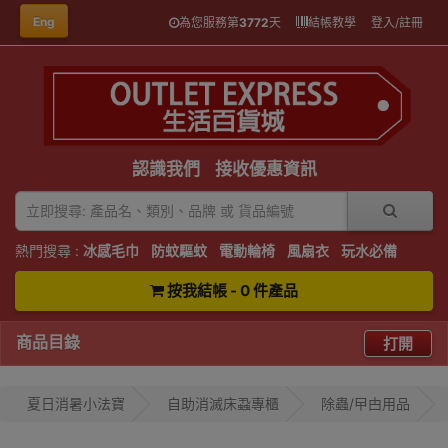
Eng
為您服務第
3772
天
結帳教學
登入/註冊
認識我們
接收優惠資訊
熱門搜尋 :
冰感毛巾
防蚊驅蚊
電動輪椅
風扇衣
玩水必備
按我結帳 - 0 件產品
商品目錄
打開
夏日消暑小法寶
自助消滅床蝨專櫃
除蟲/曱甴用品