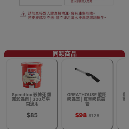
同類商品
Speedtox 殺牠死 煙
GREATHOUSE 遠距
寵
霧殺蟲劑 | 300尺房
吸蟲器 | 真空吸昆蟲
劑(
間適用
管
$85
$98
$128