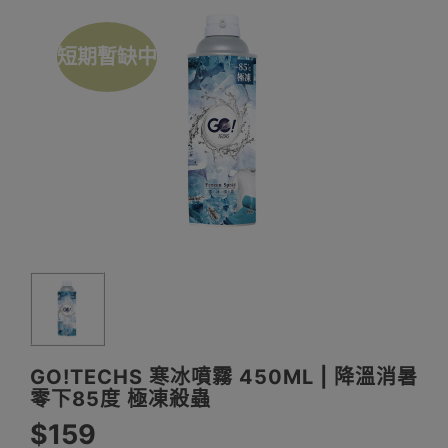
短期暫缺中
GO!TECHS 寒冰噴霧 450ML | 降溫消暑
零下85度 極凍殺蟲
$159