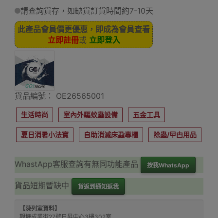
請查詢貨存，如缺貨訂貨時間約7-10天
此產品會員價更優惠，即成為會員查看
立即註冊
或
立即登入
貨品編號： OE26565001
生活時尚
室內外驅蚊蟲設備
五金工具
夏日消暑小法寶
自助消滅床蝨專櫃
除蟲/曱甴用品
WhastApp客服查詢有無同功能產品
按我WhatsApp
貨品短期暫缺中
貨返到通知返我
【陳列室資料】
觀塘成業街27號日昇中心3樓302室