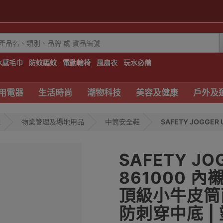
冰感毛巾
防蚊驅蚊
電動輪椅
風扇衣
玩水必備
用電器
生活時尚
潮物科技
美容及健康
戶外及
鞋
物業管理及場地用品
中筒安全鞋
SAFETY JOGGER 
SAFETY JO
861000 內
頂級小牛皮筒面
防刺穿中底 |