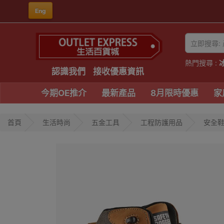
Eng
熱門搜尋 :
認識我們
接收優惠資訊
今期OE推介
最新產品
8月限時優惠
家
首頁
生活時尚
五金工具
工程防護用品
安全