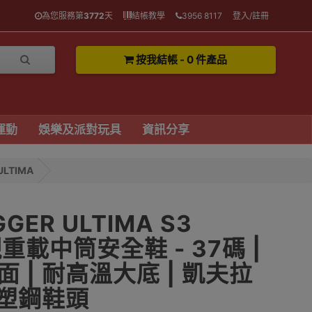
為您服務第
3772
天
結帳教學
3956 8117
登入/註冊
按我結帳 - 0 件產品
運動
娛樂及派對玩具
資訊分享
ULTIMA
GGER ULTIMA S3
襯重載中筒安全鞋 - 37碼 |
 | 耐高溫大底 | 凱夫拉
 塑鋼鞋頭