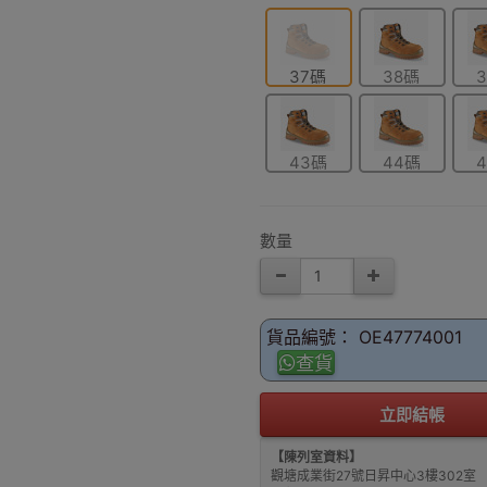
37碼
38碼
43碼
44碼
數量
貨品編號： OE47774001
查貨
立即結帳
【陳列室資料】
觀塘成業街27號日昇中心3樓302室