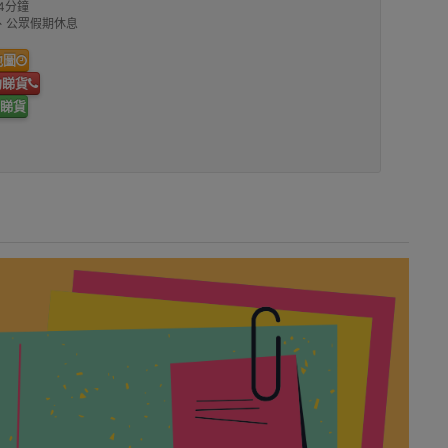
4分鐘
00、公眾假期休息
地圖
約睇貨
睇貨