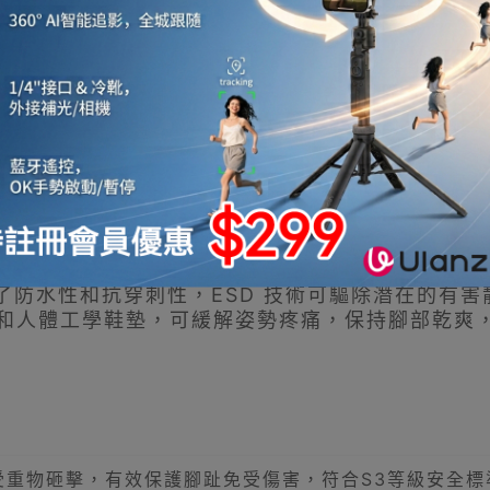
861000 內襯重載中筒安全鞋，專為汽車、採礦和建
確保了防水性和抗穿刺性，ESD 技術可驅除潛在的有
和人體工學鞋墊，可緩解姿勢疼痛，保持腳部乾爽
受重物砸擊，有效保護腳趾免受傷害，符合S3等級安全標