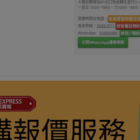
＊鄰近觀塘站B1出口馬會轉左直行3-
一至五 1000-1900、六1000-16
營業時間及地圖：
查看營業時間及
查詢熱線：
3956 8117
按我電話預
WhatsApp：
53694990
按我
預約
訂閱WhatsApp優惠頻道