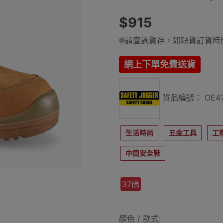
$915
請查詢貨存，如缺貨訂貨時間
網上下單免費送貨
貨品編號： OE47
生活時尚
五金工具
工
中筒安全鞋
37碼
顏色 / 款式: