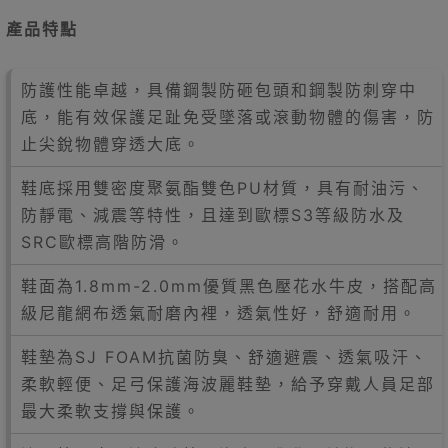
產品特點
防護性能卓越，具備鋼製防砸包頭和鋼製防刺穿中
底，能有效保護足趾免受墜落或滾動物體的傷害，防
止尖銳物體穿透大底。
鞋底採用雙密度聚氨酯雙色PU材質，具有耐油污、
防靜電、減震等特性，且達到歐標S3等級防水及
SRC歐標高階防滑。
鞋面為1.8mm-2.0mm優質黑色壓花水牛皮，搭配高
級尼龍網布透氣耐磨內裡，透氣性好，舒適耐用。
鞋墊為SJ FOAM抗菌防臭、舒適避震、透氣吸汗、
柔軟輕便、足弓保護海波麗鞋墊，給予穿戴人員足部
最大柔軟支撐與保護。