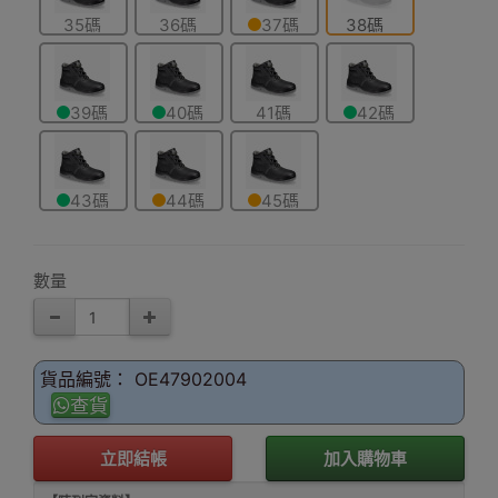
35碼
36碼
37碼
38碼
39碼
40碼
41碼
42碼
43碼
44碼
45碼
數量
貨品編號： OE47902004
查貨
立即結帳
加入購物車