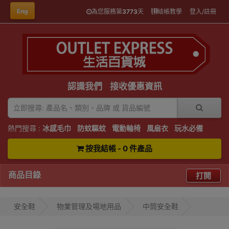
Eng
為您服務第
3773
天
結帳教學
登入/註冊
認識我們
接收優惠資訊
熱門搜尋 :
冰感毛巾
防蚊驅蚊
電動輪椅
風扇衣
玩水必備
按我結帳 - 0 件產品
商品目錄
打開
安全鞋
物業管理及場地用品
中筒安全鞋