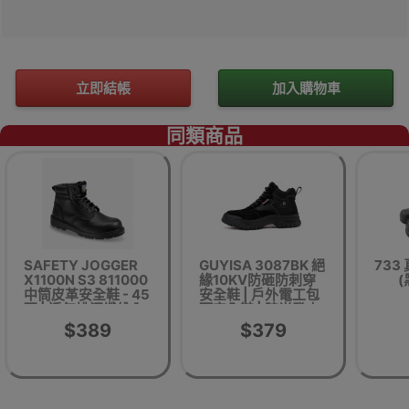
立即結帳
加入購物車
同類商品
SAFETY JOGGER
GUYISA 3087BK 絕
733
X1100N S3 811000
緣10KV防砸防刺穿
(
中筒皮革安全鞋 - 45
安全鞋 | 戶外電工包
碼 | 透氣排汗纖維內
頭安全鞋 | 時尚登山
襯 | 塑鋼輕便鞋頭 |
鞋 | 適合4季穿著 -中
$389
$379
SJ Flex
筒款(37碼)