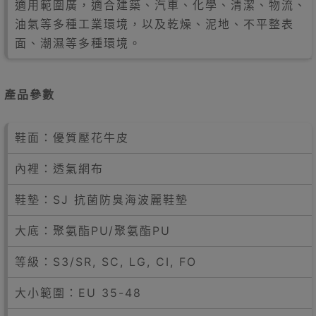
適用範圍廣，適合建築、汽車、化學、清潔、物流、
油氣等多種工業環境，以及乾燥、泥地、不平整表
面、潮濕等多種環境。
產品參數
鞋面：優質壓花牛皮
內裡：透氣網布
鞋墊：SJ 抗菌防臭海波麗鞋墊
大底：聚氨酯PU/聚氨酯PU
等級：S3/SR, SC, LG, CI, FO
大小範圍：EU 35-48