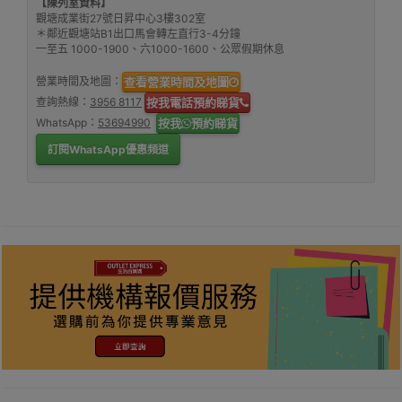
【陳列室資料】
觀塘成業街27號日昇中心3樓302室
＊鄰近觀塘站B1出口馬會轉左直行3-4分鐘
一至五 1000-1900、六1000-1600、公眾假期休息
營業時間及地圖：
查看營業時間及地圖
查詢熱線：
3956 8117
按我電話預約睇貨
WhatsApp：
53694990
按我
預約睇貨
訂閱WhatsApp優惠頻道