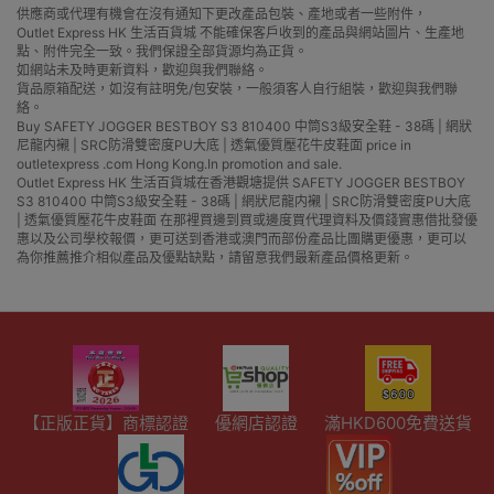
供應商或代理有機會在沒有通知下更改產品包裝、產地或者一些附件，
Outlet Express HK 生活百貨城 不能確保客戶收到的產品與網站圖片、生產地
點、附件完全一致。我們保證全部貨源均為正貨。
如網站未及時更新資料，歡迎與我們聯絡。
貨品原箱配送，如沒有註明免/包安裝，一般須客人自行組裝，歡迎與我們聯
絡。
Buy SAFETY JOGGER BESTBOY S3 810400 中筒S3級安全鞋 - 38碼 | 網狀
尼龍内襯 | SRC防滑雙密度PU大底 | 透氣優質壓花牛皮鞋面 price in
outletexpress .com Hong Kong.In promotion and sale.
Outlet Express HK 生活百貨城在香港觀塘提供 SAFETY JOGGER BESTBOY
S3 810400 中筒S3級安全鞋 - 38碼 | 網狀尼龍内襯 | SRC防滑雙密度PU大底
| 透氣優質壓花牛皮鞋面 在那裡買邊到買或邊度買代理資料及價錢實惠借批發優
惠以及公司學校報價，更可送到香港或澳門而部份產品比團購更優惠，更可以
為你推薦推介相似產品及優點缺點，請留意我們最新產品價格更新。
【正版正貨】商標認證
優網店認證
滿HKD600免費送貨