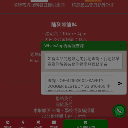
政府物流服務署註冊供應商
精選產品會員額外折扣
陳列室資料
- 星期六：10am - 4pm
- 周日及公眾假期：休息
×
- 星期一至五：10am - 7pm
WhatsApp向客服查詢
觀塘成業街27號日昇中心3樓302室
如有產品問題歡迎向我地查詢，我地好樂
Email :info@outletexpress.com.hk
意為你解答有關你對產品既疑問😀
查詢熱線 :3956 8117
WhatsApp :53694990
商店資訊
聯絡我們
關於我們
索取報價 公司、學校或機構採購
以公司採購卡(P卡)付款
頂部
地址
介紹
同類
加入購物車