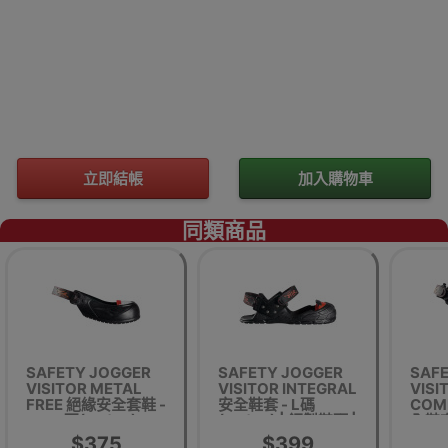
立即結帳
加入購物車
同類商品
SAFETY JOGGER
SAFETY JOGGER
SAF
VISITOR METAL
VISITOR INTEGRAL
VISI
FREE 絕緣安全套鞋 -
安全鞋套 - L碼
COM
L碼(44/48)
(43/45) | 鋼製鞋頭 |
全鞋套
防刺穿鞋底 | SRC 防
38) 
$375
$399