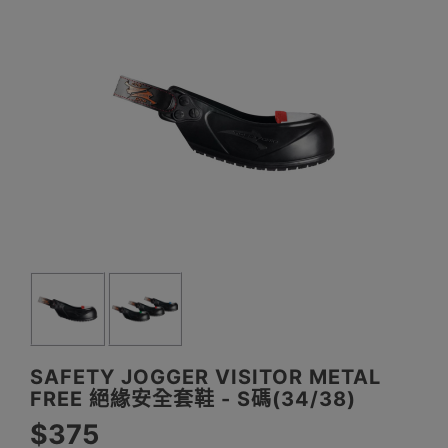
SAFETY JOGGER VISITOR METAL
FREE 絕緣安全套鞋 - S碼(34/38)
$375