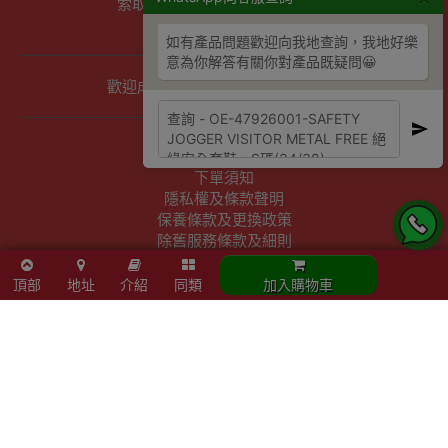
索取報價 公司、學校或機構採購
以公司採購卡(P卡)付款
如有產品問題歡迎向我地查詢，我地好樂
意為你解答有關你對產品既疑問😀
歡迎成為Outlet Express HK供應商
其他資訊
下單須知
隱私權及條款聲明
保養條款及更換政策
除舊服務條款及細則
條款及細則
網站地圖
頂部
地址
介紹
同類
加入購物車
Powered By
Outlet Express HK
Outlet Express HK 生活百貨城 © 2026 ,Since 2016