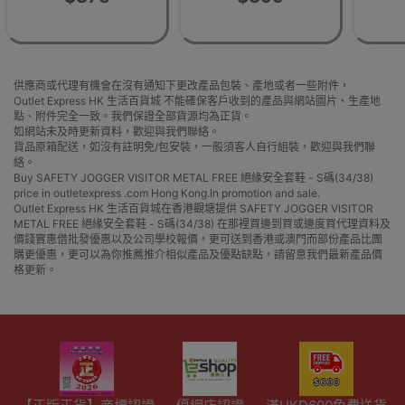
滑
供應商或代理有機會在沒有通知下更改產品包裝、產地或者一些附件，
Outlet Express HK 生活百貨城 不能確保客戶收到的產品與網站圖片、生產地
點、附件完全一致。我們保證全部貨源均為正貨。
如網站未及時更新資料，歡迎與我們聯絡。
貨品原箱配送，如沒有註明免/包安裝，一般須客人自行組裝，歡迎與我們聯
絡。
Buy SAFETY JOGGER VISITOR METAL FREE 絕緣安全套鞋 - S碼(34/38)
price in outletexpress .com Hong Kong.In promotion and sale.
Outlet Express HK 生活百貨城在香港觀塘提供 SAFETY JOGGER VISITOR
METAL FREE 絕緣安全套鞋 - S碼(34/38) 在那裡買邊到買或邊度買代理資料及
價錢實惠借批發優惠以及公司學校報價，更可送到香港或澳門而部份產品比團
購更優惠，更可以為你推薦推介相似產品及優點缺點，請留意我們最新產品價
格更新。