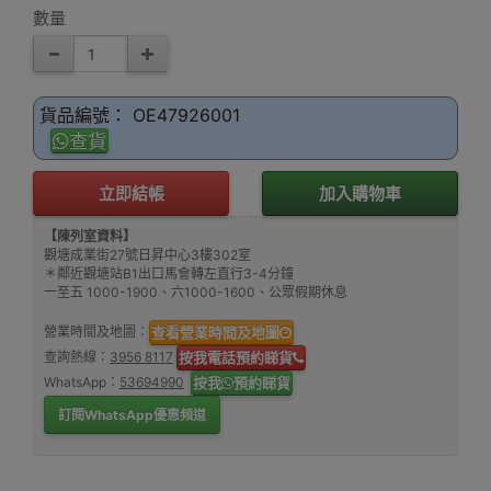
數量
貨品編號： OE47926001
查貨
立即結帳
加入購物車
【陳列室資料】
觀塘成業街27號日昇中心3樓302室
＊鄰近觀塘站B1出口馬會轉左直行3-4分鐘
一至五 1000-1900、六1000-1600、公眾假期休息
營業時間及地圖：
查看營業時間及地圖
查詢熱線：
3956 8117
按我電話預約睇貨
WhatsApp：
53694990
按我
預約睇貨
訂閱WhatsApp優惠頻道