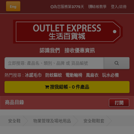
Eng
為您服務第
3775
天
結帳教學
登入/註冊
認識我們
接收優惠資訊
熱門搜尋 :
冰感毛巾
防蚊驅蚊
電動輪椅
風扇衣
玩水必備
按我結帳 - 0 件產品
商品目錄
打開
安全鞋
物業管理及場地用品
安全鞋鞋套