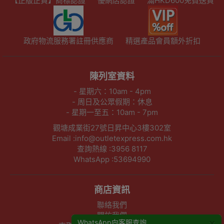
【正版正貨】商標認證
優網店認證
滿HKD600免費送貨
政府物流服務署註冊供應商
精選產品會員額外折扣
陳列室資料
- 星期六：10am - 4pm
- 周日及公眾假期：休息
- 星期一至五：10am - 7pm
觀塘成業街27號日昇中心3樓302室
Email :info@outletexpress.com.hk
查詢熱線 :3956 8117
WhatsApp :53694990
商店資訊
聯絡我們
關於我們
×
WhatsApp向客服查詢