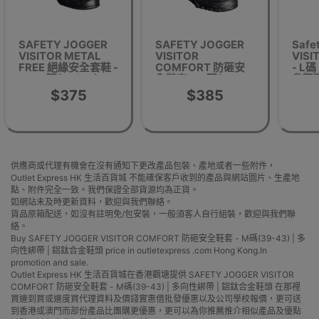
SAFETY JOGGER
SAFETY JOGGER
Safe
VISITOR METAL
VISITOR
VIS
FREE 絕緣安全套鞋 -
COMFORT 防砸安
- L
S碼(34/38)
全鞋套 - M碼(39-
參觀鞋
43) | 多向性綁帶 | 鋁
全保護
$375
$385
鈦合金鞋頭
套 
供應商或代理有機會在沒有通知下更改產品包裝、產地或者一些附件，
Outlet Express HK 生活百貨城 不能確保客戶收到的產品與網站圖片、生產地
點、附件完全一致。我們保證全部貨源均為正貨。
如網站未及時更新資料，歡迎與我們聯絡。
貨品原箱配送，如沒有註明免/包安裝，一般須客人自行組裝，歡迎與我們聯
絡。
Buy SAFETY JOGGER VISITOR COMFORT 防砸安全鞋套 - M碼(39-43) | 多
向性綁帶 | 鋁鈦合金鞋頭 price in outletexpress .com Hong Kong.In
promotion and sale.
Outlet Express HK 生活百貨城在香港觀塘提供 SAFETY JOGGER VISITOR
COMFORT 防砸安全鞋套 - M碼(39-43) | 多向性綁帶 | 鋁鈦合金鞋頭 在那裡
買邊到買或邊度買代理資料及價錢實惠借批發優惠以及公司學校報價，更可送
到香港或澳門而部份產品比團購更優惠，更可以為你推薦推介相似產品及優點