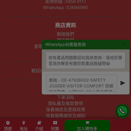
查詢熱線 :3956 8117
WhatsApp :53694990
商店資訊
聯絡我們
關於我們
×
WhatsApp向客服查詢
索取報價 公司、學校或機構採購
以公司採購卡(P卡)付款
如有產品問題歡迎向我地查詢，我地好樂
意為你解答有關你對產品既疑問😀
歡迎成為Outlet Express HK供應商
其他資訊
下單須知
隱私權及條款聲明
保養條款及更換政策
除舊服務條款及細則
條款及細則
網站地圖
頂部
地址
介紹
同類
加入購物車