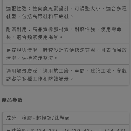
適配性強：雙向魔鬼氈設計，可調整大小，適合多種
鞋型，包括高跟鞋和平底鞋。
耐磨耐用：高品質橡膠材質，耐磨性強，使用壽命
長，適合頻繁使用場景。
易穿脫與清潔：鞋套設計方便快速穿脫，且表面易於
清潔，保持乾淨整潔。
適用場景廣泛：適用於工廠、車間、建築工地、參觀
訪客等多種工作和防護場景。
產品參數
成分：橡膠+超輕鋁/鈦鞋頭
尺寸範圍: S (34-38) - M (39-43) - L (44-48)