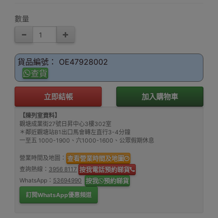
數量
貨品編號： OE47928002
查貨
立即結帳
加入購物車
【陳列室資料】
觀塘成業街27號日昇中心3樓302室
＊鄰近觀塘站B1出口馬會轉左直行3-4分鐘
一至五 1000-1900、六1000-1600、公眾假期休息
營業時間及地圖：
查看營業時間及地圖
查詢熱線：
3956 8117
按我電話預約睇貨
WhatsApp：
53694990
按我
預約睇貨
訂閱WhatsApp優惠頻道