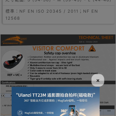
標準：NF EN ISO 20345 / 2011；NF EN
12568
×