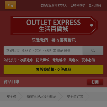
Eng
為您服務第
3774
天
結帳教學
登入/註冊
認識我們
接收優惠資訊
熱門搜尋 :
冰感毛巾
防蚊驅蚊
電動輪椅
風扇衣
玩水必備
按我結帳 - 0 件產品
商品目錄
打開
安全鞋
物業管理及場地用品
安全鞋鞋套