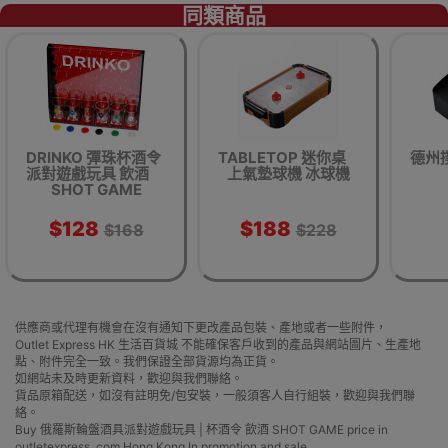
同類商品
DRINKO 彈珠杯酒令
TABLETOP 迷你桌
德州
派對遊戲玩具 飲酒
上氣墊球機 冰球機
SHOT GAME
$128
$188
$168
$228
供應商或代理有機會在沒有通知下更改產品包裝、產地或者一些附件，
Outlet Express HK 生活百貨城 不能確保客戶收到的產品與網站圖片、生產地
點、附件完全一致。我們保證全部貨源均為正貨。
如網站未及時更新資料，歡迎與我們聯絡。
貨品原箱配送，如沒有註明免/包安裝，一般須客人自行組裝，歡迎與我們聯
絡。
Buy 俄羅斯輪盤酒具派對遊戲玩具 | 杯酒令 飲酒 SHOT GAME price in
outletexpress .com Hong Kong.In promotion and sale.