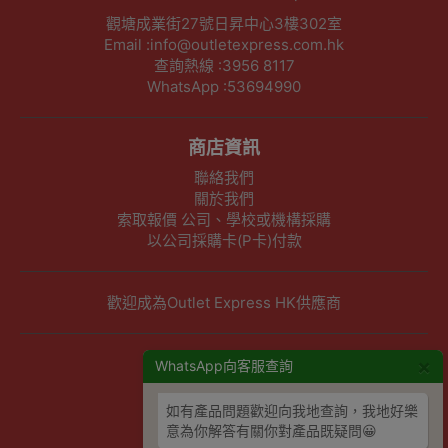
觀塘成業街27號日昇中心3樓302室
Email :info@outletexpress.com.hk
查詢熱線 :3956 8117
WhatsApp :53694990
商店資訊
聯絡我們
關於我們
索取報價 公司、學校或機構採購
以公司採購卡(P卡)付款
歡迎成為Outlet Express HK供應商
其他資訊
×
WhatsApp向客服查詢
下單須知
如有產品問題歡迎向我地查詢，我地好樂
隱私權及條款聲明
意為你解答有關你對產品既疑問😀
保養條款及更換政策