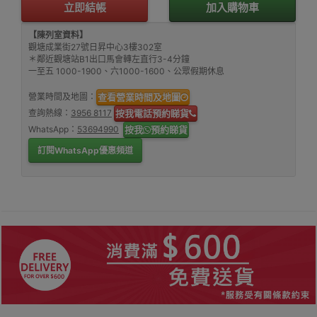
立即結帳
加入購物車
【陳列室資料】
觀塘成業街27號日昇中心3樓302室
＊鄰近觀塘站B1出口馬會轉左直行3-4分鐘
一至五 1000-1900、六1000-1600、公眾假期休息
營業時間及地圖：
查看營業時間及地圖
查詢熱線：
3956 8117
按我電話預約睇貨
WhatsApp：
53694990
按我
預約睇貨
訂閱WhatsApp優惠頻道