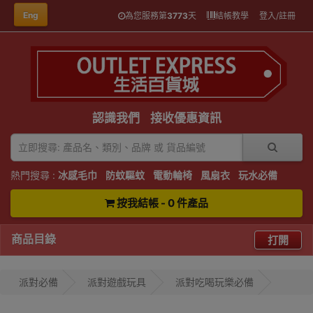
Eng
為您服務第
3773
天
結帳教學
登入/註冊
認識我們
接收優惠資訊
熱門搜尋 :
冰感毛巾
防蚊驅蚊
電動輪椅
風扇衣
玩水必備
按我結帳 - 0 件產品
商品目錄
打開
派對必備
派對遊戲玩具
派對吃喝玩樂必備