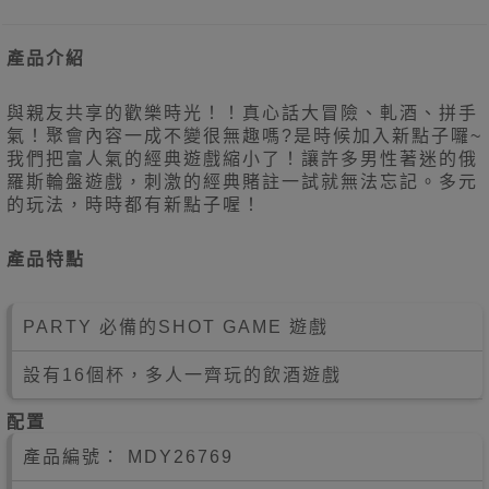
產品介紹
與親友共享的歡樂時光！！真心話大冒險、軋酒、拼手
氣！聚會內容一成不變很無趣嗎?是時候加入新點子囉~
我們把富人氣的經典遊戲縮小了！讓許多男性著迷的俄
羅斯輪盤遊戲，刺激的經典賭註一試就無法忘記。多元
的玩法，時時都有新點子喔！
產品特點
PARTY 必備的SHOT GAME 遊戲
設有16個杯，多人一齊玩的飲酒
遊戲
配置
產品編號：
MDY26769