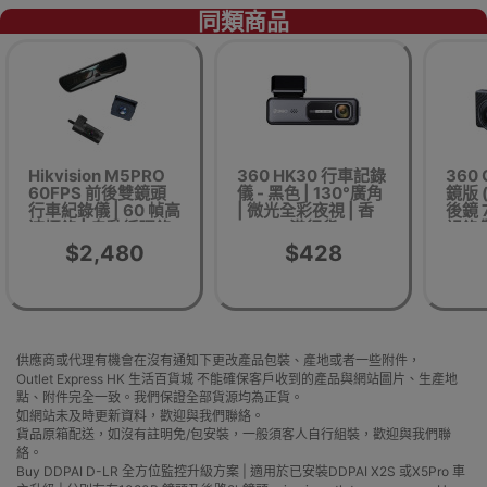
同類商品
Hikvision M5PRO
360 HK30 行車記錄
360 
60FPS 前後雙鏡頭
儀 - 黑色 | 130°廣角
鏡版 (
行車紀錄儀 | 60 幀高
| 微光全彩夜視 | 香
後鏡 
速攝錄 | 自動循環錄
港行貨
記錄儀
影 | 香港行貨 | 二年
錄影 
$2,480
$428
保養 | 包安裝
供應商或代理有機會在沒有通知下更改產品包裝、產地或者一些附件，
Outlet Express HK 生活百貨城 不能確保客戶收到的產品與網站圖片、生產地
點、附件完全一致。我們保證全部貨源均為正貨。
如網站未及時更新資料，歡迎與我們聯絡。
貨品原箱配送，如沒有註明免/包安裝，一般須客人自行組裝，歡迎與我們聯
絡。
Buy DDPAI D-LR 全方位監控升級方案 | 適用於已安裝DDPAI X2S 或X5Pro 車