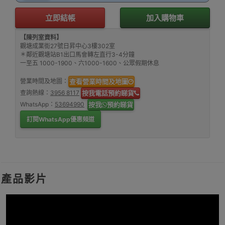
立即結帳
加入購物車
【陳列室資料】
觀塘成業街27號日昇中心3樓302室
＊鄰近觀塘站B1出口馬會轉左直行3-4分鐘
一至五 1000-1900、六1000-1600、公眾假期休息
營業時間及地圖：
查看營業時間及地圖
查詢熱線：
3956 8117
按我電話預約睇貨
WhatsApp：
53694990
按我
預約睇貨
訂閱WhatsApp優惠頻道
產品影片