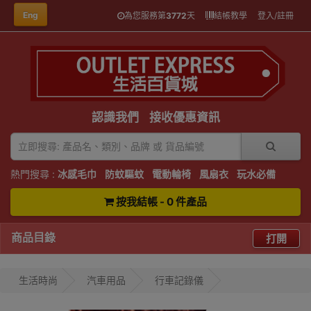
Eng
為您服務第
3772
天
結帳教學
登入/註冊
認識我們
接收優惠資訊
熱門搜尋 :
冰感毛巾
防蚊驅蚊
電動輪椅
風扇衣
玩水必備
按我結帳 - 0 件產品
商品目錄
打開
生活時尚
汽車用品
行車記錄儀