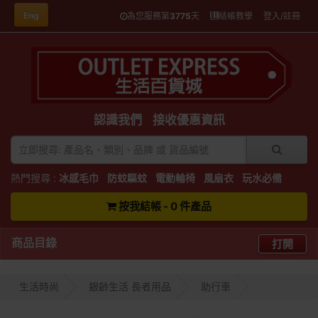
Eng
為您服務第
3775
天
結帳教學
登入/註冊
認識我們
接收優惠資訊
熱門搜尋 :
冰感毛巾
防蚊驅蚊
電動輪椅
風扇衣
玩水必備
按我結帳 - 0 件產品
商品目錄
打開
生活時尚
銀齡生活 長者用品
助行車