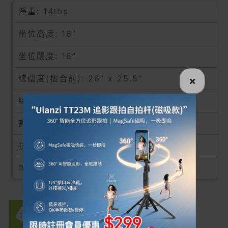
淨重: 14lbs
坐位高度: 18”
坐位闊度: 18”
總闊度(摺合前): 26” x 25.5”
×
總闊度(摺合後): 11″
高度: 31.5″
扶手高度: 31.5” – 34.5”
可承載重量: 300 lbs