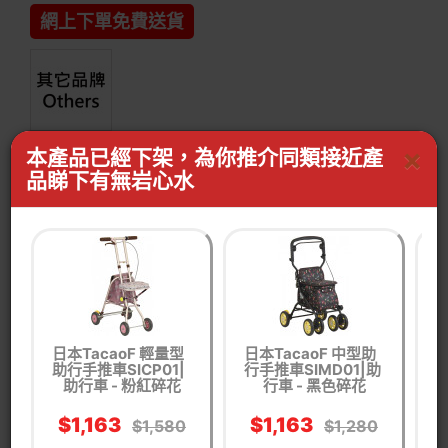
網上下單免費送貨
貨品編號： OE41723002
×
本產品已經下架，為你推介同類接近產
品睇下有無岩心水
生活時尚
銀齡生活 長者用品
助行車
WhastApp客服查詢有無同功能產品
按我WhatsApp
日本TacaoF 輕量型
日本TacaoF 中型助
日
助行手推車SICP01|
行手推車SIMD01|助
助行車 - 粉紅碎花
行車 - 黑色碎花
(
$1,163
$1,163
$1,580
$1,280