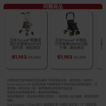
同類商品
日本TacaoF 輕量型
日本TacaoF 中型助
日本
助行手推車SICP01|
行手推車SIMD01|助
助
助行車 - 粉紅碎花
行車 - 黑色碎花
(北
$1,163
$1,163
$
$1,580
$1,280
供應商或代理有機會在沒有通知下更改產品包裝、產地或者一些附件，
Outlet Express HK 生活百貨城 不能確保客戶收到的產品與網站圖片、生
產地點、附件完全一致。我們保證全部貨源均為正貨。
如網站未及時更新資料，歡迎與我們聯絡。
貨品原箱配送，如沒有註明免/包安裝，一般須客人自行組裝，歡迎與我們
聯絡。
Buy Evolution Trillium 助行+復康健步車 | 訓練步姿步態 | 1.5” 減壓防潰