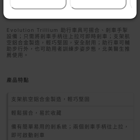
產品介紹
Evolution Trillium 助行車具可摺合、剎車手掣
設備；只需將剎車手柄往上拉可即時剎車；支架航
空鋁合金製造，輕巧堅固，安全耐用；助行車可輔
助步行外，也可助用者訓練步姿步態，北美醫生推
薦使用。
產品特點
支架航空鋁合金製造，輕巧堅固
輕鬆摺合，易於收藏
備有簡單易用的剎系統；兩個剎車手柄往上拉，
即可啟動剎車