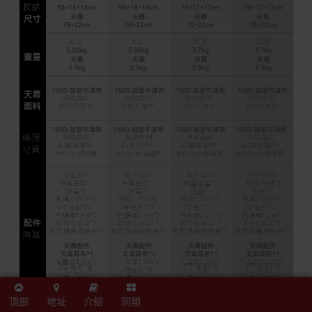
頂部
地址
介紹
同類