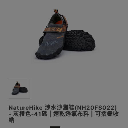
NatureHike 涉水沙灘鞋(NH20FS022)
- 灰橙色-41碼 | 速乾透氣布料 | 可摺疊收
納