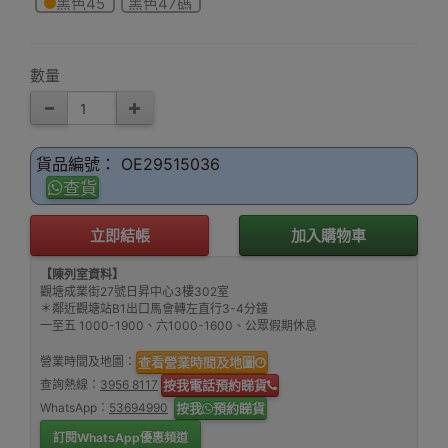
黑色45
黑色47碼
碼
數量
貨品編號： OE29515036
查貨
立即結帳
加入購物車
【陳列室資料】
觀塘成業街27號日昇中心3樓302室
＊鄰近觀塘站B1出口馬會轉左直行3-4分鐘
一至五 1000-1900、六1000-1600、公眾假期休息
營業時間及地圖：
查看營業時間及地圖
查詢熱線：
3956 8117
按我電話預約睇貨
WhatsApp：
53694990
按我
預約睇貨
訂閱WhatsApp優惠頻道