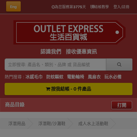
Eng
為您服務第
3775
天
結帳教學
登入/註冊
認識我們
接收優惠資訊
熱門搜尋 :
冰感毛巾
防蚊驅蚊
電動輪椅
風扇衣
玩水必備
按我結帳 - 0 件產品
商品目錄
打開
浮潛用品
浮潛鞋/沙灘鞋
成人水上活動鞋