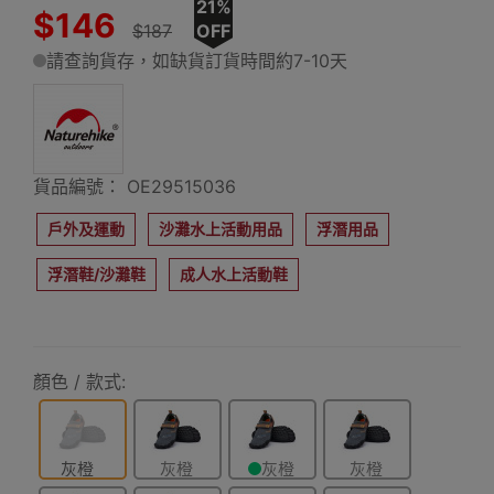
21%
$146
$187
OFF
請查詢貨存，如缺貨訂貨時間約7-10天
貨品編號： OE29515036
戶外及運動
沙灘水上活動用品
浮潛用品
浮潛鞋/沙灘鞋
成人水上活動鞋
顏色 / 款式:
灰橙
灰橙
灰橙
灰橙
色-41碼
色-43碼
色-44碼
色-45碼