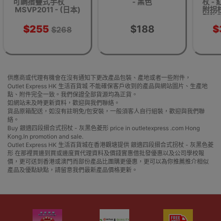
可調摺疊式手杖
- 黑色
杖 - 
MSVP2011 - (日本)
附拐杖
製物料
$255
$188
$
$268
供應商或代理有機會在沒有通知下更改產品包裝、產地或者一些附件，
Outlet Express HK 生活百貨城 不能確保客戶收到的產品與網站圖片、生產地
點、附件完全一致。我們保證全部貨源均為正貨。
如網站未及時更新資料，歡迎與我們聯絡。
貨品原箱配送，如沒有註明免/包安裝，一般須客人自行組裝，歡迎與我們聯
絡。
Buy 銀適四段摺合式拐杖 - 灰黑色菱形 price in outletexpress .com Hong
Kong.In promotion and sale.
Outlet Express HK 生活百貨城在香港觀塘提供 銀適四段摺合式拐杖 - 灰黑色菱
形 在那裡買邊到買或邊度買代理資料及價錢實惠借批發優惠以及公司學校報
價，更可送到香港或澳門而部份產品比團購更優惠，更可以為你推薦推介相似
產品及優點缺點，請留意我們最新產品價格更新。