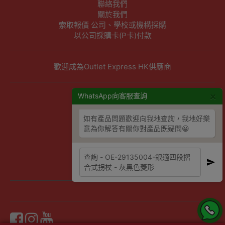
聯絡我們
關於我們
索取報價 公司、學校或機構採購
以公司採購卡(P卡)付款
歡迎成為Outlet Express HK供應商
×
其他資訊
WhatsApp向客服查詢
下單須知
如有產品問題歡迎向我地查詢，我地好樂
隱私權及條款聲明
意為你解答有關你對產品既疑問😀
保養條款及更換政策
除舊服務條款及細則
條款及細則
網站地圖