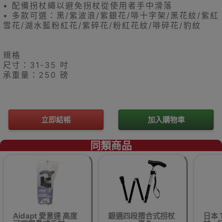
• 配備拐杖繩以避免拐杖從使用者手中滑落
• 多款可選：黑/紫波浪/紫銀花/啡十字架/黑花紋/紫紅
雪花/湖水藍粉紅花/紫碎花/粉紅花紋/啡碎花/豹紋
規格
尺寸：31-35 吋
承重量：250 磅
立即結帳
加入購物車
同類商品
Aidapt 愛意達 高度
銀適四段摺合式拐杖
日本 