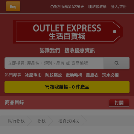
Eng
為您服務第
3775
天
結帳教學
登入/註冊
認識我們
接收優惠資訊
熱門搜尋 :
冰感毛巾
防蚊驅蚊
電動輪椅
風扇衣
玩水必備
按我結帳 - 0 件產品
商品目錄
打開
助行拐杖
拐杖
摺叠式柺扙