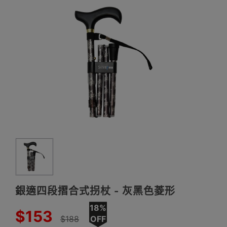
銀適四段摺合式拐杖 - 灰黑色菱形
18%
$153
$188
OFF