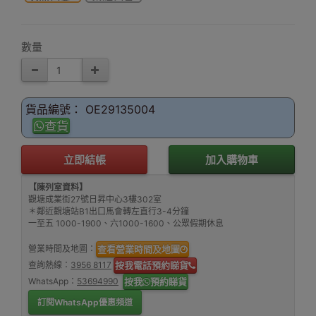
形
花
數量
貨品編號： OE29135004
查貨
立即結帳
加入購物車
【陳列室資料】
觀塘成業街27號日昇中心3樓302室
＊鄰近觀塘站B1出口馬會轉左直行3-4分鐘
一至五 1000-1900、六1000-1600、公眾假期休息
營業時間及地圖：
查看營業時間及地圖
查詢熱線：
3956 8117
按我電話預約睇貨
WhatsApp：
53694990
按我
預約睇貨
訂閱WhatsApp優惠頻道