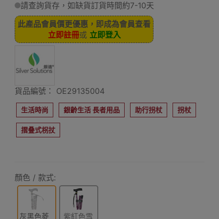
請查詢貨存，如缺貨訂貨時間約7-10天
此產品會員價更優惠，即成為會員查看
立即註冊
或
立即登入
貨品編號： OE29135004
生活時尚
銀齡生活 長者用品
助行拐杖
拐杖
摺叠式柺扙
顏色 / 款式:
灰黑色菱
紫紅色雪