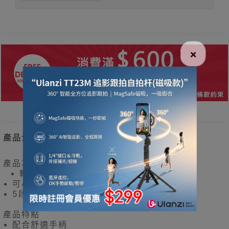
×
產品介紹
產品功能
• 輔助行走
• 可4段摺合
• 5段高度調節，自動鎖緊功能
產品特點
• 配合舒適手柄