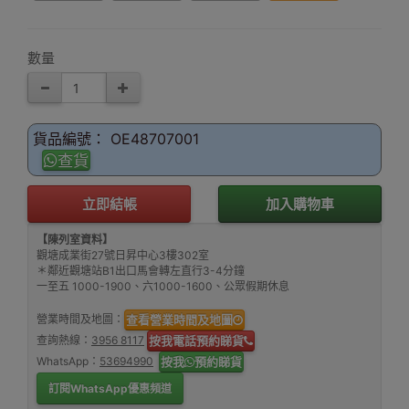
數量
貨品編號： OE48707001
查貨
立即結帳
加入購物車
【陳列室資料】
觀塘成業街27號日昇中心3樓302室
＊鄰近觀塘站B1出口馬會轉左直行3-4分鐘
一至五 1000-1900、六1000-1600、公眾假期休息
營業時間及地圖：
查看營業時間及地圖
查詢熱線：
3956 8117
按我電話預約睇貨
WhatsApp：
53694990
按我
預約睇貨
訂閱WhatsApp優惠頻道