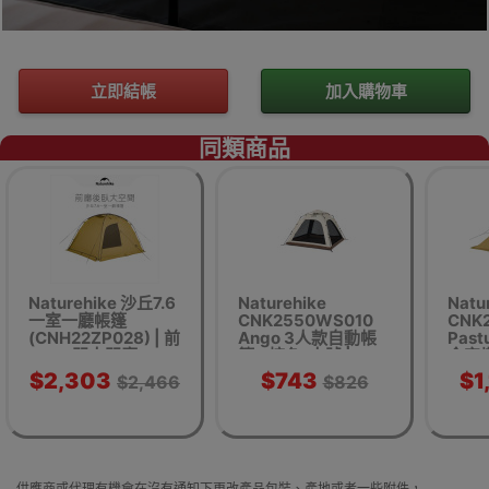
立即結帳
加入購物車
同類商品
Naturehike 沙丘7.6
Naturehike
Natu
一室一廳帳篷
CNK2550WS010
CNK
(CNH22ZP028) | 前
Ango 3人款自動帳
Past
門大門廳
篷 - 棕色-大號 |
金字塔
PU2000+ | 3秒速開
| 1
$2,303
$743
$1
$2,466
$826
支架 | 多種搭建模式
供應商或代理有機會在沒有通知下更改產品包裝、產地或者一些附件，