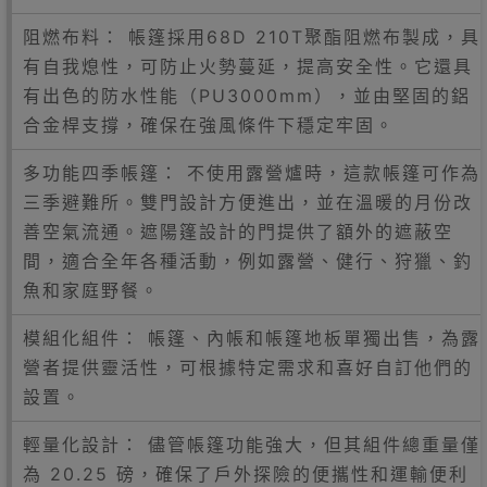
阻燃布料： 帳篷採用68D 210T聚酯阻燃布製成，具
有自我熄性，可防止火勢蔓延，提高安全性。它還具
有出色的防水性能（PU3000mm），並由堅固的鋁
合金桿支撐，確保在強風條件下穩定牢固。
多功能四季帳篷： 不使用露營爐時，這款帳篷可作為
三季避難所。雙門設計方便進出，並在溫暖的月份改
善空氣流通。遮陽篷設計的門提供了額外的遮蔽空
間，適合全年各種活動，例如露營、健行、狩獵、釣
魚和家庭野餐。
模組化組件： 帳篷、內帳和帳篷地板單獨出售，為露
營者提供靈活性，可根據特定需求和喜好自訂他們的
設置。
輕量化設計： 儘管帳篷功能強大，但其組件總重量僅
為 20.25 磅，確保了戶外探險的便攜性和運輸便利