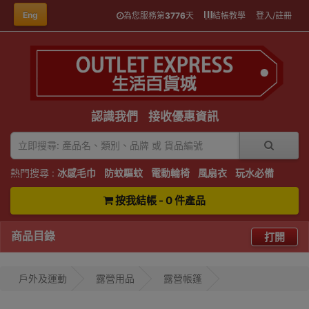
Eng
為您服務第
3776
天
結帳教學
登入/註冊
認識我們
接收優惠資訊
熱門搜尋 :
冰感毛巾
防蚊驅蚊
電動輪椅
風扇衣
玩水必備
按我結帳 - 0 件產品
商品目錄
打開
戶外及運動
露營用品
露營帳篷