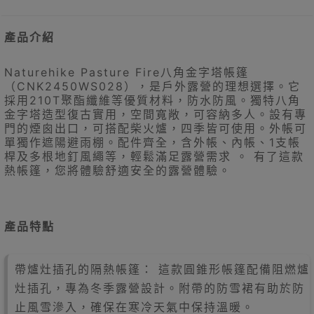
產品介紹
Naturehike Pasture Fire八角金字塔帳篷
（CNK2450WS028），是戶外露營的理想選擇。它
採用210T聚酯纖維等優質材料，防水防風。獨特八角
金字塔造型復古實用，空間寬敞，可容納多人。設有專
門的煙囪出口，可搭配柴火爐，四季皆可使用。外帳可
單獨作遮陽避雨棚。配件齊全，含外帳、內帳、1支帳
桿及多根地釘風繩等，輕鬆滿足露營需求 。 有了這款
熱帳篷，您將體驗舒適安全的露營體驗。
產品特點
帶爐灶插孔的隔熱帳篷： 這款圓錐形帳篷配備阻燃爐
灶插孔，專為冬季露營設計。附帶的防雪裙有助於防
止風雪滲入，確保在寒冷天氣中保持溫暖。