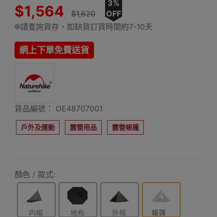
3%
$1,564
$1,620
OFF
請查詢貨存，如缺貨訂貨時間約7-10天
網上下單免費送貨
貨品編號： OE48707001
戶外及運動
露營用品
露營帳篷
顏色 / 款式:
内帳
地布
外帳
帳篷