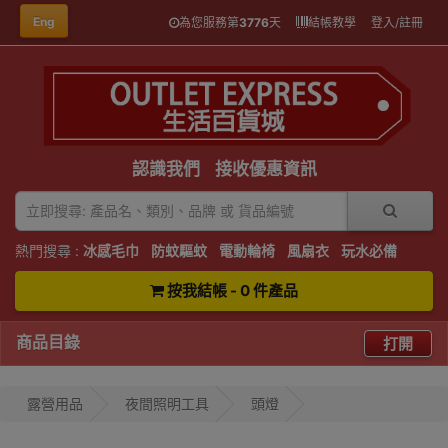
Eng
為您服務第
3776
天
結帳教學
登入/註冊
認識我們
接收優惠資訊
熱門搜尋 :
冰感毛巾
防蚊驅蚊
電動輪椅
風扇衣
玩水必備
按我結帳 - 0 件產品
商品目錄
打開
露營用品
夜間照明工具
頭燈