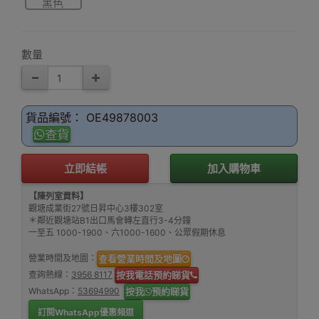
黑色
數量
貨品編號： OE49878003
查貨
立即結帳
加入購物車
【陳列室資料】
觀塘成業街27號日昇中心3樓302室
＊鄰近觀塘站B1出口馬會轉左直行3-4分鐘
一至五 1000-1900、六1000-1600、公眾假期休息
營業時間及地圖：
查看營業時間及地圖
查詢熱線：
3956 8117
按我電話預約睇貨
WhatsApp：
53694990
按我
預約睇貨
訂閱WhatsApp優惠頻道