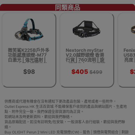
同類商品
微笑鯊K225B戶外多
Nextorch myStar
Feni
功能感應頭燈-M77
V2.0越野頭燈 香港
USB
白激光 | 強光遠射 |
行貨 | 760流明 | 旋
亮度 
USB充電 | 露營夜釣
轉變焦 | 60度調節
必備
$98
$405
$
$499
供應商或代理有機會在沒有通知下更改產品包裝、產地或者一些附件，
Outlet Express HK 生活百貨城 不能確保客戶收到的產品與網站圖片、生產地
點、附件完全一致。我們保證全部貨源均為正貨。
如網站未及時更新資料，歡迎與我們聯絡。
貨品原箱配送，如沒有註明免/包安裝，一般須客人自行組裝，歡迎與我們聯
絡。
Buy OLIGHT Perun 2 Mini LED 充電頭燈(CW) - 藍色 | 頭燈與電筒組合 | 剩餘