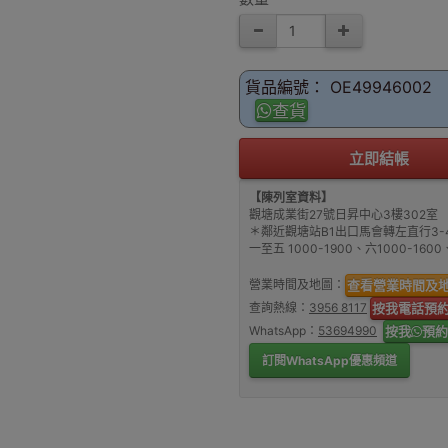
貨品編號： OE49946002
查貨
立即結帳
【陳列室資料】
觀塘成業街27號日昇中心3樓302室
＊鄰近觀塘站B1出口馬會轉左直行3-
一至五 1000-1900、六1000-16
營業時間及地圖：
查看營業時間及
查詢熱線：
3956 8117
按我電話預
WhatsApp：
53694990
按我
預約
訂閱WhatsApp優惠頻道