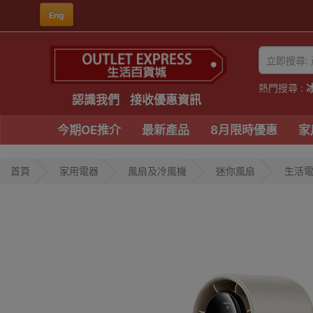
Eng
熱門搜尋 :
認識我們
接收優惠資訊
今期OE推介
最新產品
8月限時優惠
家
首頁
家用電器
風扇及冷風機
迷你風扇
生活