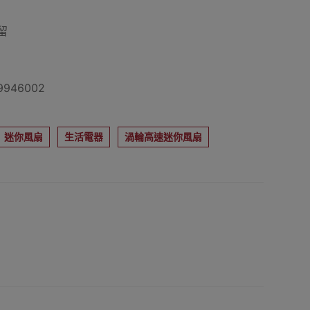
留
946002
迷你風扇
生活電器
渦輪高速迷你風扇