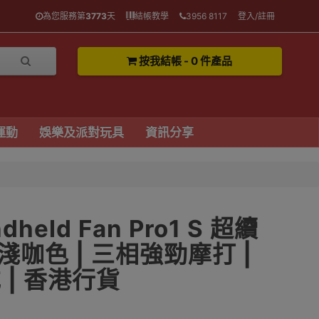
為您服務第
3773
天
結帳教學
3956 8117
登入/註冊
按我結帳 - 0 件產品
運動
娛樂及派對玩具
資訊分享
ndheld Fan Pro1 S 超續
淺咖色 | 三相強勁摩打 |
 | 香港行貨