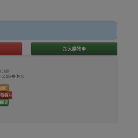
加入購物車
4分鐘
00、公眾假期休息
地圖
約睇貨
睇貨