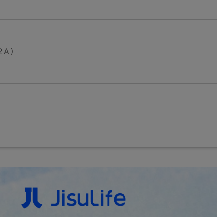
2A）
)