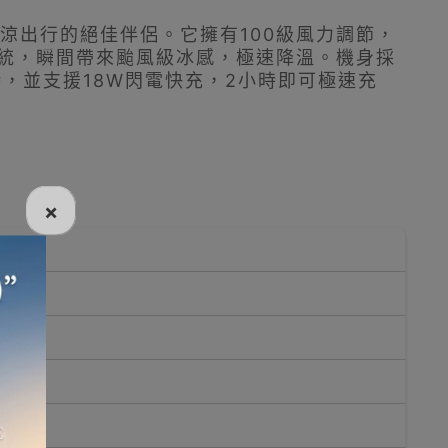
是夏日清涼出行的絕佳伴侶。它擁有100級風力調節，
系統，瞬間帶來颱風級冰感，極速降溫。機身採
時，並支援18W閃電快充，2小時即可極速充
×