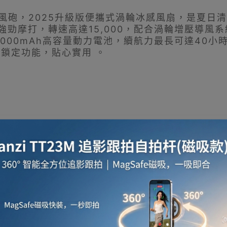
1 S超續航高速風砲，2025升級版便攜式渦輪冰感風扇，
勁摩打，轉速高達15,000，配合渦輪增壓導風
000mAh高容量動力電池，續航力最長可達40小
全鎖定功能，貼心實用 。
極速降溫