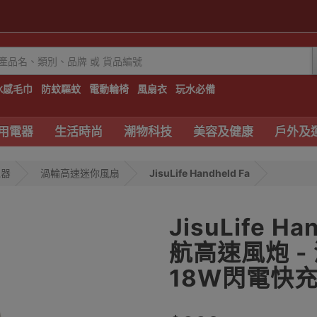
冰感毛巾
防蚊驅蚊
電動輪椅
風扇衣
玩水必備
用電器
生活時尚
潮物科技
美容及健康
戶外及
電器
渦輪高速迷你風扇
JisuLife Handheld Fa
JisuLife Ha
航高速風炮 - 
18W閃電快充