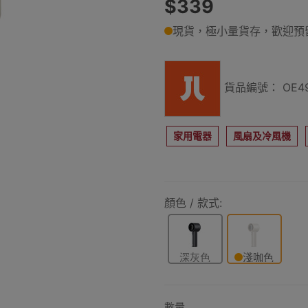
$339
現貨，極小量貨存，歡迎預
貨品編號： OE49
家用電器
風扇及冷風機
顏色 / 款式:
深灰色
淺咖色
數量