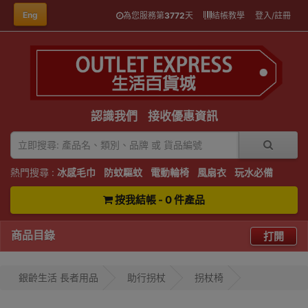
Eng
為您服務第
3772
天
結帳教學
登入/註冊
認識我們
接收優惠資訊
熱門搜尋 :
冰感毛巾
防蚊驅蚊
電動輪椅
風扇衣
玩水必備
按我結帳 - 0 件產品
商品目錄
打開
銀齡生活 長者用品
助行拐杖
拐杖椅