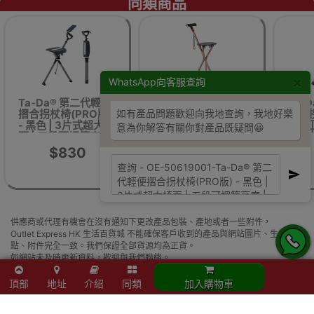
同類商品
×
WhatsApp向客服查詢
Ta-Da® 第二代輕便
LightonCare 多功能
Ta-
如有產品問題歡迎向我地查詢，我地好樂
摺合拐杖椅(PRO版)
助行拐杖凳 | 5檔高
摺合拐
- 黑色 | 3片式超大椅
度調節 | 人體工學手
- 酒
意為你解答有關你對產品既疑問😀
面 | 五段可調節高度
柄
椅面 
| 香港行貨
度
$830
$253
供應商或代理有機會在沒有通知下更改產品包裝、產地或者一些附件，
Outlet Express HK 生活百貨城 不能確保客戶收到的產品與網站圖片、生產地
點、附件完全一致。我們保證全部貨源均為正貨。
如網站未及時更新資料，歡迎與我們聯絡。
貨品原箱配送，如沒有註明免/包安裝，一般須客人自行組裝，歡迎與我們聯
絡。
頂部
地址
介紹
同類
加入購物車
Buy Ta-Da® 第二代輕便摺合拐杖椅(PRO版) - 黑色 | 3片式超大椅面 | 五段可
調節高度 | 香港行貨 price in outletexpress .com Hong Kong.In promotion