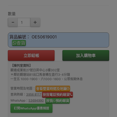
數量
貨品編號： OE50619001
查貨
立即結帳
加入購物車
【陳列室資料】
觀塘成業街27號日昇中心3樓302室
＊鄰近觀塘站B1出口馬會轉左直行3-4分鐘
一至五 1000-1900、六1000-1600、公眾假期休息
營業時間及地圖：
查看營業時間及地圖
查詢熱線：
3956 8117
按我電話預約睇貨
WhatsApp：
53694990
按我
預約睇貨
訂閱WhatsApp優惠頻道