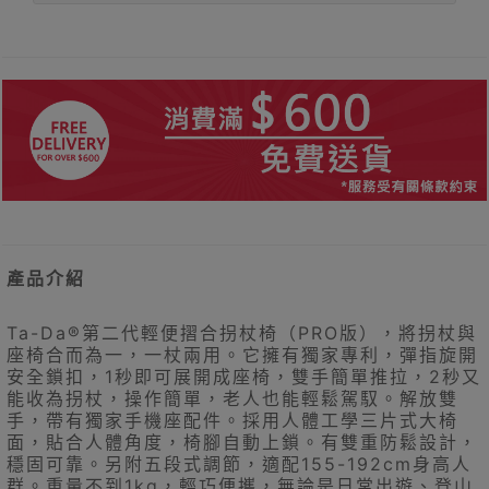
產品介紹
Ta-Da®第二代輕便摺合拐杖椅（PRO版），將拐杖與
座椅合而為一，一杖兩用。它擁有獨家專利，彈指旋開
安全鎖扣，1秒即可展開成座椅，雙手簡單推拉，2秒又
能收為拐杖，操作簡單，老人也能輕鬆駕馭。解放雙
手，帶有獨家手機座配件。採用人體工學三片式大椅
面，貼合人體角度，椅腳自動上鎖。有雙重防鬆設計，
穩固可靠。另附五段式調節，適配155-192cm身高人
群。重量不到1kg，輕巧便攜，無論是日常出遊、登山