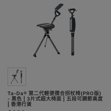
Ta-Da® 第二代輕便摺合拐杖椅(PRO版)
- 黑色 | 3片式超大椅面 | 五段可調節高度
| 香港行貨