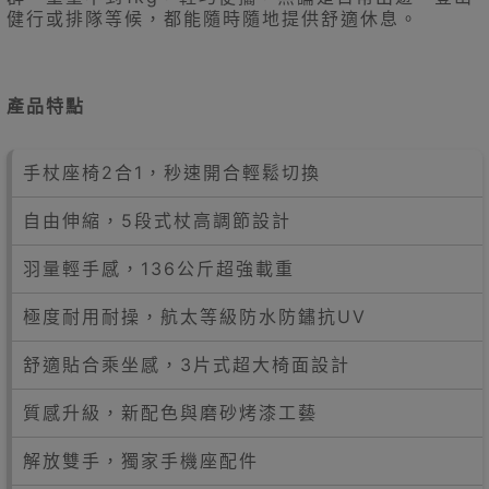
健行或排隊等候，都能隨時隨地提供舒適休息。
產品特點
手杖座椅2合1，秒速開合輕鬆切換
自由伸縮，5段式杖高調節設計
羽量輕手感，136公斤超強載重
極度耐用耐操，航太等級防水防鏽抗UV
舒適貼合乘坐感，3片式超大椅面設計
質感升級，新配色與磨砂烤漆工藝
解放雙手，獨家手機座配件