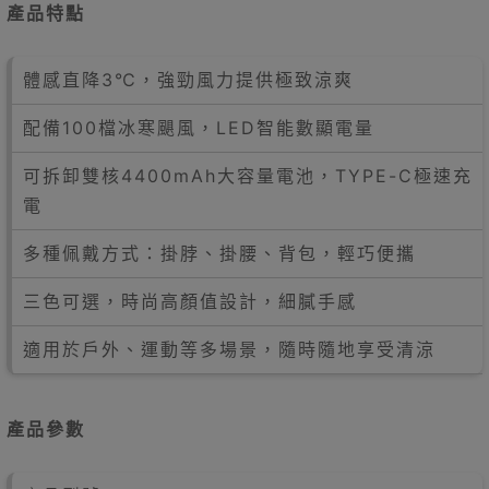
產品特點
體感直降3℃，強勁風力提供極致涼爽
配備100檔冰寒颶風，LED智能數顯電量
可拆卸雙核4400mAh大容量電池，TYPE-C極速充
電
多種佩戴方式：掛脖、掛腰、背包，輕巧便攜
三色可選，時尚高顏值設計，細膩手感
適用於戶外、運動等多場景，隨時隨地享受清涼
產品參數