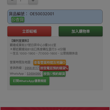
貨品編號： OE50032001
查貨
立即結帳
加入購物車
【陳列室資料】
觀塘成業街27號日昇中心3樓302室
＊鄰近觀塘站B1出口馬會轉左直行3-4分鐘
一至五 1000-1900、六1000-1600、公眾假期休息
營業時間及地圖：
查看營業時間及地圖
查詢熱線：
3956 8117
按我電話預約睇貨
WhatsApp：
53694990
按我
預約睇貨
訂閱WhatsApp優惠頻道