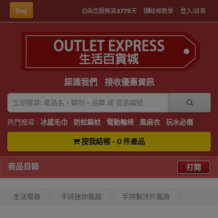
Eng
為您服務第
3775
天
結帳教學
登入/註冊
認識我們
接收優惠資訊
熱門搜尋 :
冰感毛巾
防蚊驅蚊
電動輪椅
風扇衣
玩水必備
按我結帳 - 0 件產品
商品目錄
打開
生活電器
手持迷你風扇
手持製冷片風扇