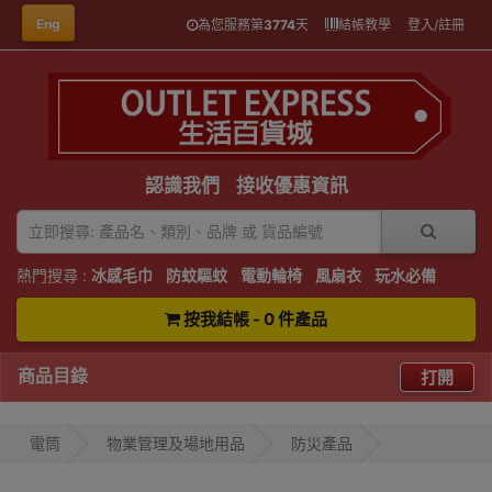
Eng
為您服務第
3774
天
結帳教學
登入/註冊
認識我們
接收優惠資訊
熱門搜尋 :
冰感毛巾
防蚊驅蚊
電動輪椅
風扇衣
玩水必備
按我結帳 - 0 件產品
商品目錄
打開
電筒
物業管理及場地用品
防災產品