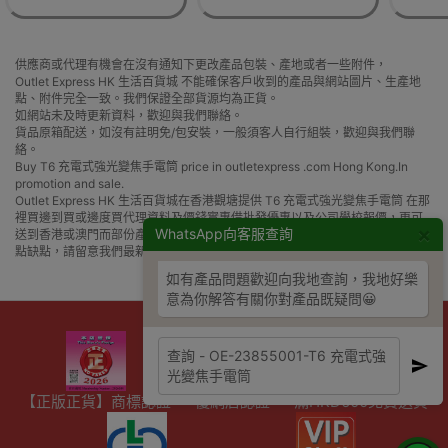
供應商或代理有機會在沒有通知下更改產品包裝、產地或者一些附件，
Outlet Express HK 生活百貨城 不能確保客戶收到的產品與網站圖片、生產地
點、附件完全一致。我們保證全部貨源均為正貨。
如網站未及時更新資料，歡迎與我們聯絡。
貨品原箱配送，如沒有註明免/包安裝，一般須客人自行組裝，歡迎與我們聯
絡。
Buy T6 充電式強光變焦手電筒 price in outletexpress .com Hong Kong.In
promotion and sale.
Outlet Express HK 生活百貨城在香港觀塘提供 T6 充電式強光變焦手電筒 在那
裡買邊到買或邊度買代理資料及價錢實惠借批發優惠以及公司學校報價，更可
×
WhatsApp向客服查詢
送到香港或澳門而部份產品比團購更優惠，更可以為你推薦推介相似產品及優
點缺點，請留意我們最新產品價格更新。
如有產品問題歡迎向我地查詢，我地好樂
意為你解答有關你對產品既疑問😀
【正版正貨】商標認證
優網店認證
滿HKD600免費送貨