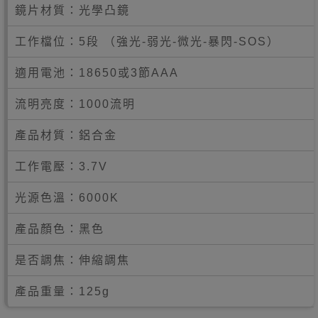
鏡片材質：光學凸鏡
工作檔位：5段
（強光-弱光-微光-暴閃-SOS）
適用電池：18650或3節AAA
流明亮度：1000流明
產品材質：鋁合金
工作電壓：3.7V
光源色溫：6000K
產品顏色：黑色
是否調焦：伸縮調焦
產品重量：125g