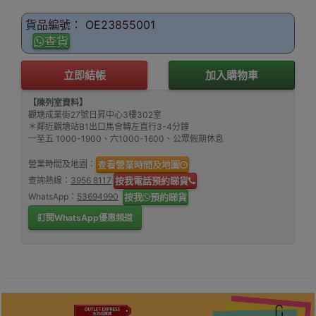
貨品編號： OE23855001
查貨
立即結帳
加入購物車
【陳列室資料】
觀塘成業街27號日昇中心3樓302室
＊鄰近觀塘站B1出口馬會轉左直行3-4分鐘
一至五 1000-1900、六1000-1600、公眾假期休息
營業時間及地圖：
查看營業時間及地圖
查詢熱線：
3956 8117
按我電話預約睇貨
WhatsApp：
53694990
按我
預約睇貨
訂閱WhatsApp優惠頻道