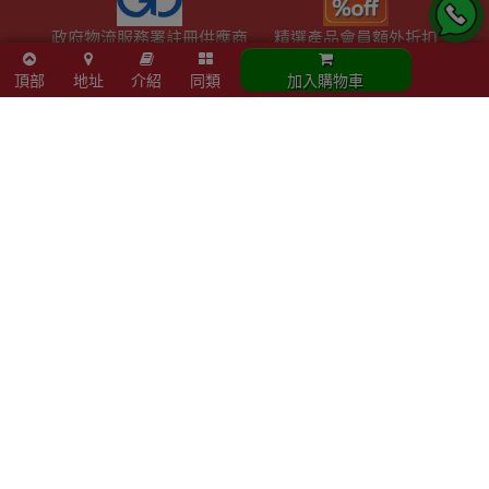
政府物流服務署註冊供應商
精選產品會員額外折扣
頂部
地址
介紹
同類
加入購物車
陳列室資料
- 星期六：10am - 4pm
- 周日及公眾假期：休息
- 星期一至五：10am - 7pm
觀塘成業街27號日昇中心3樓302室
Email :info@outletexpress.com.hk
查詢熱線 :3956 8117
WhatsApp :53694990
商店資訊
聯絡我們
關於我們
索取報價 公司、學校或機構採購
以公司採購卡(P卡)付款