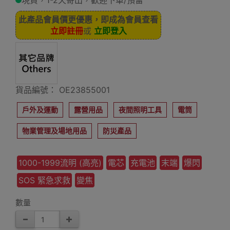
現貨，1-2天寄出，歡迎下單/預留
此產品會員價更優惠，即成為會員查看
立即註冊
或
立即登入
貨品編號： OE23855001
戶外及運動
露營用品
夜間照明工具
電筒
物業管理及場地用品
防災產品
1000-1999流明 (高亮)
電芯
充電池
末端
爆閃
SOS 緊急求救
變焦
數量