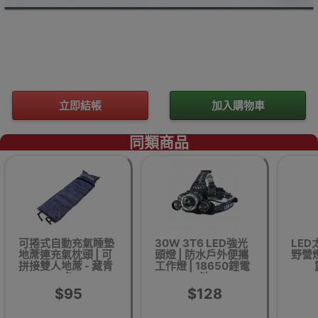
立即結帳
加入購物車
同類商品
可捲式自動充氣睡墊
30W 3T6 LED強光
LE
地蓆連充氣枕頭 | 可
頭燈 | 防水戶外便攜
野營燈
拼接雙人地蓆 - 藏青
工作燈 | 18650鋰電
色
池
$95
$128