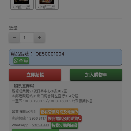
小號一層
小號二層
+燈
+燈
數量
貨品編號： OE50001004
查貨
立即結帳
加入購物車
【陳列室資料】
觀塘成業街27號日昇中心3樓302室
＊鄰近觀塘站B1出口馬會轉左直行3-4分鐘
一至五 1000-1900、六1000-1600、公眾假期休息
營業時間及地圖：
查看營業時間及地圖
查詢熱線：
3956 8117
按我電話預約睇貨
WhatsApp：
53694990
按我
預約睇貨