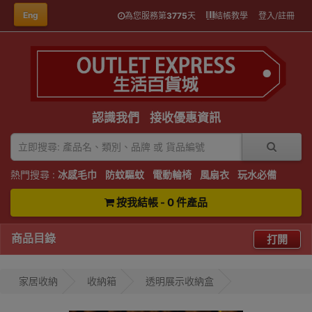
Eng
為您服務第
3775
天
結帳教學
登入/註冊
認識我們
接收優惠資訊
熱門搜尋 :
冰感毛巾
防蚊驅蚊
電動輪椅
風扇衣
玩水必備
按我結帳 - 0 件產品
商品目錄
打開
家居收納
收納箱
透明展示收納盒