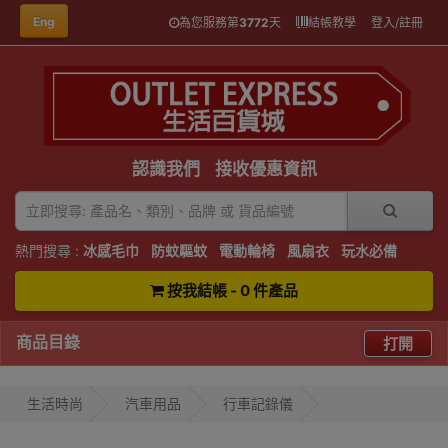
Eng
為您服務第
3772
天
結帳教學
登入/註冊
認識我們
接收優惠資訊
熱門搜尋 :
冰感毛巾
防蚊驅蚊
電動輪椅
風扇衣
玩水必備
按我結帳 - 0 件產品
商品目錄
打開
生活時尚
汽車用品
行車記錄儀