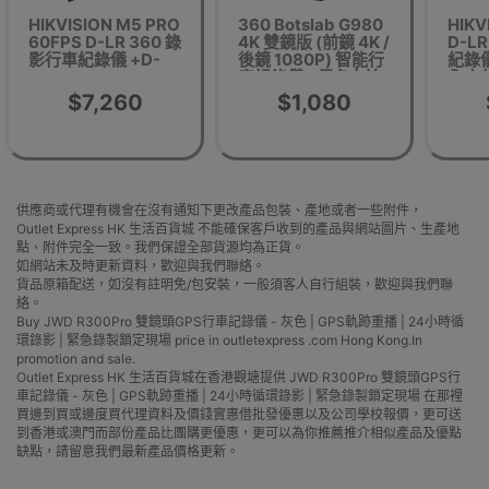
HIKVISION M5 PRO
360 Botslab G980
HIKV
60FPS D-LR 360 錄
4K 雙鏡版 (前鏡 4K /
D-LR
影行車紀錄儀 +D-
後鏡 1080P) 智能行
紀錄儀
EVO Ultra
車記錄儀 - 黑色 | 前
全方位
14800mAh 外置電
鏡170°超廣角 | 雙鏡
影 |
$7,260
$1,080
池套裝 | 香港行貨 |
錄影 | 香港行貨
包安裝
供應商或代理有機會在沒有通知下更改產品包裝、產地或者一些附件，
Outlet Express HK 生活百貨城 不能確保客戶收到的產品與網站圖片、生產地
點、附件完全一致。我們保證全部貨源均為正貨。
如網站未及時更新資料，歡迎與我們聯絡。
貨品原箱配送，如沒有註明免/包安裝，一般須客人自行組裝，歡迎與我們聯
絡。
Buy JWD R300Pro 雙鏡頭GPS行車記錄儀 - 灰色 | GPS軌跡重播 | 24小時循
環錄影 | 緊急錄製鎖定現場 price in outletexpress .com Hong Kong.In
promotion and sale.
Outlet Express HK 生活百貨城在香港觀塘提供 JWD R300Pro 雙鏡頭GPS行
車記錄儀 - 灰色 | GPS軌跡重播 | 24小時循環錄影 | 緊急錄製鎖定現場 在那裡
買邊到買或邊度買代理資料及價錢實惠借批發優惠以及公司學校報價，更可送
到香港或澳門而部份產品比團購更優惠，更可以為你推薦推介相似產品及優點
缺點，請留意我們最新產品價格更新。