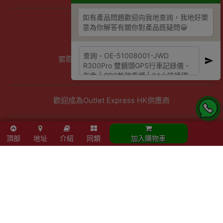
如有產品問題歡迎向我地查詢，我地好樂
商店資訊
意為你解答有關你對產品既疑問😀
聯絡我們
關於我們
索取報價 公司、學校或機構採購
以公司採購卡(P卡)付款
歡迎成為Outlet Express HK供應商
其他資訊
頂部
地址
介紹
同類
加入購物車
下單須知
隱私權及條款聲明
保養條款及更換政策
除舊服務條款及細則
條款及細則
網站地圖