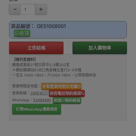
貨品編號： OE51008001
查貨
立即結帳
加入購物車
【陳列室資料】
觀塘成業街27號日昇中心3樓302室
＊鄰近觀塘站B1出口馬會轉左直行3-4分鐘
一至五 1000-1900、六1000-1600、公眾假期休息
營業時間及地圖：
查看營業時間及地圖
查詢熱線：
3956 8117
按我電話預約睇貨
WhatsApp：
53694990
按我
預約睇貨
訂閱WhatsApp優惠頻道