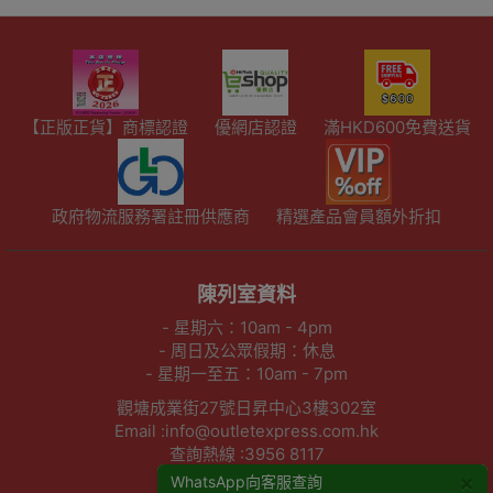
【正版正貨】商標認證
優網店認證
滿HKD600免費送貨
政府物流服務署註冊供應商
精選產品會員額外折扣
陳列室資料
- 星期六：10am - 4pm
- 周日及公眾假期：休息
- 星期一至五：10am - 7pm
觀塘成業街27號日昇中心3樓302室
Email :info@outletexpress.com.hk
查詢熱線 :3956 8117
WhatsApp :53694990
×
WhatsApp向客服查詢