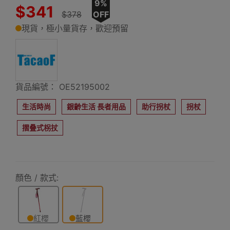
9%
$341
$378
OFF
現貨，極小量貨存，歡迎預留
貨品編號： OE52195002
生活時尚
銀齡生活 長者用品
助行拐杖
拐杖
摺叠式柺扙
顏色 / 款式:
紅櫻
藍櫻