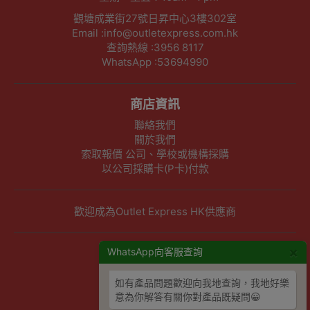
觀塘成業街27號日昇中心3樓302室
Email :info@outletexpress.com.hk
查詢熱線 :3956 8117
WhatsApp :53694990
商店資訊
聯絡我們
關於我們
索取報價 公司、學校或機構採購
以公司採購卡(P卡)付款
歡迎成為Outlet Express HK供應商
×
其他資訊
WhatsApp向客服查詢
下單須知
如有產品問題歡迎向我地查詢，我地好樂
隱私權及條款聲明
意為你解答有關你對產品既疑問😀
保養條款及更換政策