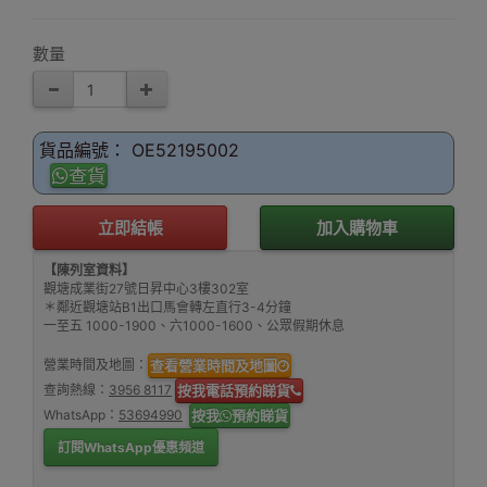
數量
貨品編號： OE52195002
查貨
立即結帳
加入購物車
【陳列室資料】
觀塘成業街27號日昇中心3樓302室
＊鄰近觀塘站B1出口馬會轉左直行3-4分鐘
一至五 1000-1900、六1000-1600、公眾假期休息
營業時間及地圖：
查看營業時間及地圖
查詢熱線：
3956 8117
按我電話預約睇貨
WhatsApp：
53694990
按我
預約睇貨
訂閱WhatsApp優惠頻道