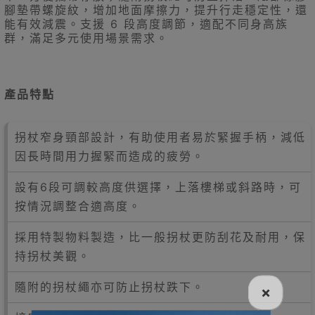
腳墊帶螺旋紋，增加地面摩擦力，提升行走穩定性，還
能有效減震。支援 6 段高度調節，適配不同身高族
群，滿足多元使用場景需求。
產品特點
拐杖窄身頸部設計，有助使用者易於緊握手柄，減低
因長時間用力握緊而造成的疲勞。
設有6段可調較高度供選擇，上落樓梯或斜路時，可
按情況調整合適高度。
採用特製物料製造，比一般拐杖更防刮花及耐用，保
持拐杖美觀。
隨附的拐杖繩亦可防止拐杖跌下。
×