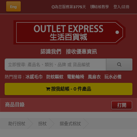
Eng
為您服務第
3775
天
結帳教學
登入/註冊
認識我們
接收優惠資訊
熱門搜尋 :
冰感毛巾
防蚊驅蚊
電動輪椅
風扇衣
玩水必備
按我結帳 - 0 件產品
商品目錄
打開
助行拐杖
拐杖
摺叠式柺扙