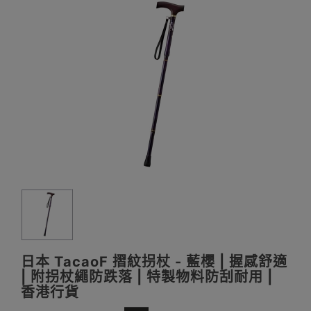
日本 TacaoF 摺紋拐杖 - 藍櫻 | 握感舒適
| 附拐杖繩防跌落 | 特製物料防刮耐用 |
香港行貨