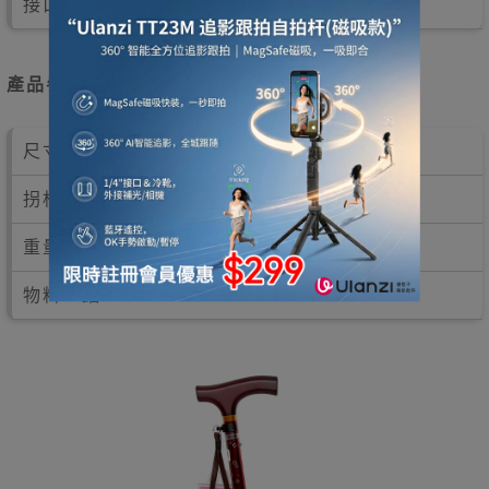
接口順滑整齊，易於翻開及摺合拐杖。
產品參數
尺寸：72-82cm
拐杖尺寸：上部：2.1cm；下部：1.7cm
重量：300g
物料：鋁