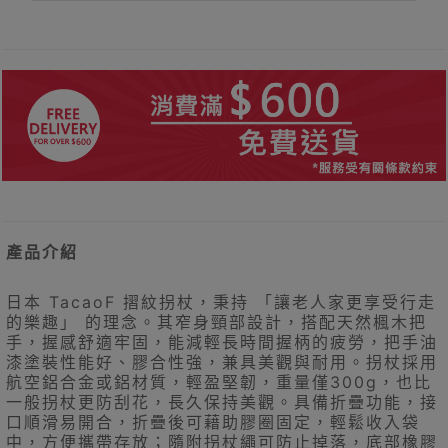
產品介紹
日本 TacaoF 摺紋拐杖，秉持 「讓老人家更享受行走
的樂趣」 的理念。其窄身頸部設計，搭配天然楓木把
手，握感舒適牢固，能減輕長時間握柄的疲勞，把手油
漆塗裝性能好、膠合性強，兼具美觀與耐用。拐杖採用
航空鋁合金或鋁材質，輕盈堅韌，重量僅300g，也比
一般拐杖更防刮花，長久保持美觀。具備折疊功能，接
口順滑易開合，折疊後可藉助膠圈固定，輕鬆收入袋
中，方便攜帶存放；隨附拐杖繩可防止掉落，底部橡膠