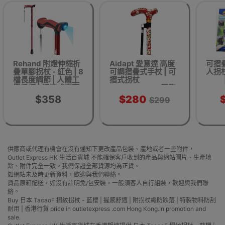
Rehand 附燈伸縮折
Aidapt 愛意達 高度
可摺
疊單腳拐杖 - 紅色 | 8
可調摺疊式手杖 | 可
人拐杖
檔長度調節 | 人體工
摺式拐杖
學手柄 | 觸控式高亮
MSVP2050- 胭脂
度LED照明燈
$358
$280
$299
供應商或代理有機會在沒有通知下更改產品包裝、產地或者一些附件，
Outlet Express HK 生活百貨城 不能確保客戶收到的產品與網站圖片、生產地
點、附件完全一致。我們保證全部貨源均為正貨。
如網站未及時更新資料，歡迎與我們聯絡。
貨品原箱配送，如沒有註明免/包安裝，一般須客人自行組裝，歡迎與我們聯
絡。
Buy 日本 TacaoF 摺紋拐杖 - 藍櫻 | 握感舒適 | 附拐杖繩防跌落 | 特製物料防刮
耐用 | 香港行貨 price in outletexpress .com Hong Kong.In promotion and
sale.