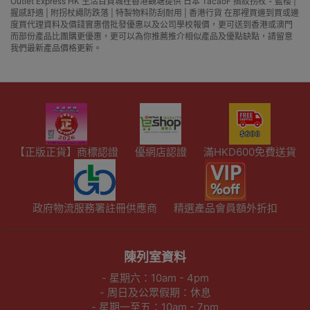
Outlet Express HK 生活百貨城在香港觀塘提供 日本 TacaoF 摺紋拐杖 - 藍櫻 |
握感舒適 | 附拐杖繩防跌落 | 特製物料防刮耐用 | 香港行貨 在那裡買邊到買或邊
度買代理資料及價錢實惠借批發優惠以及公司學校報價，更可送到香港或澳門
而部份產品比團購更優惠，更可以為你推薦推介相似產品及優點缺點，請留意
我們最新產品價格更新。
【正版正貨】商標認證
優網店認證
滿HKD600免費送貨
政府物流服務署註冊供應商
精選產品會員額外折扣
陳列室資料
- 星期六：10am - 4pm
- 周日及公眾假期：休息
- 星期一至五：10am - 7pm