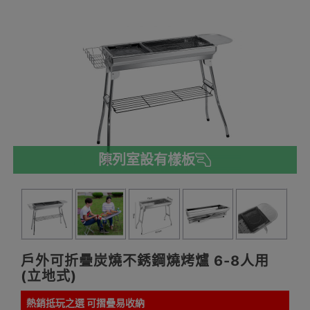
陳列室設有樣板
戶外可折疊炭燒不銹鋼燒烤爐 6-8人用
(立地式)
熱銷抵玩之選 可摺疊易收納