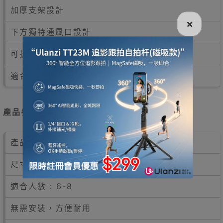
加厚支架設計
×
下方獨特通風口設計
可折疊設計
適合6-8人使用
產品參數
產品編號：MDY23644
尺寸 : 73x33x71cm
適合人數 : 6-8
無需安裝，方便耐用