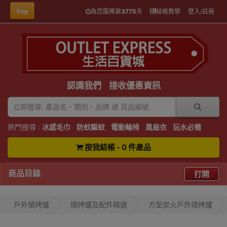
Eng
為您服務第
3775
天
結帳教學
登入/註冊
認識我們
接收優惠資訊
熱門搜尋 :
冰感毛巾
防蚊驅蚊
電動輪椅
風扇衣
玩水必備
按我結帳 - 0 件產品
商品目錄
打開
戶外燒烤爐
燒烤爐及配件精選
方型炭火戶外燒烤爐