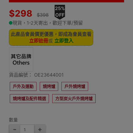
25%
$298
$398
OFF
現貨，1-2天寄出，歡迎下單/預留
此產品會員價更優惠，即成為會員查看
立即註冊
或
立即登入
貨品編號： OE23644001
戶外及運動
燒烤爐
戶外燒烤爐
燒烤爐及配件精選
方型炭火戶外燒烤爐
數量