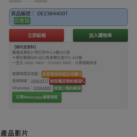
貨品編號： OE23644001
查貨
立即結帳
加入購物車
【陳列室資料】
觀塘成業街27號日昇中心3樓302室
＊鄰近觀塘站B1出口馬會轉左直行3-4分鐘
一至五 1000-1900、六1000-1600、公眾假期休息
營業時間及地圖：
查看營業時間及地圖
查詢熱線：
3956 8117
按我電話預約睇貨
WhatsApp：
53694990
按我
預約睇貨
訂閱WhatsApp優惠頻道
產品影片