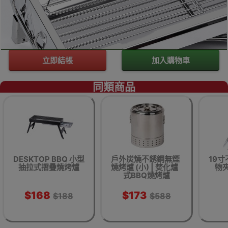
立即結帳
加入購物車
同類商品
DESKTOP BBQ 小型
戶外炭燒不銹鋼無煙
19
抽拉式摺疊燒烤爐
燒烤爐 (小) | 焚化爐
物夾
式BBQ燒烤爐
$168
$173
$188
$588