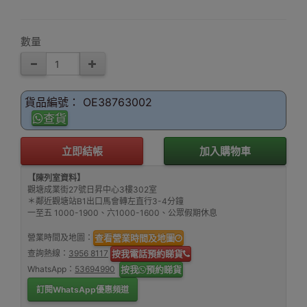
套餐
數量
貨品編號： OE38763002
查貨
立即結帳
加入購物車
【陳列室資料】
觀塘成業街27號日昇中心3樓302室
＊鄰近觀塘站B1出口馬會轉左直行3-4分鐘
一至五 1000-1900、六1000-1600、公眾假期休息
營業時間及地圖：
查看營業時間及地圖
查詢熱線：
3956 8117
按我電話預約睇貨
WhatsApp：
53694990
按我
預約睇貨
訂閱WhatsApp優惠頻道