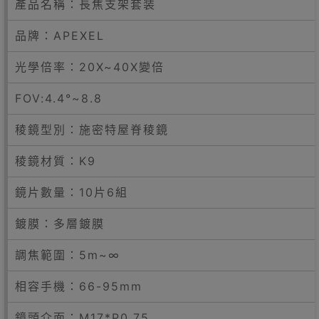
產品名稱：長焦支架套装
品牌：APEXEL
光學倍率：20X~40X變倍
FOV:4.4°~8.8
稜鏡型別：施密特屋脊稜鏡
稜鏡材質：K9
鏡片數量：10片6組
鍍膜：多層鍍膜
調焦範圍：5m~∞
相容手機：66-95mm
鏡頭介面：M17*P0.75