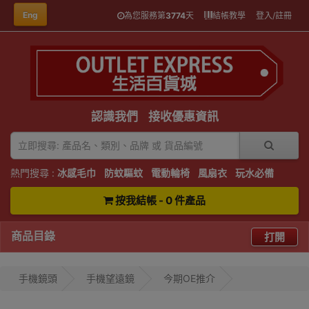
Eng
為您服務第
3774
天
結帳教學
登入/註冊
認識我們
接收優惠資訊
熱門搜尋 :
冰感毛巾
防蚊驅蚊
電動輪椅
風扇衣
玩水必備
按我結帳 - 0 件產品
商品目錄
打開
手機鏡頭
手機望遠鏡
今期OE推介