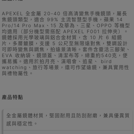
APEXEL 全金屬 20-40 倍高清變焦手機鏡頭，屬長
焦鏡頭類型，適合 99% 主流智慧型手機，蘋果 14
Pro/14 Pro Max、15 及華為、三星、OPPO 等機型
均適用（部分機型需搭配 APEXEL F001 拉伸夾）。
鏡體採用光學玻璃與鋁合金材質，含 10 片 6 組鏡
片，多層鍍膜，支援 5 公尺至無限遠對焦，雙調設計
可即時變焦與調焦，拍遠景清晰。套件含靈活三腳架、
EVA 收納袋、鏡頭蓋、清潔布等，總重約540克，便
攜易攜。適用於拍月亮、演唱會、追星、 bird
watching、旅行等場景，還可作望遠鏡，兼具實用性
與禮物屬性。
產品特點
全金屬鏡體材質，堅固耐用且防刮耐磨，兼具優異質
感與穩定性。