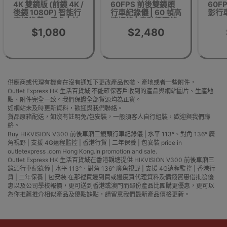
4K 雙鏡版 (前鏡 4K /
60FPS 前後雙鏡頭
60FP
後鏡 1080P) 智能行
行車紀錄儀 | 60 幀高
影行車
車記錄儀 - 黑色 | 前
速攝錄 | 自動循環錄
EVO 
鏡170°超廣角 | 雙鏡
影 | 香港行貨 | 二年
148
$1,080
$2,480
錄影 | 香港行貨
保養 | 包安裝
池套裝
供應商或代理有機會在沒有通知下更改產品包裝、產地或者一些附件，
Outlet Express HK 生活百貨城 不能確保客戶收到的產品與網站圖片、生產地
點、附件完全一致。我們保證全部貨源均為正貨。
如網站未及時更新資料，歡迎與我們聯絡。
貨品原箱配送，如沒有註明免/包安裝，一般須客人自行組裝，歡迎與我們聯
絡。
Buy HIKVISION V300 前後車廂三鏡頭行車紀錄儀 | 水平 113°、對角 136° 廣
角視野 | 支援 4G遠程監控 | 香港行貨 | 二年保養 | 包安裝 price in
outletexpress .com Hong Kong.In promotion and sale.
Outlet Express HK 生活百貨城在香港觀塘提供 HIKVISION V300 前後車廂三
鏡頭行車紀錄儀 | 水平 113°、對角 136° 廣角視野 | 支援 4G遠程監控 | 香港行
貨 | 二年保養 | 包安裝 在那裡買邊到買或邊度買代理資料及價錢實惠借批發優
惠以及公司學校報價，更可送到香港或澳門而部份產品比團購更優惠，更可以
為你推薦推介相似產品及優點缺點，請留意我們最新產品價格更新。