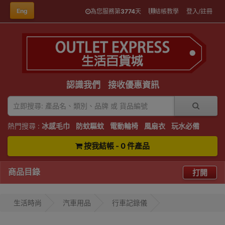
Eng
為您服務第
3774
天
結帳教學
登入/註冊
認識我們
接收優惠資訊
熱門搜尋 :
冰感毛巾
防蚊驅蚊
電動輪椅
風扇衣
玩水必備
按我結帳 - 0 件產品
商品目錄
打開
生活時尚
汽車用品
行車記錄儀