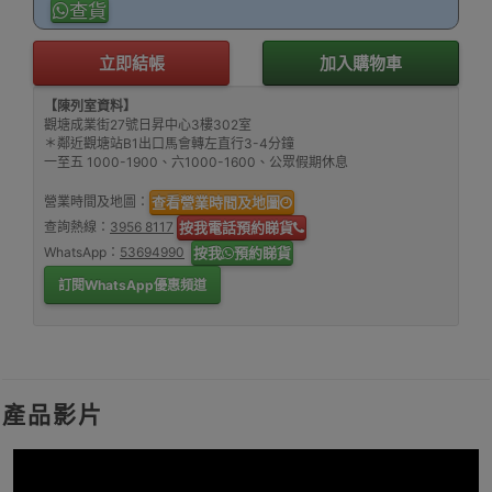
查貨
立即結帳
加入購物車
【陳列室資料】
觀塘成業街27號日昇中心3樓302室
＊鄰近觀塘站B1出口馬會轉左直行3-4分鐘
一至五 1000-1900、六1000-1600、公眾假期休息
營業時間及地圖：
查看營業時間及地圖
查詢熱線：
3956 8117
按我電話預約睇貨
WhatsApp：
53694990
按我
預約睇貨
訂閱WhatsApp優惠頻道
產品影片