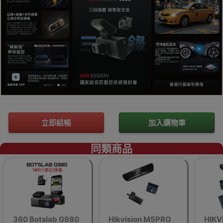
立即結帳
加入購物車
同類商品
360 Botslab G980
Hikvision M5PRO
HIKV