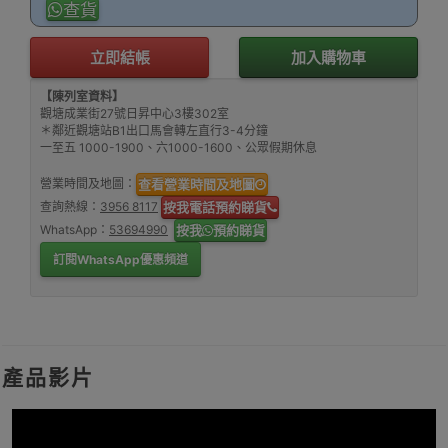
查貨
立即結帳
加入購物車
【陳列室資料】
觀塘成業街27號日昇中心3樓302室
＊鄰近觀塘站B1出口馬會轉左直行3-4分鐘
一至五 1000-1900、六1000-1600、公眾假期休息
營業時間及地圖：
查看營業時間及地圖
查詢熱線：
3956 8117
按我電話預約睇貨
WhatsApp：
53694990
按我
預約睇貨
訂閱WhatsApp優惠頻道
產品影片