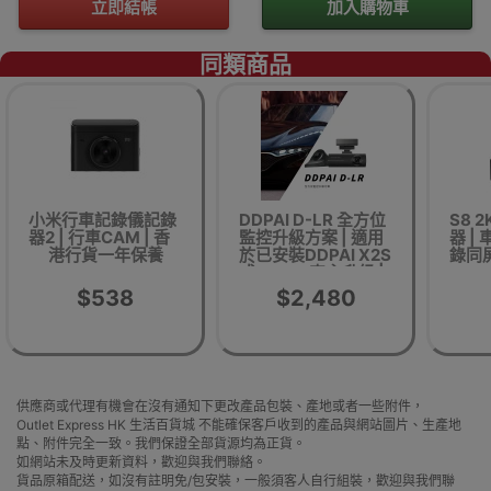
立即結帳
加入購物車
同類商品
小米行車記錄儀記錄
DDPAI D-LR 全方位
S8 
器2 | 行車CAM | 香
監控升級方案 | 適用
器 |
港行貨一年保養
於已安裝DDPAI X2S
錄同屏
或X5Pro 車主升級 |
分別左右1080P 鏡頭
$538
$2,480
及後路2k鏡頭
供應商或代理有機會在沒有通知下更改產品包裝、產地或者一些附件，
Outlet Express HK 生活百貨城 不能確保客戶收到的產品與網站圖片、生產地
點、附件完全一致。我們保證全部貨源均為正貨。
如網站未及時更新資料，歡迎與我們聯絡。
貨品原箱配送，如沒有註明免/包安裝，一般須客人自行組裝，歡迎與我們聯