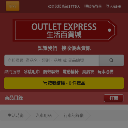
Eng
為您服務第
3775
天
結帳教學
登入/註冊
認識我們
接收優惠資訊
熱門搜尋 :
冰感毛巾
防蚊驅蚊
電動輪椅
風扇衣
玩水必備
按我結帳 - 0 件產品
商品目錄
打開
生活時尚
汽車用品
行車記錄儀