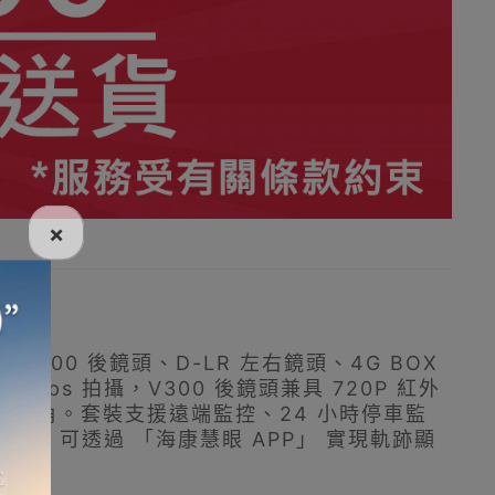
×
00 後鏡頭、D-LR 左右鏡頭、4G BOX
 30fps 拍攝，V300 後鏡頭兼具 720P 紅外
三車道視角。套裝支援遠端監控、24 小時停車監
提示。可透過 「海康慧眼 APP」 實現軌跡顯