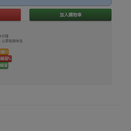
加入購物車
4分鐘
00、公眾假期休息
地圖
約睇貨
睇貨