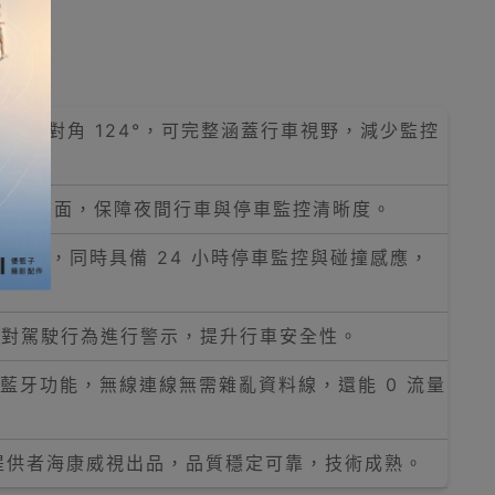
5°、後視對角 124°，可完整涵蓋行車視野，減少監控
清晰錄製畫面，保障夜間行車與停車監控清晰度。
地保存，同時具備 24 小時停車監控與碰撞感應，
時對駕駛行為進行警示，提升行車安全性。
I 與藍牙功能，無線連線無需雜亂資料線，還能 0 流量
統提供者海康威視出品，品質穩定可靠，技術成熟。