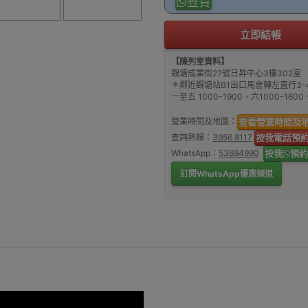
查貨
立即結帳
【陳列室資料】
觀塘成業街27號日昇中心3樓302室
＊鄰近觀塘站B1出口馬會轉左直行3-
一至五 1000-1900、六1000-16
營業時間及地圖：
查看營業時間及
查詢熱線：
3956 8117
按我電話預
WhatsApp：
53694990
按我
預約
訂閱WhatsApp優惠頻道