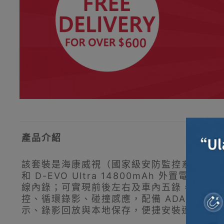
產品介紹
該套裝是海康威視（國家級安防監控系統提供者）推
和 D-EVO Ultra 14800mAh 外置電池。
線內錄；可實現前後左右及車內五錄，覆蓋前 13
控、循環錄影、碰撞感應，配備 ADAS 駕駛
示、錄影回放與本地保存，便捷安裝適配多款