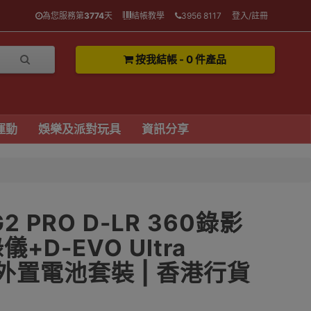
為您服務第
3774
天
結帳教學
3956 8117
登入/註冊
按我結帳 - 0 件產品
運動
娛樂及派對玩具
資訊分享
G2 PRO D-LR 360錄影
儀+D-EVO Ultra
 外置電池套裝 | 香港行貨