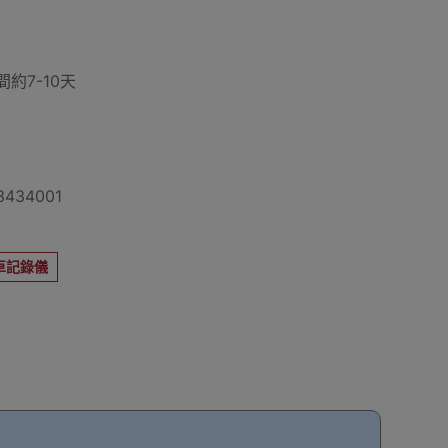
約7-10天
434001
車記錄儀