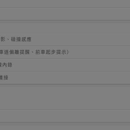
錄影、碰撞感應
、車道偏離提醒、前車起步提示）
外線內錄
線連接