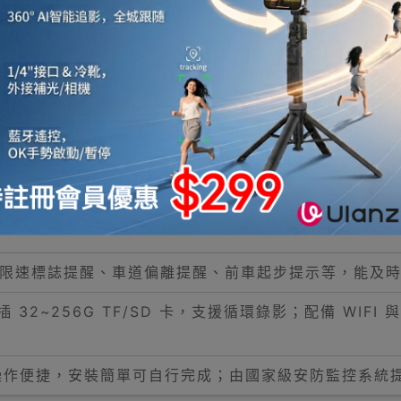
1080P 左右錄，主鏡頭 800 萬像素，前視對角 13
與夜視加強技術，搭配紅外線內錄功能，進光量充足，夜間能
端監控，可透過手機 APP 實現軌跡顯示、錄影重播、本
包含限速標誌提醒、車道偏離提醒、前車起步提示等，能及
 32~256G TF/SD 卡，支援循環錄影；配備 WIF
控屏，操作便捷，安裝簡單可自行完成；由國家級安防監控系