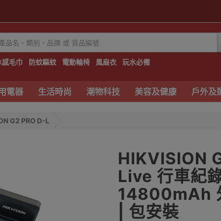
冰感毛巾
防蚊驅蚊
電動輪椅
風扇衣
玩水必備
用電器
生活時尚
潮物科技
美容及健康
戶外及
ON G2 PRO D-L
HIKVISION 
Live 行車紀錄
14800mAh
| 包安裝