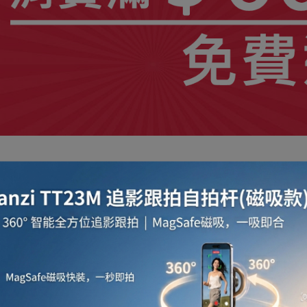
出的全方位車載監控方案，含 G2 PRO 主機、V3
主機支援 4K 前錄，後錄達 1080P，左右鏡頭 1080P
5°、後 136°、左右 120° 視角，輕鬆覆蓋
輔助與高清夜視功能，D-LR 搭配視覺化警示燈常亮
海康機型，為行車與停車安全提供全面保障。