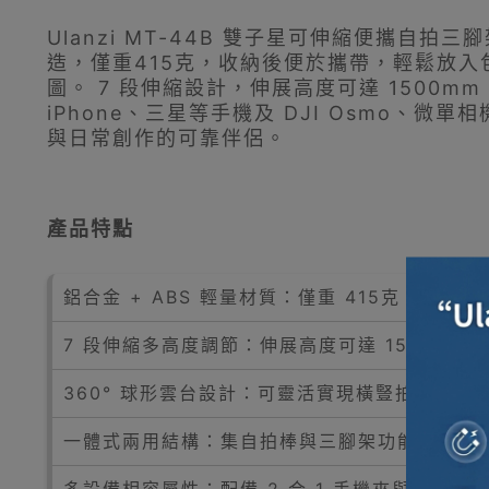
Ulanzi MT-44B 雙子星可伸縮便攜
造，僅重415克，收納後便於攜帶，輕鬆放入
圖。 7 段伸縮設計，伸展高度可達 1500mm
iPhone、三星等手機及 DJI Osmo、
與日常創作的可靠伴侶。
產品特點
鋁合金 + ABS 輕量材質：僅重 415克，收
7 段伸縮多高度調節：伸展高度可達 1500m
360° 球形雲台設計：可靈活實現橫豎拍切換
一體式兩用結構：集自拍棒與三腳架功能於一體
多設備相容屬性：配備 2 合 1 手機夾與 1/4