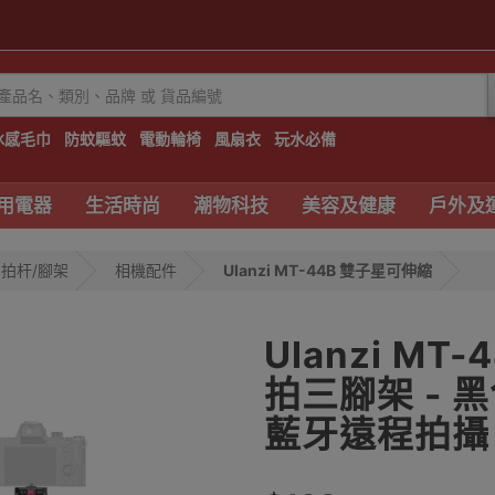
冰感毛巾
防蚊驅蚊
電動輪椅
風扇衣
玩水必備
用電器
生活時尚
潮物科技
美容及健康
戶外及
拍杆/腳架
相機配件
Ulanzi MT-44B 雙子星可伸縮
Ulanzi M
拍三腳架 - 黑
藍牙遠程拍攝 