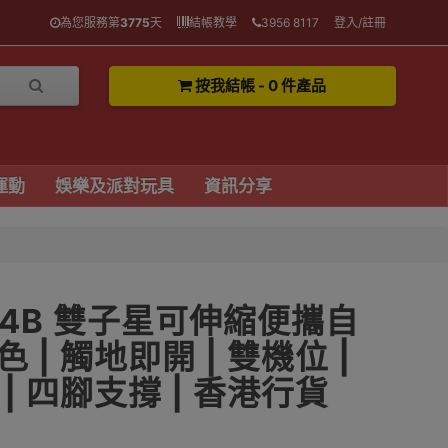
為您服務第
3775
天
結帳教學
3956 8117
登入/註冊
按我結帳 - 0 件產品
運動
娛樂及派對玩具
資訊分享
T-44B 雙子星可伸縮便攜自
色 | 觸地即開 | 雙機位 |
| 四腳支撐 | 香港行貨