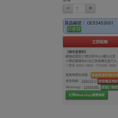
貨品編號： OE53453001
查貨
立即結帳
【陳列室資料】
觀塘成業街27號日昇中心3樓302室
＊鄰近觀塘站B1出口馬會轉左直行3-
一至五 1000-1900、六1000-16
營業時間及地圖：
查看營業時間及
查詢熱線：
3956 8117
按我電話預
WhatsApp：
53694990
按我
預約
訂閱WhatsApp優惠頻道