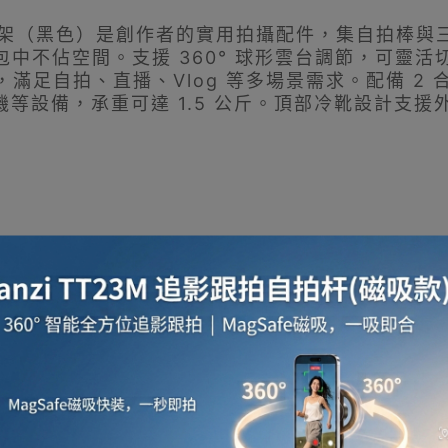
自拍三腳架（黑色）是創作者的實用拍攝配件，集自拍棒與
包中不佔空間。支援 360° 球形雲台調節，可靈
，滿足自拍、直播、Vlog 等多場景需求。配備 2 合
微單相機等設備，承重可達 1.5 公斤。頂部冷靴設
納體積小巧，方便隨身攜帶，旅行拍攝無負擔。
m，支援自拍、直播、俯拍等多場景拍攝需求。
與多角度調整，輕鬆鎖定理想構圖。
，拆裝無需額外配件，切換便利高效。
 吋標準螺絲，可支撐手機、微單、運動相機等設備，承重達 1