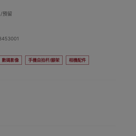
/預留
453001
數碼影像
手機自拍杆/腳架
相機配件