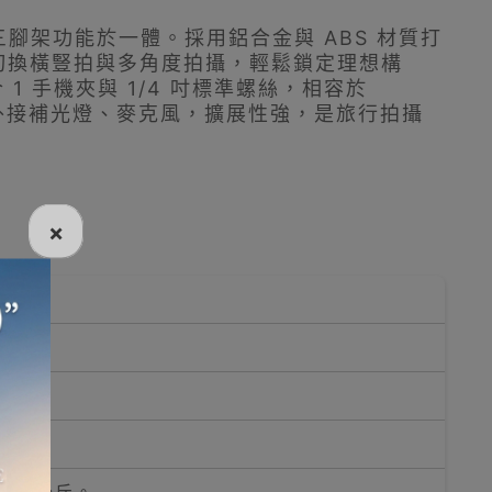
三腳架功能於一體。採用鋁合金與 ABS 材質打
活切換橫豎拍與多角度拍攝，輕鬆鎖定理想構
 1 手機夾與 1/4 吋標準螺絲，相容於
計支援外接補光燈、麥克風，擴展性強，是旅行拍攝
×
.5 公斤。