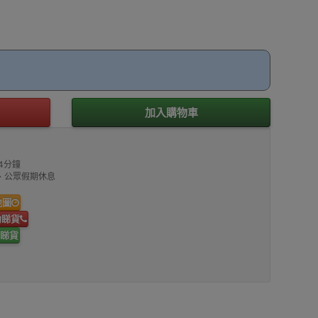
加入購物車
4分鐘
00、公眾假期休息
地圖
約睇貨
睇貨