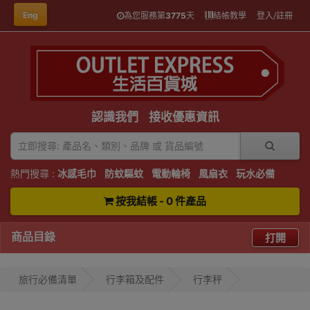
Eng
為您服務第
3775
天
結帳教學
登入/註冊
認識我們
接收優惠資訊
熱門搜尋 :
冰感毛巾
防蚊驅蚊
電動輪椅
風扇衣
玩水必備
按我結帳 - 0 件產品
商品目錄
打開
旅行必備清單
行李箱及配件
行李秤