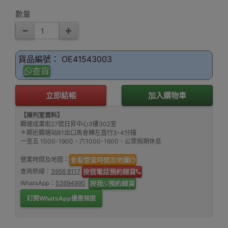
數量
貨品編號： OE41543003
查貨
立即結帳
加入購物車
【陳列室資料】
觀塘成業街27號日昇中心3樓302室
＊鄰近觀塘站B1出口馬會轉左直行3-4分鐘
一至五 1000-1900、六1000-1600、公眾假期休息
營業時間及地圖：
查看營業時間及地圖
查詢熱線：
3956 8117
按我電話預約睇貨
WhatsApp：
53694990
按我
預約睇貨
訂閱WhatsApp優惠頻道