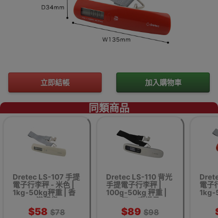
立即結帳
加入購物車
同類商品
Dretec LS-107 手提
Dretec LS-110 背光
Dret
電子行李秤 - 米色 |
手提電子行李秤 |
電子行
1kg-50kg秤重 | 香
100g-50kg 秤重 |
1kg-
港行貨
每50克增量
$58
$89
$78
$98