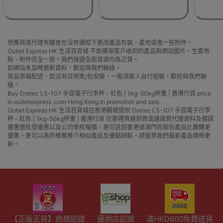
供應商或代理有機會在沒有通知下更改產品包裝、產地或者一些附件，
Outlet Express HK 生活百貨城 不能確保客戶收到的產品與網站圖片、生產地
點、附件完全一致。我們保證全部貨源均為正貨。
如網站未及時更新資料，歡迎與我們聯絡。
貨品原箱配送，如沒有註明免/包安裝，一般須客人自行組裝，歡迎與我們聯
絡。
Buy Dretec LS-107 手提電子行李秤 - 紅色 | 1kg-50kg秤重 | 香港行貨 price
in outletexpress .com Hong Kong.In promotion and sale.
Outlet Express HK 生活百貨城在香港觀塘提供 Dretec LS-107 手提電子行李
秤 - 紅色 | 1kg-50kg秤重 | 香港行貨 在那裡買邊到買或邊度買代理資料及價錢
實惠借批發優惠以及公司學校報價，更可送到香港或澳門而部份產品比團購更
優惠，更可以為你推薦推介相似產品及優點缺點，請留意我們最新產品價格更
新。
【正版正貨】商標認證
優網店認證
滿HKD600免費送貨