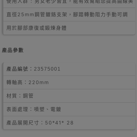
使用人群 : 男女老少皆宜，能有效幫組您提高曲線美
直徑25mm鋼管鍍鉻支架，腳踏轉動阻力手動可調
用於腳部康復或鍛煉身體
產品參數
產品編號：
23575001
轉軸高：220mm
材質：鋼管
表面處理：噴塑、電鍍
產品展開尺寸：50*41* 28