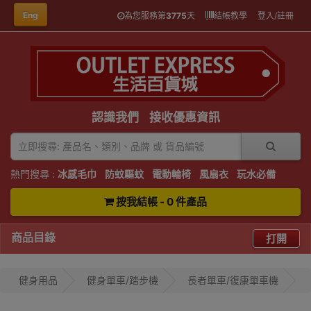
Eng
為您服務第
3775
天
結帳教學
登入/註冊
認識我們
接收優惠資訊
熱門搜尋 :
冰感毛巾
防蚊驅蚊
電動輪椅
風扇衣
玩水必備
按我結帳 - 0 件產品
商品目錄
打開
健身用品
健身單車/踏步機
長者單車/復康單車機