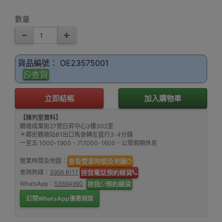
數量
貨品編號： OE23575001
查貨
立即結帳
加入購物車
【陳列室資料】
觀塘成業街27號日昇中心3樓302室
＊鄰近觀塘站B1出口馬會轉左直行3-4分鐘
一至五 1000-1900、六1000-1600、公眾假期休息
營業時間及地圖：
查看營業時間及地圖
查詢熱線：
3956 8117
按我電話預約睇貨
WhatsApp：
53694990
按我
預約睇貨
訂閱WhatsApp優惠頻道