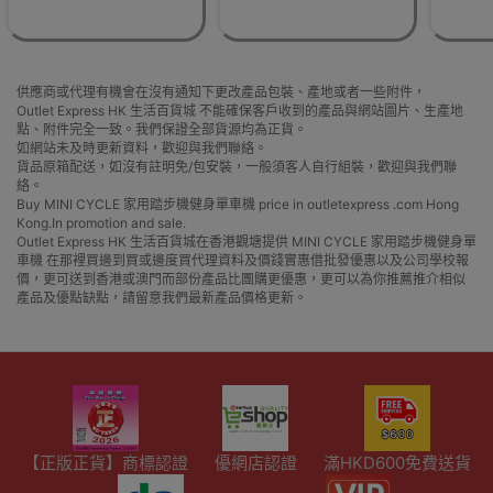
供應商或代理有機會在沒有通知下更改產品包裝、產地或者一些附件，
Outlet Express HK 生活百貨城 不能確保客戶收到的產品與網站圖片、生產地
點、附件完全一致。我們保證全部貨源均為正貨。
如網站未及時更新資料，歡迎與我們聯絡。
貨品原箱配送，如沒有註明免/包安裝，一般須客人自行組裝，歡迎與我們聯
絡。
Buy MINI CYCLE 家用踏步機健身單車機 price in outletexpress .com Hong
Kong.In promotion and sale.
Outlet Express HK 生活百貨城在香港觀塘提供 MINI CYCLE 家用踏步機健身單
車機 在那裡買邊到買或邊度買代理資料及價錢實惠借批發優惠以及公司學校報
價，更可送到香港或澳門而部份產品比團購更優惠，更可以為你推薦推介相似
產品及優點缺點，請留意我們最新產品價格更新。
【正版正貨】商標認證
優網店認證
滿HKD600免費送貨