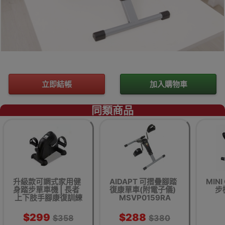
立即結帳
加入購物車
同類商品
升級款可調式家用健
AIDAPT 可摺疊腳踏
MIN
身踏步單車機 | 長者
復康單車(附電子儀)
步
上下肢手腳康復訓練
MSVP0159RA
$299
$288
$358
$380