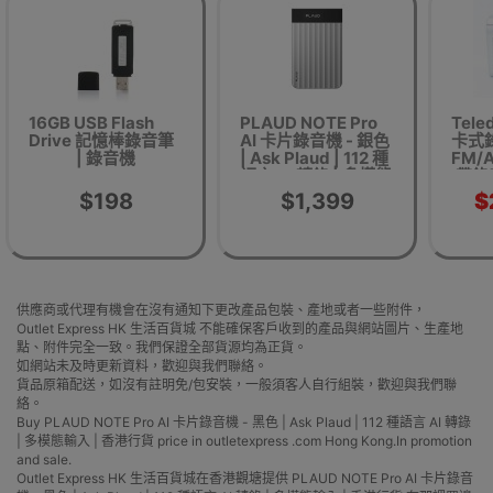
16GB USB Flash
PLAUD NOTE Pro
Tele
Drive 記憶棒錄音筆
AI 卡片錄音機 - 銀色
卡式錄
| 錄音機
| Ask Plaud | 112 種
FM/
語言 AI ​​轉錄 | 多模態
帶錄
輸入 | 香港行貨
$198
$1,399
$
供應商或代理有機會在沒有通知下更改產品包裝、產地或者一些附件，
Outlet Express HK 生活百貨城 不能確保客戶收到的產品與網站圖片、生產地
點、附件完全一致。我們保證全部貨源均為正貨。
如網站未及時更新資料，歡迎與我們聯絡。
貨品原箱配送，如沒有註明免/包安裝，一般須客人自行組裝，歡迎與我們聯
絡。
Buy PLAUD NOTE Pro AI 卡片錄音機 - 黑色 | Ask Plaud | 112 種語言 AI ​​轉錄
| 多模態輸入 | 香港行貨 price in outletexpress .com Hong Kong.In promotion
and sale.
Outlet Express HK 生活百貨城在香港觀塘提供 PLAUD NOTE Pro AI 卡片錄音