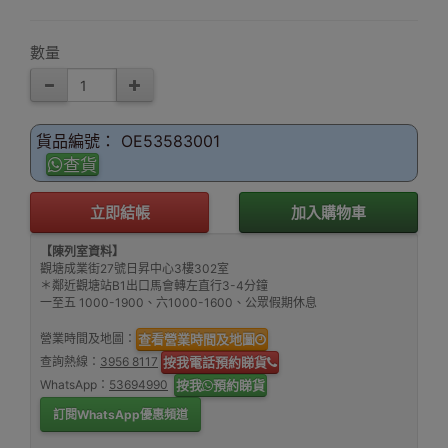
數量
貨品編號： OE53583001
查貨
立即結帳
加入購物車
【陳列室資料】
觀塘成業街27號日昇中心3樓302室
＊鄰近觀塘站B1出口馬會轉左直行3-4分鐘
一至五 1000-1900、六1000-1600、公眾假期休息
營業時間及地圖：
查看營業時間及地圖
查詢熱線：
3956 8117
按我電話預約睇貨
WhatsApp：
53694990
按我
預約睇貨
訂閱WhatsApp優惠頻道