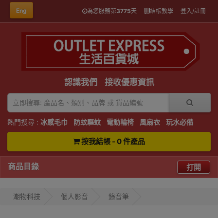
Eng
為您服務第
3775
天
結帳教學
登入/註冊
認識我們
接收優惠資訊
熱門搜尋 :
冰感毛巾
防蚊驅蚊
電動輪椅
風扇衣
玩水必備
按我結帳 - 0 件產品
商品目錄
打開
潮物科技
個人影音
錄音筆