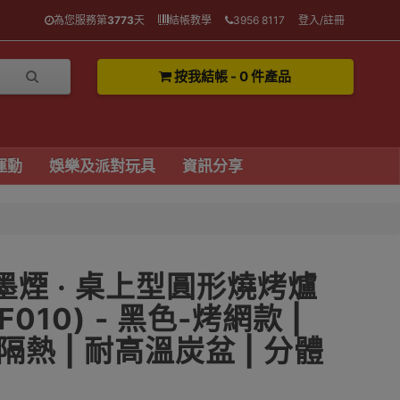
為您服務第
3773
天
結帳教學
3956 8117
登入/註冊
按我結帳 - 0 件產品
運動
娛樂及派對玩具
資訊分享
ke 墨煙 · 桌上型圓形燒烤爐
F010) - 黑色-烤網款 |
熱 | 耐高溫炭盆 | 分體