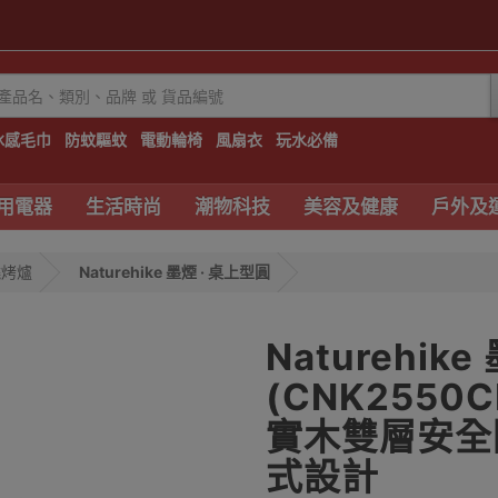
冰感毛巾
防蚊驅蚊
電動輪椅
風扇衣
玩水必備
用電器
生活時尚
潮物科技
美容及健康
戶外及
燒烤爐
Naturehike 墨煙 · 桌上型圓
Naturehi
(CNK2550C
實木雙層安全隔
式設計