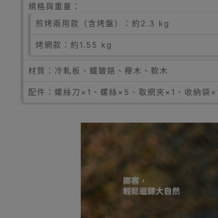
規格與重量：
煎烤兩用款（含烤盤）：約2.3 kg
烤網款：約1.55 kg
材質：冷軋板、鐵鍍鉻、櫸木、軟木
配件：螺絲刀×1、螺絲×5、取網夾×1、收納袋×