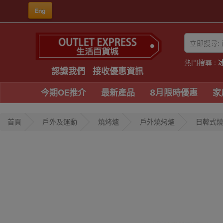
Eng
熱門搜尋 :
認識我們
接收優惠資訊
今期OE推介
最新產品
8月限時優惠
家
首頁
戶外及運動
燒烤爐
戶外燒烤爐
日韓式