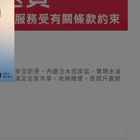
提手，握持安全防燙。內建注水式炭盆，實現水油
，輕鬆滿足全家共享，收納簡便，是提升露營