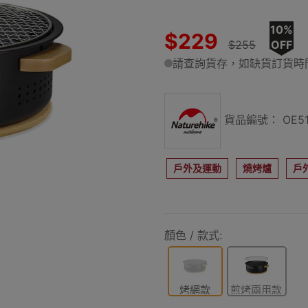
10%
$229
$255
OFF
請查詢貨存，如缺貨訂貨時間
貨品編號： OE51
戶外及運動
燒烤爐
戶
顏色 / 款式:
烤網款
煎烤兩用款