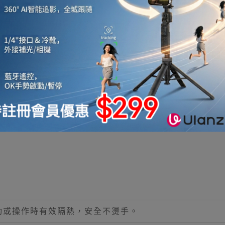
烤爐，專為戶外慢烤與圍爐煮茶設計。採用實木雙層隔熱
品級烤網或不沾烤盤，拆卸清洗方便。大面積烤盤
動或操作時有效隔熱，安全不燙手。