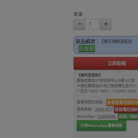
數量
貨品編號： OE51983002
查貨
立即結帳
【陳列室資料】
觀塘成業街27號日昇中心3樓302室
＊鄰近觀塘站B1出口馬會轉左直行3-
一至五 1000-1900、六1000-16
營業時間及地圖：
查看營業時間及
查詢熱線：
3956 8117
按我電話預
WhatsApp：
53694990
按我
預約
訂閱WhatsApp優惠頻道