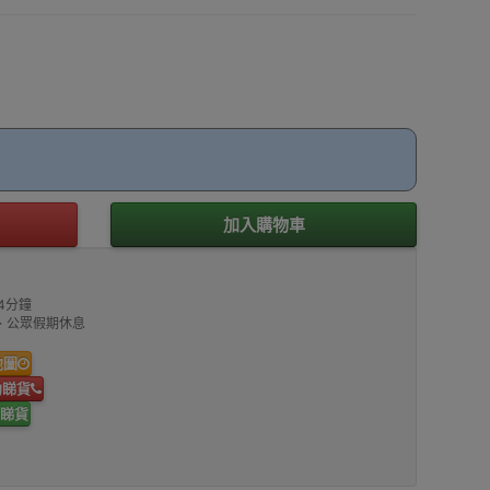
加入購物車
4分鐘
00、公眾假期休息
地圖
約睇貨
睇貨