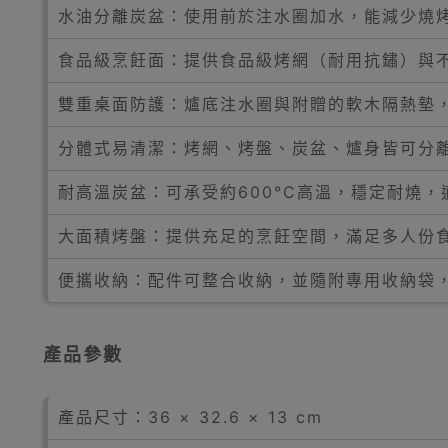
水油分離炭盆：使用前於注水圈加水，能減少燒
食品級烹飪面：提供食品級烤網（耐用抗鏽）與
雙重桌面防護：爐底注水圈與附贈的軟木隔熱墊
分體式易清潔：烤網、烤盤、炭盆、爐身皆可分
耐高溫炭盆：可承受約600°C高溫，穩定耐燒
大面積烤盤：提供充足的烹飪空間，滿足多人份
便攜收納：配件可整合收納，並隨附專用收納袋
產品參數
產品尺寸：36 × 32.6 × 13 cm