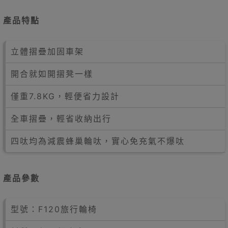
產品特點
立體摺疊加固車架
開合就如開摺凳一樣
僅重7.8KG，輕便省力設計
全車摺疊，輕省收納出行
四呔均為減震蜂巢輪呔，實心免充氣不爆呔
產品參數
型號：F120旅行輪椅