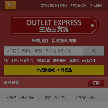
Eng
為您服務第
3775
天
結帳教學
登入/註冊
認識我們
接收優惠資訊
熱門搜尋 :
冰感毛巾
防蚊驅蚊
電動輪椅
風扇衣
玩水必備
按我結帳 - 0 件產品
商品目錄
打開
銀齡生活 長者用品
輕便手動輪椅
手提旅行輪椅