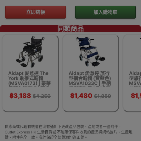
立即結帳
加入購物車
同類商品
Aidapt 愛意達 The
Aidapt 愛意達 旅行
Aid
York 助推式輪椅
型摺合輪椅 (寶藍色)
型旅
(MSVA0173) | 豪華
MSVA1033C | 手柄
MSVA
尼龍內飾座椅 | 可拆
備剎車功能 | 附設安
快速折
卸腳踏板 | 香港行貨
全帶 | 香港行貨
車功能
$3,188
$1,480
$1
$4,250
$1,850
供應商或代理有機會在沒有通知下更改產品包裝、產地或者一些附件，
Outlet Express HK 生活百貨城 不能確保客戶收到的產品與網站圖片、生產地
點、附件完全一致。我們保證全部貨源均為正貨。