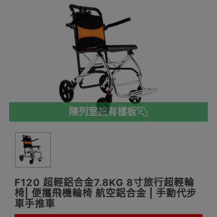
陳列室設有樣板
F120 超輕鋁合金7.8KG 8寸旅行超輕輪
椅| 便攜飛機輪椅 航空鋁合金 | 手動代步
車手推車