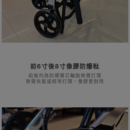
前6寸後8寸像膠防爆軚
前後均為防爆實芯輪胎無需打理
無需充氣或經常打理，像膠更耐用