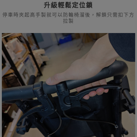
升級輕鬆定位鎖
停車時夾起高手製就可以防輪椅溜後，解鎖只需扣下方
拉製