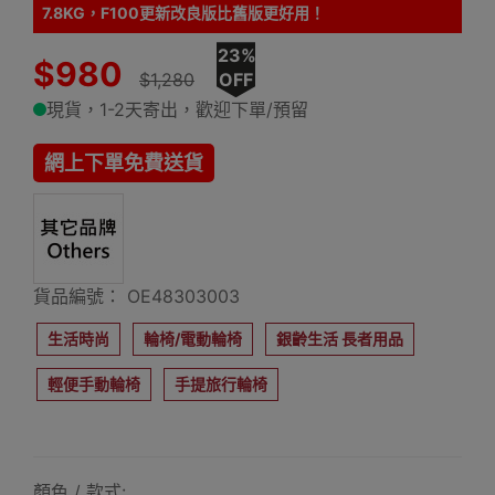
7.8KG，F100更新改良版比舊版更好用！
23%
$980
$1,280
OFF
現貨，1-2天寄出，歡迎下單/預留
網上下單免費送貨
貨品編號： OE48303003
生活時尚
輪椅/電動輪椅
銀齡生活 長者用品
輕便手動輪椅
手提旅行輪椅
顏色 / 款式: