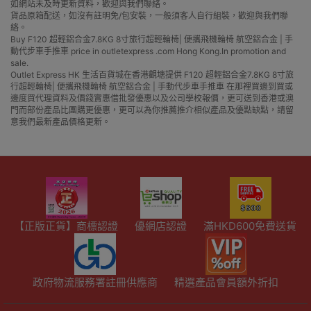
如網站未及時更新資料，歡迎與我們聯絡。
貨品原箱配送，如沒有註明免/包安裝，一般須客人自行組裝，歡迎與我們聯
絡。
Buy F120 超輕鋁合金7.8KG 8寸旅行超輕輪椅| 便攜飛機輪椅 航空鋁合金 | 手
動代步車手推車 price in outletexpress .com Hong Kong.In promotion and
sale.
Outlet Express HK 生活百貨城在香港觀塘提供 F120 超輕鋁合金7.8KG 8寸旅
行超輕輪椅| 便攜飛機輪椅 航空鋁合金 | 手動代步車手推車 在那裡買邊到買或
邊度買代理資料及價錢實惠借批發優惠以及公司學校報價，更可送到香港或澳
門而部份產品比團購更優惠，更可以為你推薦推介相似產品及優點缺點，請留
意我們最新產品價格更新。
【正版正貨】商標認證
優網店認證
滿HKD600免費送貨
政府物流服務署註冊供應商
精選產品會員額外折扣