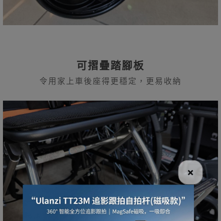
可摺疊踏腳板
令用家上車後座得更穩定，更易收納
×