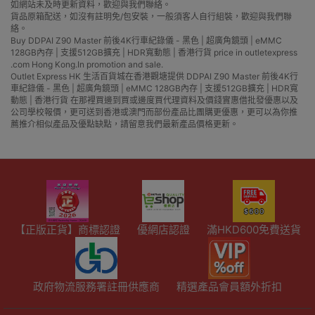
如網站未及時更新資料，歡迎與我們聯絡。
貨品原箱配送，如沒有註明免/包安裝，一般須客人自行組裝，歡迎與我們聯
絡。
Buy DDPAI Z90 Master 前後4K行車紀錄儀 - 黑色 | 超廣角鏡頭 | eMMC
128GB內存 | 支援512GB擴充 | HDR寬動態 | 香港行貨 price in outletexpress
.com Hong Kong.In promotion and sale.
Outlet Express HK 生活百貨城在香港觀塘提供 DDPAI Z90 Master 前後4K行
車紀錄儀 - 黑色 | 超廣角鏡頭 | eMMC 128GB內存 | 支援512GB擴充 | HDR寬
動態 | 香港行貨 在那裡買邊到買或邊度買代理資料及價錢實惠借批發優惠以及
公司學校報價，更可送到香港或澳門而部份產品比團購更優惠，更可以為你推
薦推介相似產品及優點缺點，請留意我們最新產品價格更新。
【正版正貨】商標認證
優網店認證
滿HKD600免費送貨
政府物流服務署註冊供應商
精選產品會員額外折扣