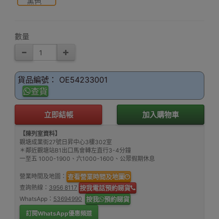
黑色
數量
貨品編號： OE54233001
查貨
立即結帳
加入購物車
【陳列室資料】
觀塘成業街27號日昇中心3樓302室
＊鄰近觀塘站B1出口馬會轉左直行3-4分鐘
一至五 1000-1900、六1000-1600、公眾假期休息
營業時間及地圖：
查看營業時間及地圖
查詢熱線：
3956 8117
按我電話預約睇貨
WhatsApp：
53694990
按我
預約睇貨
訂閱WhatsApp優惠頻道