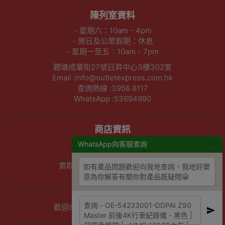
陳列室資料
- 星期六：10am - 4pm
- 周日及公眾假期：休息
- 星期一至五：10am - 7pm
觀塘成業街27號日昇中心3樓302室
Email :info@outletexpress.com.hk
查詢熱線 :3956 8117
WhatsApp :53694990
商店資訊
×
WhatsApp向客服查詢
聯絡我們
關於我們
索取報價 公司、學校或機構採購
如有產品問題歡迎向我地查詢，我地好樂
以公司採購卡(P卡)付款
意為你解答有關你對產品既疑問😀
歡迎成為Outlet Express HK供應商