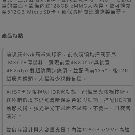
富的畫面。設備內建128GB eMMC大內存，並可擴充
至512GB MicroSD卡，確保長時間連續錄製無憂。
產品特點
前後雙4K超高畫質錄影：前後鏡頭均搭載索尼
IMX678傳感器，實現前置4K30fps與後置
4K25fps雙超清同步錄製，並配備前135°、後126°
超廣角鏡頭，大幅減少視野盲區。
AIISP黑光夜視與HDR寬動態：配備黑光夜視技術，
在極暗環境下仍能清晰還原色彩與細節；搭配HDR寬
動態技術，強光逆光下畫面不過曝、不發白，日夜皆
清晰。
雙儲存設計與大容量支援：內建128GB eMMC高速