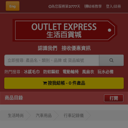
Eng
為您服務第
3777
天
結帳教學
登入/註冊
認識我們
接收優惠資訊
熱門搜尋 :
冰感毛巾
防蚊驅蚊
電動輪椅
風扇衣
玩水必備
按我結帳 - 0 件產品
商品目錄
打開
生活時尚
汽車用品
行車記錄儀