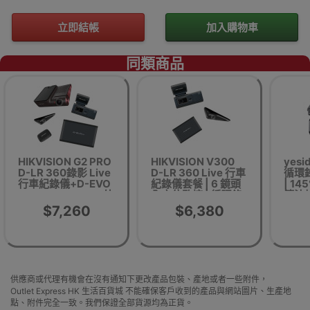
立即結帳
加入購物車
同類商品
HIKVISION G2 PRO
HIKVISION V300
yesi
D-LR 360錄影 Live
D-LR 360 Live 行車
循環
行車紀錄儀+D-EVO
紀錄儀套餐 | 6 鏡頭
| 14
Ultra 14800mAh 外
全方位監控 | 循環錄
算法
置電池套裝 | 香港行
影 | 香港行貨 | 包安
|
$7,260
$6,380
貨 | 包安裝
裝
供應商或代理有機會在沒有通知下更改產品包裝、產地或者一些附件，
Outlet Express HK 生活百貨城 不能確保客戶收到的產品與網站圖片、生產地
點、附件完全一致。我們保證全部貨源均為正貨。