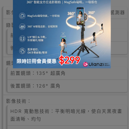
影像感測器：前後鏡頭均採用 索尼 IMX678 感測器
錄影解析度與幀率：
前置鏡頭：4K (3840x2160) @ 30fps
後置鏡頭：4K (3840x2160) @ 25fps
鏡頭視角：
前置鏡頭：135° 超廣角
後置鏡頭：126° 廣角
影像技術：
HDR 寬動態技術：平衡明暗光線，使白天黑夜畫
面清晰、均勻