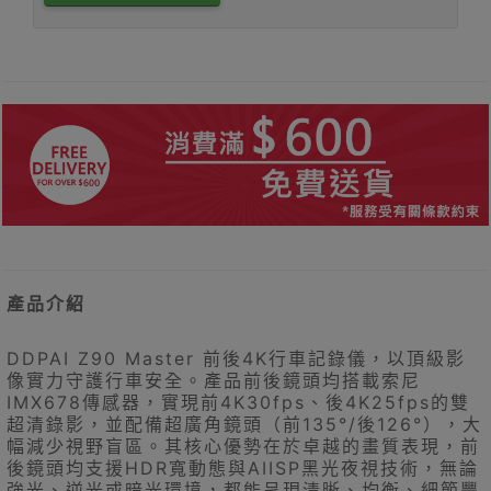
產品介紹
DDPAI Z90 Master 前後4K行車記錄儀，以頂級影
像實力守護行車安全。產品前後鏡頭均搭載索尼
IMX678傳感器，實現前4K30fps、後4K25fps的雙
超清錄影，並配備超廣角鏡頭（前135°/後126°），大
幅減少視野盲區。其核心優勢在於卓越的畫質表現，前
後鏡頭均支援HDR寬動態與AIISP黑光夜視技術，無論
強光、逆光或暗光環境，都能呈現清晰、均衡、細節豐