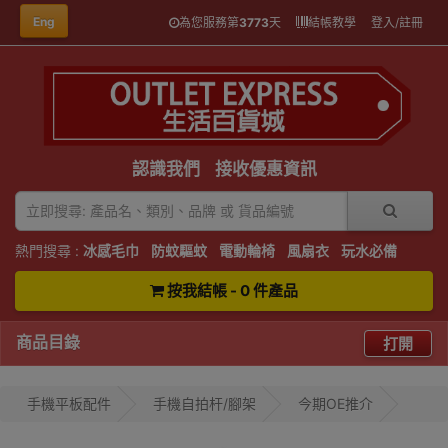
Eng
為您服務第
3773
天
結帳教學
登入/註冊
認識我們
接收優惠資訊
熱門搜尋 :
冰感毛巾
防蚊驅蚊
電動輪椅
風扇衣
玩水必備
按我結帳 - 0 件產品
商品目錄
打開
手機平板配件
手機自拍杆/腳架
今期OE推介