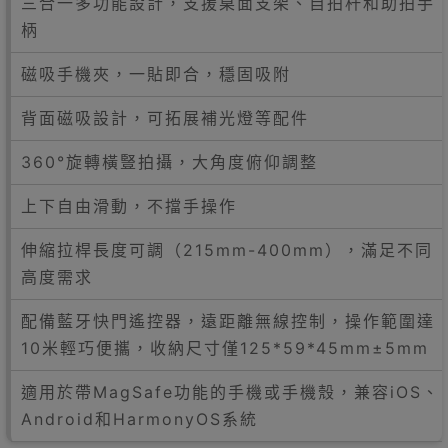
三合一多功能設計，支援桌面支架、自拍杆和助拍手
柄
磁吸手機夾，一貼即合，穩固吸附
背面磁吸設計，可拓展補光燈等配件
360°旋轉橫豎拍攝，大角度俯仰調整
上下自由滑動，不擋手操作
伸縮拉桿長度可調（215mm-400mm），滿足不同
高度需求
配備藍牙快門遙控器，遠距離無線控制，操作範圍達
10米輕巧便攜，收納尺寸僅125*59*45mm±5mm
適用於帶MagSafe功能的手機或手機殼，兼容iOS、
Android和HarmonyOS系統