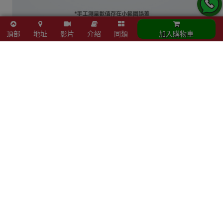
頂部
地址
影片
介紹
同類
加入購物車
立即結帳
加入購物車
同類商品
Rokid AI Glasses 智
Telesin 大師光學長
彩屏
能眼鏡 - 黑色 | 支援
焦手機增距鏡 - 殼
濕度投
廣東話語音操作 | 全
+鏡頭(iPhone16/17
及氣
功能AR助理 | 即時翻
Pro Max) | 兼容
譯導航 | 香港行貨 |
iPhone 16 Pro Max
$4,688
$799
$
$997
一年保養
| 200mm長焦 | 畸變
率≤2% | 螢石級超低
色散