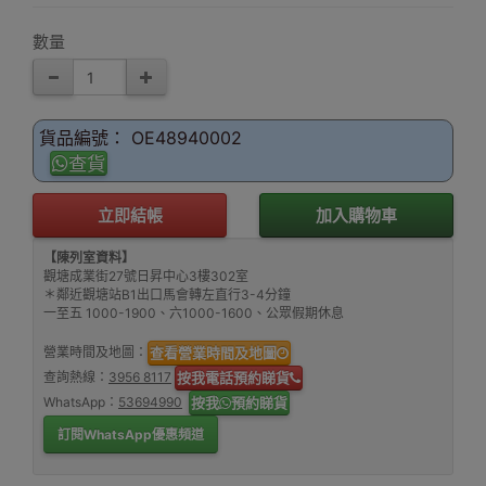
充電)
數量
貨品編號： OE48940002
查貨
立即結帳
加入購物車
【陳列室資料】
觀塘成業街27號日昇中心3樓302室
＊鄰近觀塘站B1出口馬會轉左直行3-4分鐘
一至五 1000-1900、六1000-1600、公眾假期休息
營業時間及地圖：
查看營業時間及地圖
查詢熱線：
3956 8117
按我電話預約睇貨
WhatsApp：
53694990
按我
預約睇貨
訂閱WhatsApp優惠頻道