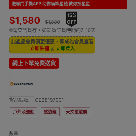
送專門手機APP 助你瞄準星體 教你搵星星
15%
$1,580
$1,880
OFF
請查詢貨存，如缺貨訂貨時間約7-10天
此產品會員價更優惠，即成為會員查看
立即註冊
或
立即登入
網上下單免費送貨
貨品編號： OE28197001
戶外及運動
望遠鏡
天文望遠鏡
數量