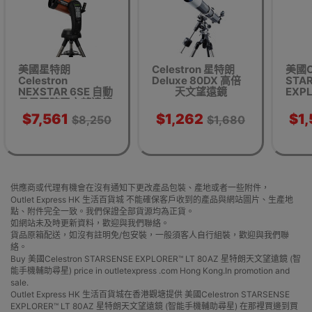
美國星特朗
Celestron 星特朗
美國Ce
Celestron
Deluxe 80DX 高倍
STA
NEXSTAR 6SE 自動
天文望遠鏡
EXPL
尋星跟踪天文望遠鏡
80A
| 平行進口版本
遠鏡
$7,561
$1,262
$1
$8,250
$1,680
供應商或代理有機會在沒有通知下更改產品包裝、產地或者一些附件，
Outlet Express HK 生活百貨城 不能確保客戶收到的產品與網站圖片、生產地
點、附件完全一致。我們保證全部貨源均為正貨。
如網站未及時更新資料，歡迎與我們聯絡。
貨品原箱配送，如沒有註明免/包安裝，一般須客人自行組裝，歡迎與我們聯
絡。
Buy 美國Celestron STARSENSE EXPLORER™ LT 80AZ 星特朗天文望遠鏡 (智
能手機輔助尋星) price in outletexpress .com Hong Kong.In promotion and
sale.
Outlet Express HK 生活百貨城在香港觀塘提供 美國Celestron STARSENSE
EXPLORER™ LT 80AZ 星特朗天文望遠鏡 (智能手機輔助尋星) 在那裡買邊到買