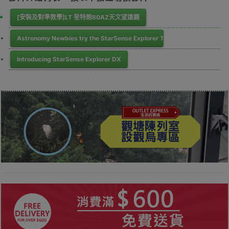
[安裝及對準教學]LT 星特朗80AZ天文望遠鏡
Astronomy Newbies try the StarSense Explorer Telescope with Jupiter
Introducing StarSense Explorer DX