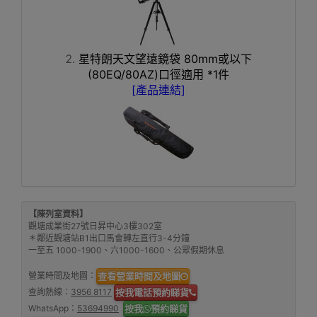
星特朗天文望遠鏡袋 80mm或以下
(80EQ/80AZ)口徑適用 *1件
[產品連結]
【陳列室資料】
觀塘成業街27號日昇中心3樓302室
＊鄰近觀塘站B1出口馬會轉左直行3-4分鐘
一至五 1000-1900、六1000-1600、公眾假期休息
營業時間及地圖：
查看營業時間及地圖
查詢熱線：
3956 8117
按我電話預約睇貨
WhatsApp：
53694990
按我
預約睇貨