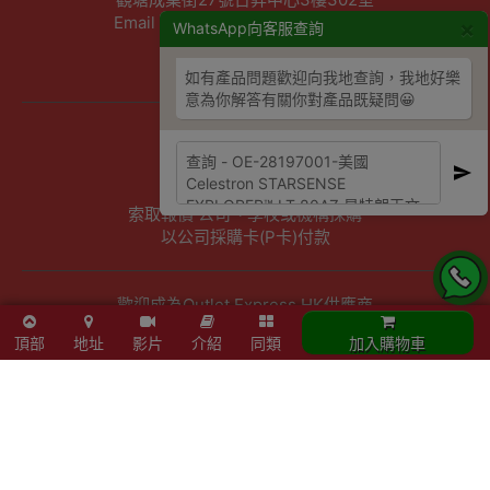
Email :info@outletexpress.com.hk
×
WhatsApp向客服查詢
查詢熱線 :3956 8117
WhatsApp :53694990
如有產品問題歡迎向我地查詢，我地好樂
意為你解答有關你對產品既疑問😀
商店資訊
聯絡我們
關於我們
索取報價 公司、學校或機構採購
以公司採購卡(P卡)付款
歡迎成為Outlet Express HK供應商
頂部
地址
影片
介紹
同類
加入購物車
其他資訊
下單須知
隱私權及條款聲明
保養條款及更換政策
除舊服務條款及細則