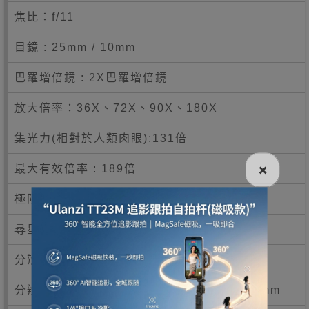
焦比：f/11
目鏡 : 25mm / 10mm
巴羅增倍鏡 : 2X巴羅增倍鏡
放大倍率：36X、72X、90X、180X
集光力(相對於人類肉眼):131倍
×
最大有效倍率 : 189倍
極限星像 : 12
尋星鏡 :StarPointer™ red dot finderscope
分辨率 (Rayleigh) : 1.74 角秒
分辨率 (Dawes) : 1.45 角秒鏡筒長度：965mm