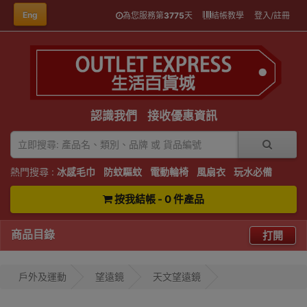
Eng
為您服務第
3775
天
結帳教學
登入/註冊
認識我們
接收優惠資訊
熱門搜尋 :
冰感毛巾
防蚊驅蚊
電動輪椅
風扇衣
玩水必備
按我結帳 - 0 件產品
商品目錄
打開
戶外及運動
望遠鏡
天文望遠鏡