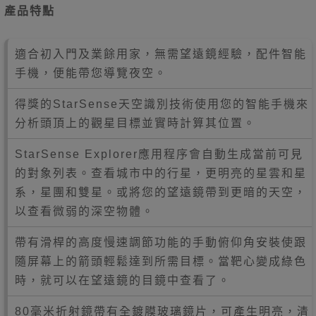
產品特點
適合初入門及業餘用家，無需望遠鏡經驗，
配件智能
手機，便能帶您導覽夜空。
得獎的StarSense天空識別技術使用您的智能手機來
分析頭頂上的觀星目標並實時計算其位置。
StarSense Explorer應用程序會自動生成當前可見
的對象列表。查看城市中的行星，更明亮的星雲和星
系，星團和雙星。或將您的望遠鏡帶到更暗的天空，
以查看微弱的深空物體。
帶有滑桿的高度慢速調節功能的手動俯仰角安裝使跟
隨屏幕上的箭頭輕鬆達到所需目標。當靶心變成綠色
時，就可以在望遠鏡的目鏡中查看了。
80毫米折射鏡帶有全鍍膜玻璃鏡片，可產生明亮，清