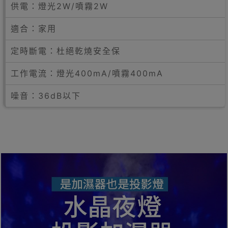
供電：燈光2W/噴霧2W
適合：家用
定時斷電：杜絕乾燒安全保
工作電流：燈光400mA/噴霧400mA
噪音：36dB以下