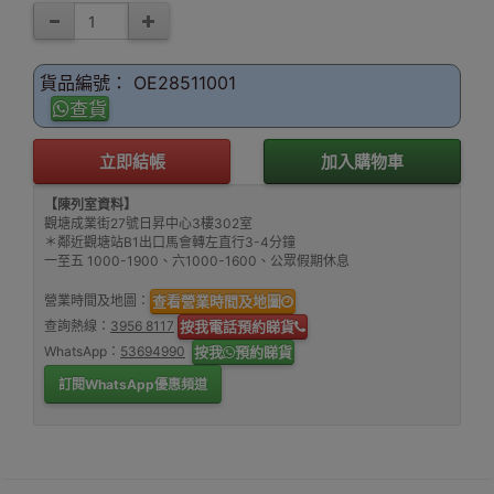
貨品編號： OE28511001
查貨
立即結帳
加入購物車
【陳列室資料】
觀塘成業街27號日昇中心3樓302室
＊鄰近觀塘站B1出口馬會轉左直行3-4分鐘
一至五 1000-1900、六1000-1600、公眾假期休息
營業時間及地圖：
查看營業時間及地圖
查詢熱線：
3956 8117
按我電話預約睇貨
WhatsApp：
53694990
按我
預約睇貨
訂閱WhatsApp優惠頻道