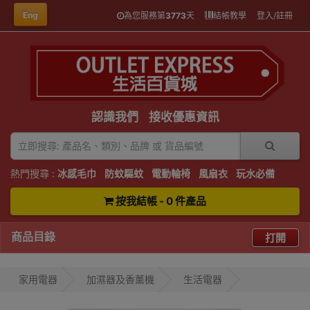
Eng
為您服務第
3773
天
結帳教學
登入/註冊
認識我們
接收優惠資訊
熱門搜尋 :
冰感毛巾
防蚊驅蚊
電動輪椅
風扇衣
玩水必備
按我結帳 - 0 件產品
商品目錄
打開
家用電器
加濕器及香薰機
生活電器