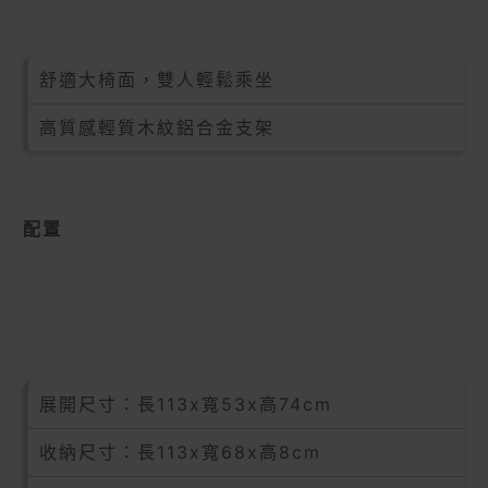
舒適大椅面，雙人輕鬆乘坐
高質感輕質木紋鋁合金支架
配置
展開尺寸：長113x寬53x高74cm
收納尺寸：長113x寬68x高8cm