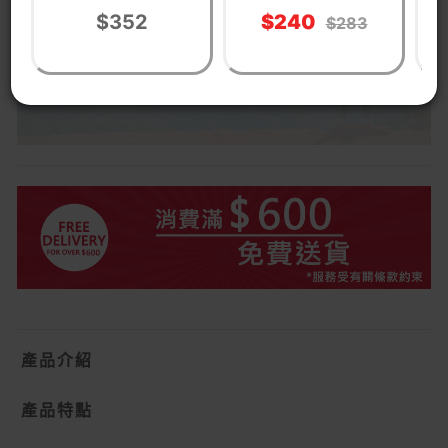
承重
600D雙層牛津布
$352
$240
$283
產品介紹
產品特點