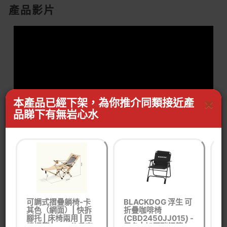
產品影片
×
本產品已經下架，為你推介同類接近產
品睇下有無岩心水
影片介紹列表 - 按以下按鈕切換影片
Naturehike 木紋雙人折疊椅 (NH20JJ002)
可調式摺疊躺椅-卡
BLACKDOG 浮生 可
其色（網面）| 快拆
折疊咖啡椅
色
腳托 | 床椅兩用 | 四
(CBD2450JJ015) -
兩
檔調節 | 240公斤高
黑色 | 加厚碳鋼管 |