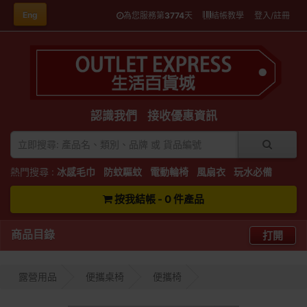
Eng
為您服務第
3774
天
結帳教學
登入/註冊
認識我們
接收優惠資訊
熱門搜尋 :
冰感毛巾
防蚊驅蚊
電動輪椅
風扇衣
玩水必備
按我結帳 - 0 件產品
商品目錄
打開
露營用品
便攜桌椅
便攜椅