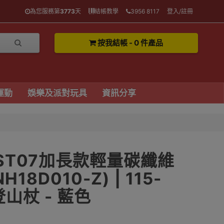
為您服務第
3773
天
結帳教學
3956 8117
登入/註冊
按我結帳 - 0 件產品
運動
娛樂及派對玩具
資訊分享
ke ST07加長款輕量碳纖維
18D010-Z) | 115-
山杖 - 藍色