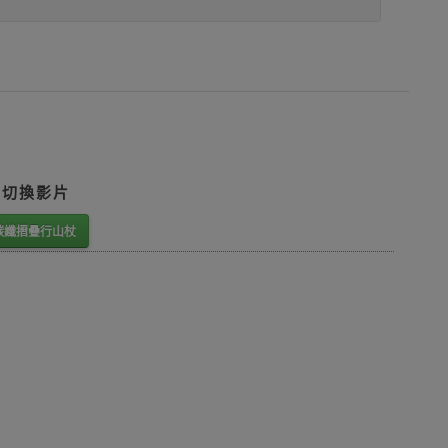
鈕切換影片
極輕碳纖摺疊行山杖