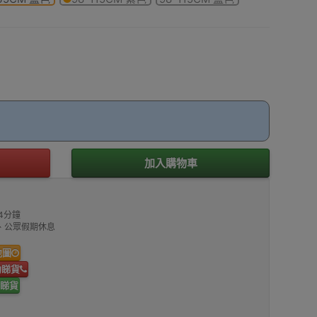
加入購物車
4分鐘
00、公眾假期休息
地圖
約睇貨
睇貨