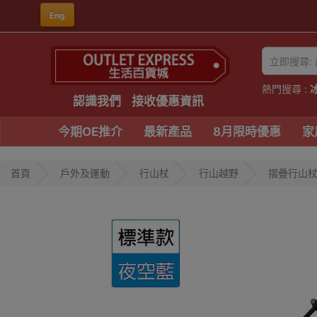
Eng
熱門搜尋 :
認識我們
接收優惠資訊
今期OE推介
最新產品
8月限時優惠
家
首頁
戶外及運動
行山杖
行山越野
摺疊行山