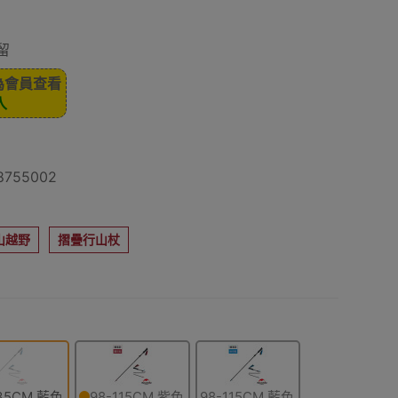
留
為會員查看
入
755002
山越野
摺疊行山杖
135CM 藍色
98-115CM 紫色
98-115CM 藍色