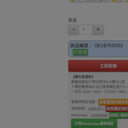
數量
貨品編號： OE28755002
查貨
立即結帳
【陳列室資料】
觀塘成業街27號日昇中心3樓302室
＊鄰近觀塘站B1出口馬會轉左直行3-
一至五 1000-1900、六1000-16
營業時間及地圖：
查看營業時間及
查詢熱線：
3956 8117
按我電話預
WhatsApp：
53694990
按我
預約
訂閱WhatsApp優惠頻道