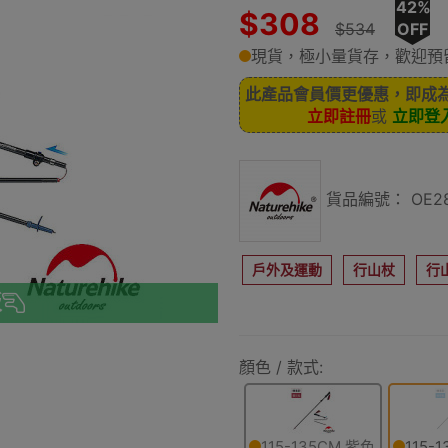
42%
$308
$534
OFF
現貨，極小量貨存，歡迎預
此產品會員價更優惠，即成
立即註冊
或
立即登
貨品編號： OE28
戶外及運動
行山杖
行
板
顏色 / 款式:
115-135CM 紫色
115-