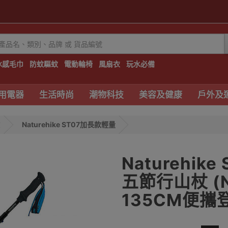
冰感毛巾
防蚊驅蚊
電動輪椅
風扇衣
玩水必備
用電器
生活時尚
潮物科技
美容及健康
戶外及
杖
Naturehike ST07加長款輕量
Naturehi
五節行山杖 (NH
135CM便攜登