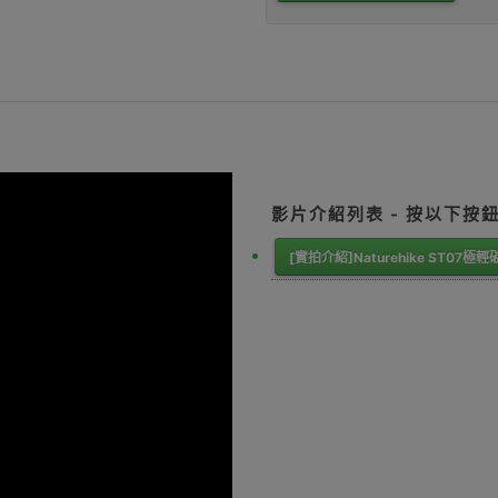
影片介紹列表 - 按以下按
[實拍介紹]Naturehike ST07