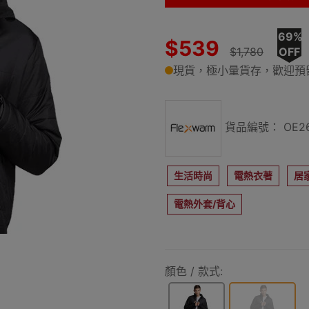
69%
$539
$1,780
OFF
現貨，極小量貨存，歡迎預
貨品編號： OE26
生活時尚
電熱衣著
居
電熱外套/背心
顏色 / 款式: