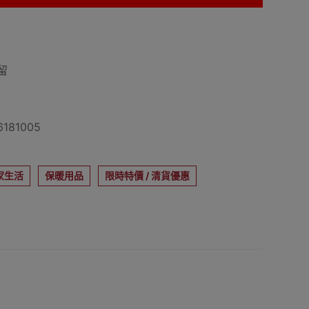
留
181005
家生活
保暖用品
限時特價 / 清貨優惠