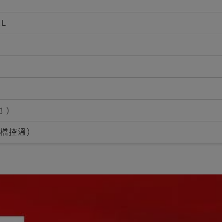
XL
 )
三檔控溫）