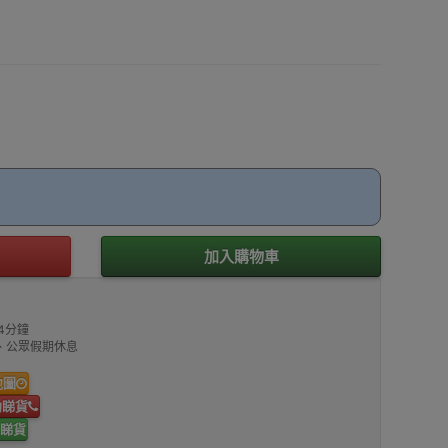
加入購物車
4分鐘
00、公眾假期休息
地圖
約睇貨
睇貨