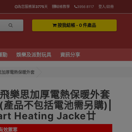
為您服務第
3775
天
結帳教學
3956 8117
登入/註冊
按我結帳 - 0 件產品
運動
娛樂及派對玩具
資訊分享
樂思加厚電熱保暖外套
M 飛樂思加厚電熱保暖外套
碼 (產品不包括電池需另購)|
t Heating Jacke廿
有效禦寒