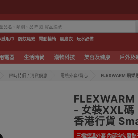
冰感毛巾
防蚊驅蚊
電動輪椅
風扇衣
玩水必備
用電器
生活時尚
潮物科技
美容及健康
戶外及
限時特價 / 清貨優惠
電熱外套/背心
FLEXWARM 飛
FLEXWAR
- 女裝XXL
香港行貨 Smar
三檔控溫外套 內部均匀發熱