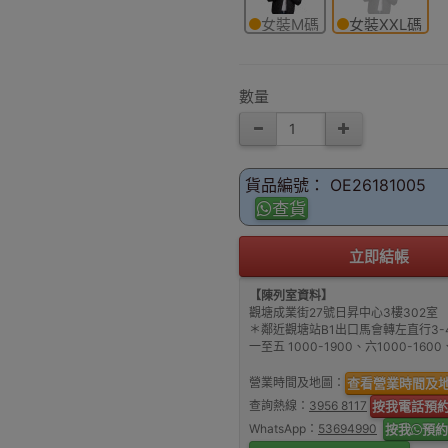
女裝M碼
女裝XXL碼
數量
貨品編號： OE26181005
查貨
立即結帳
【陳列室資料】
觀塘成業街27號日昇中心3樓302室
＊鄰近觀塘站B1出口馬會轉左直行3-
一至五 1000-1900、六1000-16
營業時間及地圖：
查看營業時間及
查詢熱線：
3956 8117
按我電話預
WhatsApp：
53694990
按我
預約