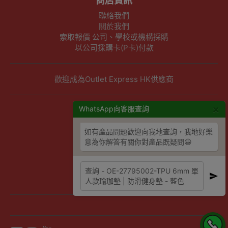
商店資訊
聯絡我們
關於我們
索取報價 公司、學校或機構採購
以公司採購卡(P卡)付款
歡迎成為Outlet Express HK供應商
×
其他資訊
WhatsApp向客服查詢
下單須知
如有產品問題歡迎向我地查詢，我地好樂
隱私權及條款聲明
意為你解答有關你對產品既疑問😀
保養條款及更換政策
除舊服務條款及細則
條款及細則
網站地圖