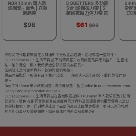
NBR 10mm 單人款
DOBETTERS 多功能
6m
瑜珈墊 - 藍色 | 送捆
5合1瑜伽拉力帶 | 5
身防滑
綁繩帶
款磅數阻力彈力帶 家
(加寬
中健身
$98
$61
$98
供應商或代理有機會在沒有通知下更改產品包裝、產地或者一些附件，
Outlet Express HK 生活百貨城 不能確保客戶收到的產品與網站圖片、生產地
點、附件完全一致。我們保證全部貨源均為正貨。
如網站未及時更新資料，歡迎與我們聯絡。
貨品原箱配送，如沒有註明免/包安裝，一般須客人自行組裝，歡迎與我們聯
絡。
Buy TPU 6mm 單人款瑜珈墊 | 防滑健身墊 - 藍色 price in outletexpress .com
Hong Kong.In promotion and sale.
Outlet Express HK 生活百貨城在香港觀塘提供 TPU 6mm 單人款瑜珈墊 | 防滑
健身墊 - 藍色 在那裡買邊到買或邊度買代理資料及價錢實惠借批發優惠以及公
司學校報價，更可送到香港或澳門而部份產品比團購更優惠，更可以為你推薦
推介相似產品及優點缺點，請留意我們最新產品價格更新。