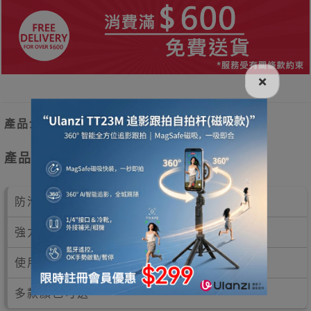
×
產品介紹
產品特點
防滑紋路，防止動作走形
強力回彈，滿足瑜珈體式的支撐
使用TPU材質，環保又耐用
多款顏色可選