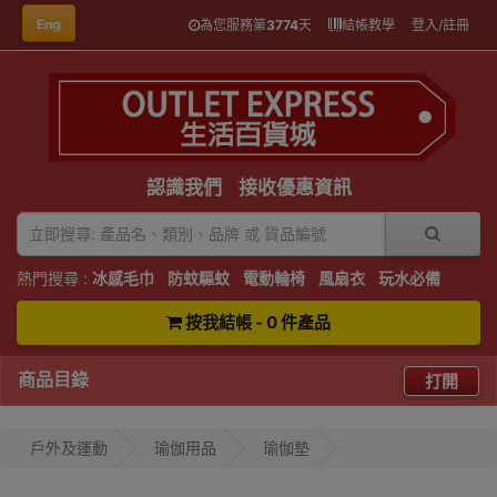
Eng
為您服務第
3774
天
結帳教學
登入/註冊
認識我們
接收優惠資訊
熱門搜尋 :
冰感毛巾
防蚊驅蚊
電動輪椅
風扇衣
玩水必備
按我結帳 - 0 件產品
商品目錄
打開
戶外及運動
瑜伽用品
瑜伽墊