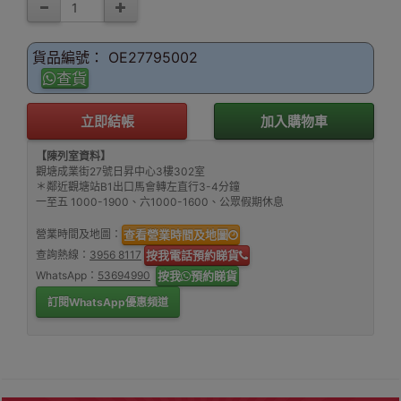
貨品編號： OE27795002
查貨
立即結帳
加入購物車
【陳列室資料】
觀塘成業街27號日昇中心3樓302室
＊鄰近觀塘站B1出口馬會轉左直行3-4分鐘
一至五 1000-1900、六1000-1600、公眾假期休息
營業時間及地圖：
查看營業時間及地圖
查詢熱線：
3956 8117
按我電話預約睇貨
WhatsApp：
53694990
按我
預約睇貨
訂閱WhatsApp優惠頻道