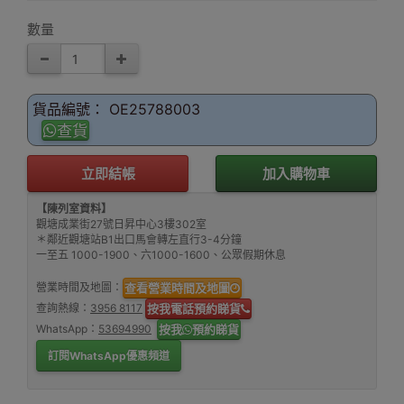
數量
貨品編號： OE25788003
查貨
立即結帳
加入購物車
【陳列室資料】
觀塘成業街27號日昇中心3樓302室
＊鄰近觀塘站B1出口馬會轉左直行3-4分鐘
一至五 1000-1900、六1000-1600、公眾假期休息
營業時間及地圖：
查看營業時間及地圖
查詢熱線：
3956 8117
按我電話預約睇貨
WhatsApp：
53694990
按我
預約睇貨
訂閱WhatsApp優惠頻道