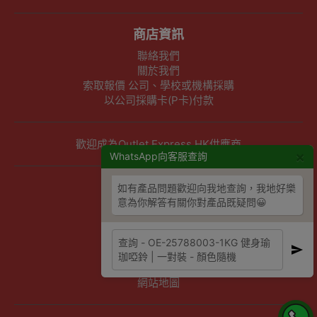
商店資訊
聯絡我們
關於我們
索取報價 公司、學校或機構採購
以公司採購卡(P卡)付款
歡迎成為Outlet Express HK供應商
×
WhatsApp向客服查詢
其他資訊
如有產品問題歡迎向我地查詢，我地好樂
意為你解答有關你對產品既疑問😀
下單須知
隱私權及條款聲明
保養條款及更換政策
除舊服務條款及細則
條款及細則
網站地圖