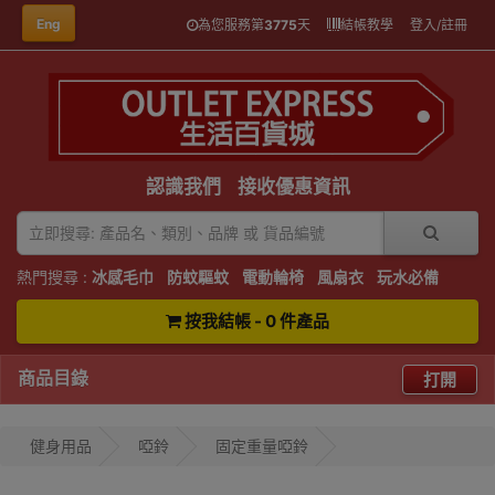
Eng
為您服務第
3775
天
結帳教學
登入/註冊
認識我們
接收優惠資訊
熱門搜尋 :
冰感毛巾
防蚊驅蚊
電動輪椅
風扇衣
玩水必備
按我結帳 - 0 件產品
商品目錄
打開
健身用品
啞鈴
固定重量啞鈴