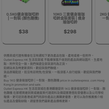
0.5KG健身瑜珈啞鈴
10KG 三套健身瑜珈
2KG
| 一對裝 (顏色隨機)
啞鈴盒裝套裝 | 瘦身
一對
瑜珈啞鈴
$38
$298
供應商或代理有機會在沒有通知下更改產品包裝、產地或者一些附件，
Outlet Express HK 生活百貨城 不能確保客戶收到的產品與網站圖片、生產地
點、附件完全一致。我們保證全部貨源均為正貨。
如網站未及時更新資料，歡迎與我們聯絡。
貨品原箱配送，如沒有註明免/包安裝，一般須客人自行組裝，歡迎與我們聯
絡。
Buy 1KG 健身瑜珈啞鈴 | 一對裝 - 顏色隨機 price in outletexpress .com Hong
Kong.In promotion and sale.
Outlet Express HK 生活百貨城在香港觀塘提供 1KG 健身瑜珈啞鈴 | 一對裝 - 顏
色隨機 在那裡買邊到買或邊度買代理資料及價錢實惠借批發優惠以及公司學校
報價，更可送到香港或澳門而部份產品比團購更優惠，更可以為你推薦推介相
似產品及優點缺點，請留意我們最新產品價格更新。