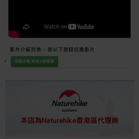
影片介紹列表 - 按以下按鈕切換影片
無敵水桶-耐沸水耐衝擊