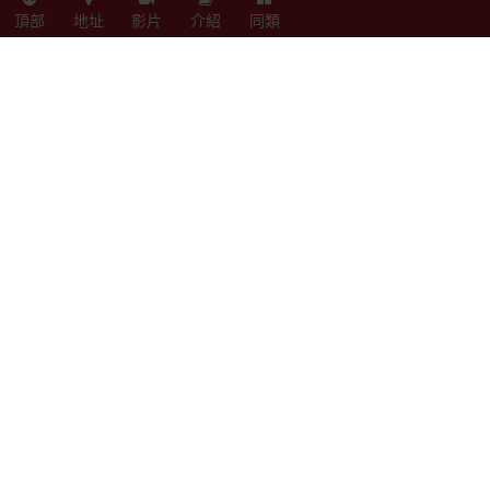
頂部
地址
影片
介紹
同類