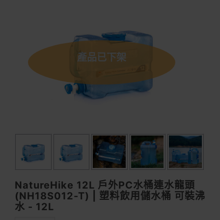
產品已下架
NatureHike 12L 戶外PC水桶連水龍頭
(NH18S012-T) | 塑料飲用儲水桶 可裝沸
水 - 12L