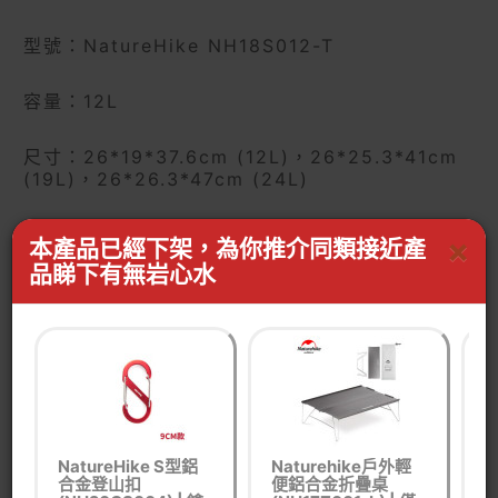
型號：NatureHike NH18S012-T
容量：12L
尺寸：26*19*37.6cm (12L)，26*25.3*41cm
(19L)，26*26.3*47cm (24L)
重量(約)：800g/1000g/1200g
×
本產品已經下架，為你推介同類接近產
品睇下有無岩心水
材質：PC
NatureHike S型鋁
Naturehike戶外輕
M
合金登山扣
便鋁合金折疊桌
E