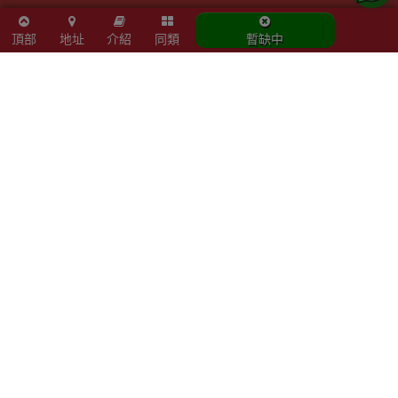
頂部
地址
介紹
同類
暫缺中
【正版正貨】商標認證
優網店認證
滿HKD600免費送貨
政府物流服務署註冊供應商
精選產品會員額外折扣
陳列室資料
- 星期六：10am - 4pm
- 周日及公眾假期：休息
- 星期一至五：10am - 7pm
觀塘成業街27號日昇中心3樓302室
Email :info@outletexpress.com.hk
查詢熱線 :3956 8117
WhatsApp :53694990