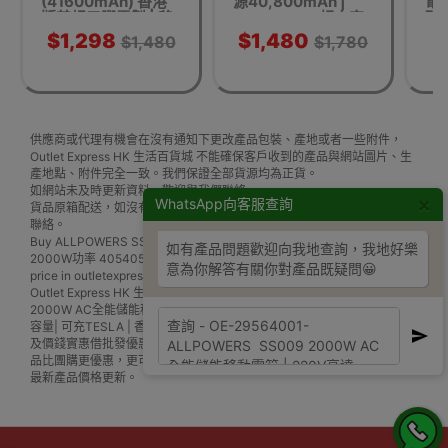
(41600mAh) 香港
源40,800mAh |
電源
版英規三腳電製 | 移
200W Max. 超大容
酸鋰
動電源 AC萬能移動
量移動電源發電站電
30
$1,298
$1,480
$1,480
$1,780
電源電箱| 220V高達
箱 汽車啓動過江龍
10
200W功率 | 香港行
救車寶 | 香港行貨一
貨一年保養
年保養
供應商或代理有機會在沒有通知下更改產品包裝、產地或者一些附件，
Outlet Express HK 生活百貨城 不能確保客戶收到的產品與網站圖片、生
產地點、附件完全一致。我們保證全部貨源均為正貨。
如網站未及時更新資料，歡迎與我們聯絡。
×
WhatsApp向客服查詢
貨品原箱配送，如沒有註明免/包安裝，一般須客人自行組裝，歡迎與我們
聯絡。
Buy ALLPOWERS SS009 2000W AC全能儲能移動電箱 | 220V高達
如有產品問題歡迎向我地查詢，我地好樂
2000W功率 405405mAh超大容量| 可充TESLA | 香港行貨半年保養
意為你解答有關你對產品既疑問😀
price in outletexpress .com Hong Kong.In promotion and sale.
Outlet Express HK 生活百貨城在香港觀塘提供 ALLPOWERS SS009
2000W AC全能儲能移動電箱 | 220V高達2000W功率 405405mAh超大
容量| 可充TESLA | 香港行貨半年保養 在那裡買邊到買或邊度買代理資料
及價錢實惠借批發優惠以及公司學校報價，更可送到香港或澳門而部份產
品比團購更優惠，更可以為你推薦推介相似產品及優點缺點，請留意我們
最新產品價格更新。