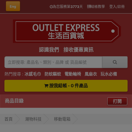
Eng
為您服務第
3773
天
結帳教學
登入/註冊
認識我們
接收優惠資訊
熱門搜尋 :
冰感毛巾
防蚊驅蚊
電動輪椅
風扇衣
玩水必備
按我結帳 - 0 件產品
商品目錄
打開
首頁
潮物科技
移動電箱