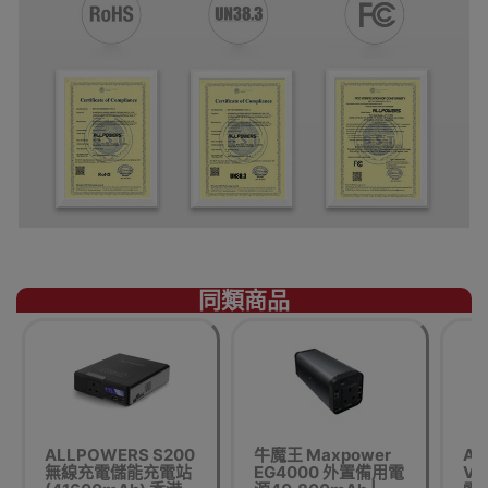
同類商品
ALLPOWERS S200
牛魔王 Maxpower
AL
無線充電儲能充電站
EG4000 外置備用電
VO