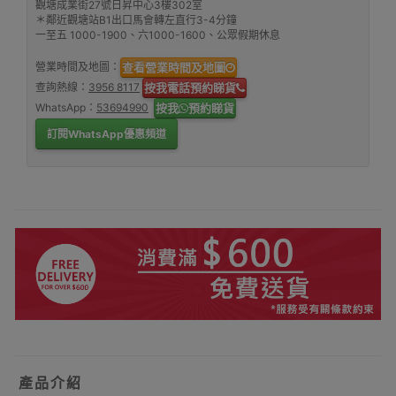
觀塘成業街27號日昇中心3樓302室
＊鄰近觀塘站B1出口馬會轉左直行3-4分鐘
一至五 1000-1900、六1000-1600、公眾假期休息
營業時間及地圖：
查看營業時間及地圖
查詢熱線：
3956 8117
按我電話預約睇貨
WhatsApp：
53694990
按我
預約睇貨
訂閱WhatsApp優惠頻道
產品介紹